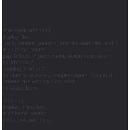
.site-credit-branded {
display: flex;
justify-content: center; /* или flex-start / flex-end */
align-items: center;
gap: 0.5rem; /* расстояние между текстом и
логотипом */
padding: 0.5rem 0;
font-family: system-ui, -apple-system, "Segoe UI",
Roboto, "Helvetica Neue", Arial;
font-size: 1rem;
}
.wb-link {
display: inline-flex;
align-items: center;
text-decoration: none;
}