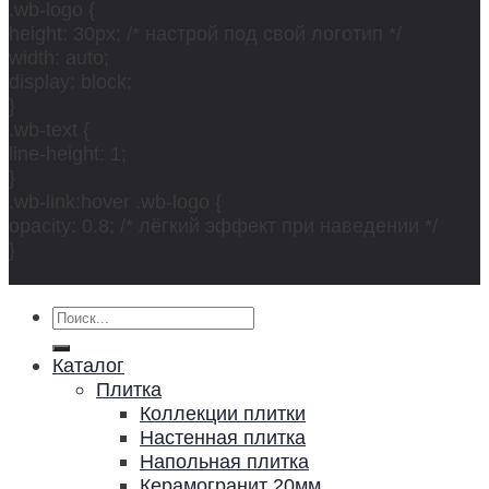
.wb-logo {
height: 30px; /* настрой под свой логотип */
width: auto;
display: block;
}
.wb-text {
line-height: 1;
}
.wb-link:hover .wb-logo {
opacity: 0.8; /* лёгкий эффект при наведении */
}
Искать:
Каталог
Плитка
Коллекции плитки
Настенная плитка
Напольная плитка
Керамогранит 20мм