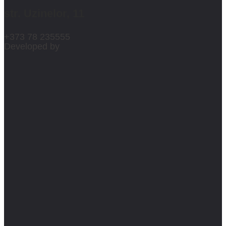
str. Uzinelor, 11
+373 78 235555
Developed by