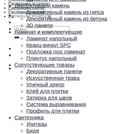
Распродажа остатков
Декоративный камень
Распродажа плитки
Декоративный камень из гипса
Распродажа дверей
Акции и скидки
Распродажа плинтусов
Декоративный камень из бетона
Контакты
3D панели
Искать:
Ламинат и комплектующие
Ламинат напольный
Кварц-винил SPC
Подложка под ламинат
Плинтус напольный
Сопутствующие товары
Декоративные панели
Искусственная трава
Уличный декор
Клей для плитки
Затирка для швов
Система выравнивания
Профиль для плитки
Сантехника
Унитазы
Биде