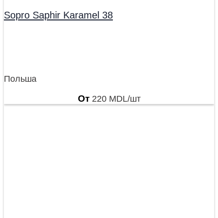
Sopro Saphir Karamel 38
Польша
От
220
MDL
/шт