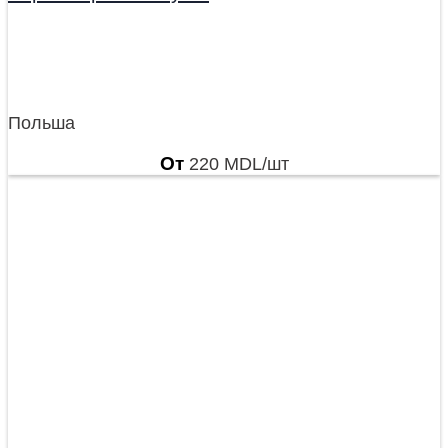
Польша
От
220
MDL
/шт