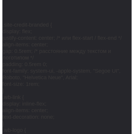
.site-credit-branded {
display: flex;
justify-content: center; /* или flex-start / flex-end */
align-items: center;
gap: 0.5rem; /* расстояние между текстом и
логотипом */
padding: 0.5rem 0;
font-family: system-ui, -apple-system, "Segoe UI",
Roboto, "Helvetica Neue", Arial;
font-size: 1rem;
}
.wb-link {
display: inline-flex;
align-items: center;
text-decoration: none;
}
.wb-logo {