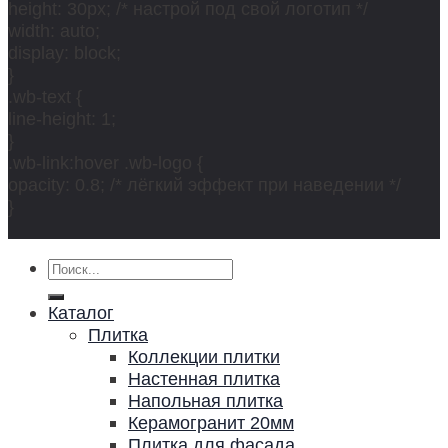
height: 30px; /* настрой под свой логотип */
width: auto;
display: block;
}
.wb-text {
line-height: 1;
}
.wb-link:hover .wb-logo {
opacity: 0.8; /* лёгкий эффект при наведении */
}
Искать:
Каталог
Плитка
Коллекции плитки
Настенная плитка
Напольная плитка
Керамогранит 20мм
Плитка для фасада