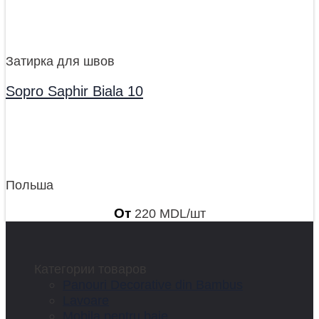
Затирка для швов
Sopro Saphir Biala 10
Польша
От
220
MDL
/шт
Категории товаров
Panouri Decorative din Bambus
Lavoare
Mobila pentru baie