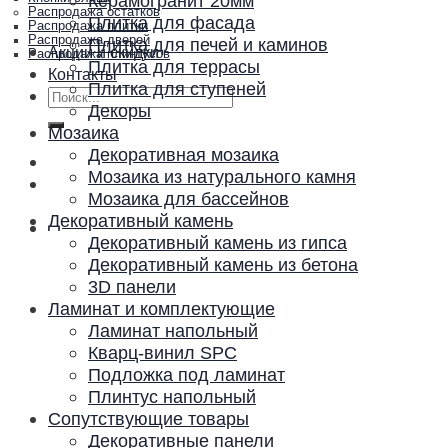
Керамогранит 20мм
Распродажа остатков
Плитка для фасада
Распродажа плитки
Распродажа дверей
Плитка для печей и каминов
Акции и скидки
Распродажа плинтусов
Плитка для террасы
Контакты
Плитка для ступеней
Искать:
Декоры
Мозаика
Декоративная мозаика
Мозаика из натурального камня
Мозаика для бассейнов
Декоративный камень
Декоративный камень из гипса
Декоративный камень из бетона
3D панели
Ламинат и комплектующие
Ламинат напольный
Кварц-винил SPC
Подложка под ламинат
Плинтус напольный
Сопутствующие товары
Декоративные панели