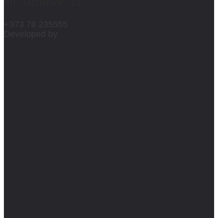
str. Uzinelor, 11
+373 78 235555
Developed by