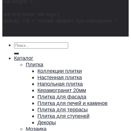
line-height: 1;
}
.wb-link:hover .wb-logo {
opacity: 0.8; /* лёгкий эффект при наведении */
}
Искать:
Каталог
Плитка
Коллекции плитки
Настенная плитка
Напольная плитка
Керамогранит 20мм
Плитка для фасада
Плитка для печей и каминов
Плитка для террасы
Плитка для ступеней
Декоры
Мозаика