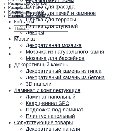
Керамогранит 20мм
Распродажа остатков
Плитка для фасада
Распродажа плитки
Распродажа дверей
Плитка для печей и каминов
Акции и скидки
Распродажа плинтусов
Плитка для террасы
Контакты
Плитка для ступеней
Искать:
Декоры
Мозаика
Декоративная мозаика
Мозаика из натурального камня
Мозаика для бассейнов
Декоративный камень
Декоративный камень из гипса
Декоративный камень из бетона
3D панели
Ламинат и комплектующие
Ламинат напольный
Кварц-винил SPC
Подложка под ламинат
Плинтус напольный
Сопутствующие товары
Декоративные панели