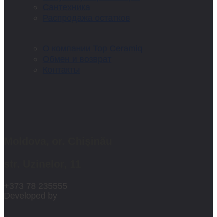
Сантехника
Распродажа остатков
О компании Top Ceramiq
Обмен и возврат
Контакты
Moldova, or. Chișinău
str. Uzinelor, 11
+373 78 235555
Developed by