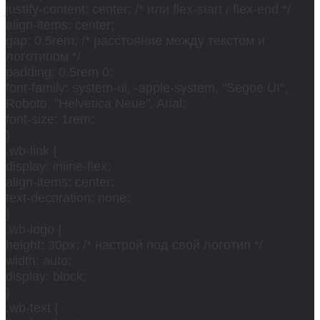
justify-content: center; /* или flex-start / flex-end */
align-items: center;
gap: 0.5rem; /* расстояние между текстом и
логотипом */
padding: 0.5rem 0;
font-family: system-ui, -apple-system, "Segoe UI",
Roboto, "Helvetica Neue", Arial;
font-size: 1rem;
}
.wb-link {
display: inline-flex;
align-items: center;
text-decoration: none;
}
.wb-logo {
height: 30px; /* настрой под свой логотип */
width: auto;
display: block;
}
.wb-text {