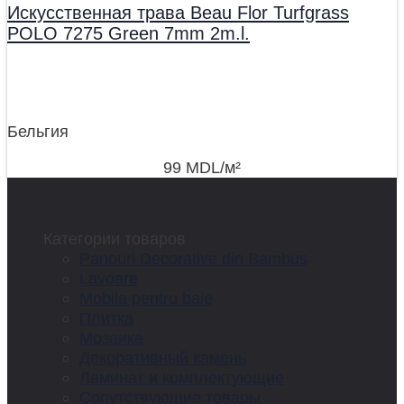
Искусственная трава Beau Flor Turfgrass
POLO 7275 Green 7mm 2m.l.
Бельгия
99
MDL
/м²
Категории товаров
Panouri Decorative din Bambus
Lavoare
Mobila pentru baie
Плитка
Мозаика
Декоративный камень
Ламинат и комплектующие
Сопутствующие товары