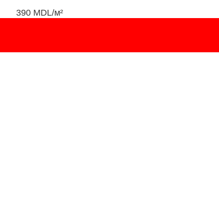
390
MDL
/м²