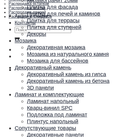
Керамогранит 20мм
Распродажа остатков
Плитка для фасада
Распродажа плитки
Распродажа дверей
Плитка для печей и каминов
Акции и скидки
Распродажа плинтусов
Плитка для террасы
Контакты
Плитка для ступеней
Искать:
Декоры
Мозаика
Декоративная мозаика
Мозаика из натурального камня
Мозаика для бассейнов
Декоративный камень
Декоративный камень из гипса
Декоративный камень из бетона
3D панели
Ламинат и комплектующие
Ламинат напольный
Кварц-винил SPC
Подложка под ламинат
Плинтус напольный
Сопутствующие товары
Декоративные панели