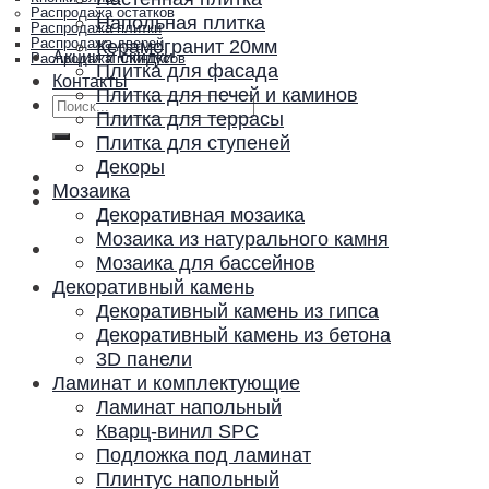
Распродажа остатков
Напольная плитка
Распродажа плитки
Керамогранит 20мм
Распродажа дверей
Акции и скидки
Распродажа плинтусов
Плитка для фасада
Контакты
Плитка для печей и каминов
Искать:
Плитка для террасы
Плитка для ступеней
Декоры
Мозаика
Декоративная мозаика
Мозаика из натурального камня
Мозаика для бассейнов
Декоративный камень
Декоративный камень из гипса
Декоративный камень из бетона
3D панели
Ламинат и комплектующие
Ламинат напольный
Кварц-винил SPC
Подложка под ламинат
Плинтус напольный