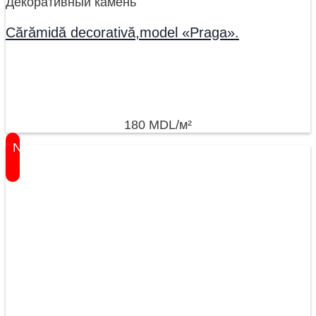
Декоративный камень
Cărămidă decorativă,model «Praga».
180
MDL
/м²
New