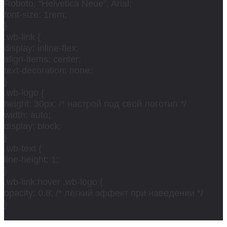
Roboto, "Helvetica Neue", Arial;
font-size: 1rem;
}
.wb-link {
display: inline-flex;
align-items: center;
text-decoration: none;
}
.wb-logo {
height: 30px; /* настрой под свой логотип */
width: auto;
display: block;
}
.wb-text {
line-height: 1;
}
.wb-link:hover .wb-logo {
opacity: 0.8; /* лёгкий эффект при наведении */
}