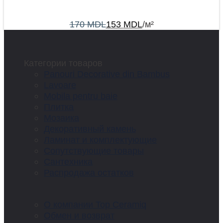
170
MDL
153
MDL
/м²
Категории товаров
Panouri Decorative din Bambus
Lavoare
Mobila pentru baie
Плитка
Мозаика
Декоративный камень
Ламинат и комплектующие
Сопутствующие товары
Сантехника
Распродажа остатков
О компании Top Ceramiq
Обмен и возврат