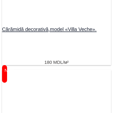
Cărămidă decorativă,model «Villa Veche».
180
MDL
/м²
New