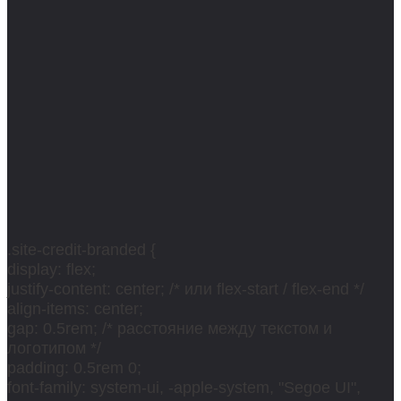
.site-credit-branded {
display: flex;
justify-content: center; /* или flex-start / flex-end */
align-items: center;
gap: 0.5rem; /* расстояние между текстом и
логотипом */
padding: 0.5rem 0;
font-family: system-ui, -apple-system, "Segoe UI",