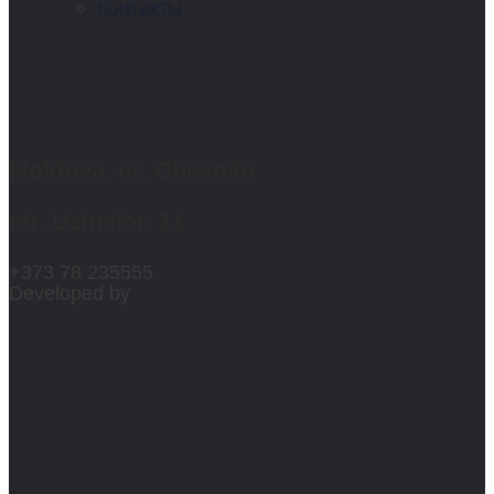
Контакты
Moldova, or. Chișinău
str. Uzinelor, 11
+373 78 235555
Developed by