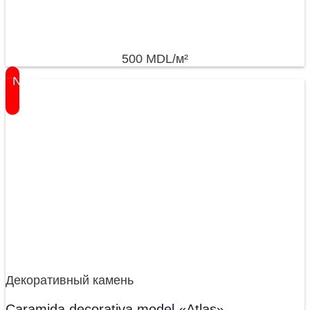
500
MDL
/м²
New
Декоративный камень
Caramida decorativa,model «Atlas».