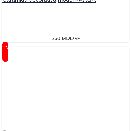
250
MDL
/м²
New