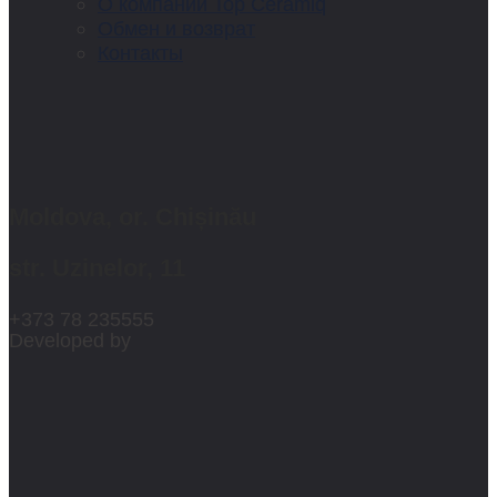
О компании Top Ceramiq
Обмен и возврат
Контакты
Moldova, or. Chișinău
str. Uzinelor, 11
+373 78 235555
Developed by