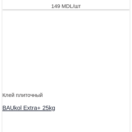
149
MDL
/шт
Клей плиточный
BAUkol Extra+ 25kg