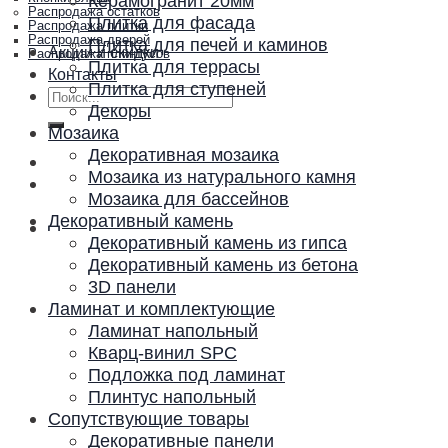
Керамогранит 20мм
Распродажа остатков
Плитка для фасада
Распродажа плитки
Распродажа дверей
Плитка для печей и каминов
Акции и скидки
Распродажа плинтусов
Плитка для террасы
Контакты
Плитка для ступеней
Искать:
Декоры
Мозаика
Декоративная мозаика
Мозаика из натурального камня
Мозаика для бассейнов
Декоративный камень
Декоративный камень из гипса
Декоративный камень из бетона
3D панели
Ламинат и комплектующие
Ламинат напольный
Кварц-винил SPC
Подложка под ламинат
Плинтус напольный
Сопутствующие товары
Декоративные панели