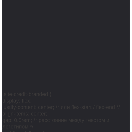
.site-credit-branded {
display: flex;
justify-content: center; /* или flex-start / flex-end */
align-items: center;
gap: 0.5rem; /* расстояние между текстом и
логотипом */