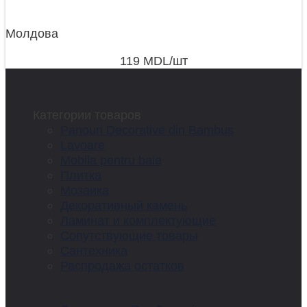
Молдова
119
MDL
/шт
Категории товаров
Panouri Decorative din Bambus
Lavoare
Mobila pentru baie
Плитка
Мозаика
Декоративный камень
Ламинат и комплектующие
Сопутствующие товары
Сантехника
Распродажа остатков