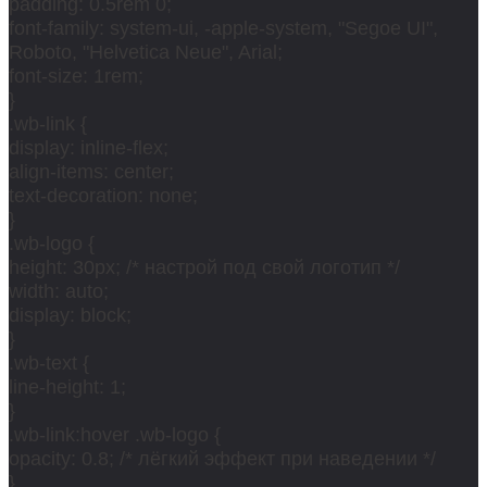
padding: 0.5rem 0;
font-family: system-ui, -apple-system, "Segoe UI",
Roboto, "Helvetica Neue", Arial;
font-size: 1rem;
}
.wb-link {
display: inline-flex;
align-items: center;
text-decoration: none;
}
.wb-logo {
height: 30px; /* настрой под свой логотип */
width: auto;
display: block;
}
.wb-text {
line-height: 1;
}
.wb-link:hover .wb-logo {
opacity: 0.8; /* лёгкий эффект при наведении */
}