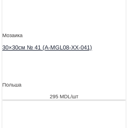
Мозаика
30×30см № 41 (A-MGL08-XX-041)
Польша
295
MDL
/шт