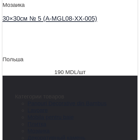
Мозаика
30×30см № 5 (A-MGL08-XX-005)
Польша
190
MDL
/шт
Категории товаров
Panouri Decorative din Bambus
Lavoare
Mobila pentru baie
Плитка
Мозаика
Декоративный камень