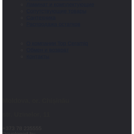
Ламинат и комплектующие
Сопутствующие товары
Сантехника
Распродажа остатков
О компании Top Ceramiq
Обмен и возврат
Контакты
Moldova, or. Chișinău
str. Uzinelor, 11
+373 78 235555
Developed by