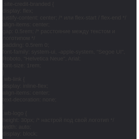
.site-credit-branded {
display: flex;
justify-content: center; /* или flex-start / flex-end */
align-items: center;
gap: 0.5rem; /* расстояние между текстом и
логотипом */
padding: 0.5rem 0;
font-family: system-ui, -apple-system, "Segoe UI",
Roboto, "Helvetica Neue", Arial;
font-size: 1rem;
}
.wb-link {
display: inline-flex;
align-items: center;
text-decoration: none;
}
.wb-logo {
height: 30px; /* настрой под свой логотип */
width: auto;
display: block;