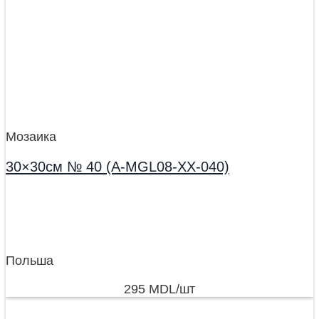
Мозаика
30×30см № 40 (A-MGL08-XX-040)
Польша
295
MDL
/шт