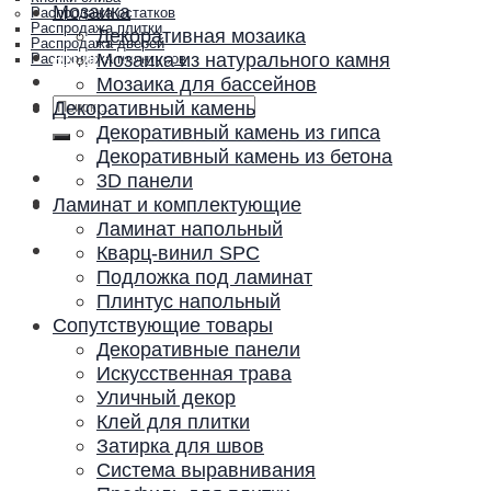
Мозаика
Распродажа остатков
Распродажа плитки
Декоративная мозаика
Распродажа дверей
Акции и скидки
Мозаика из натурального камня
Распродажа плинтусов
Контакты
Мозаика для бассейнов
Искать:
Декоративный камень
Декоративный камень из гипса
Декоративный камень из бетона
3D панели
Ламинат и комплектующие
Ламинат напольный
Кварц-винил SPC
Подложка под ламинат
Плинтус напольный
Сопутствующие товары
Декоративные панели
Искусственная трава
Уличный декор
Клей для плитки
Затирка для швов
Система выравнивания