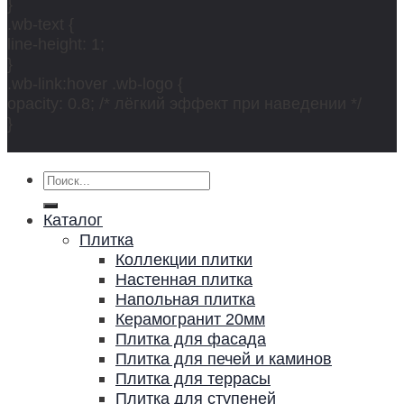
}
.wb-text {
line-height: 1;
}
.wb-link:hover .wb-logo {
opacity: 0.8; /* лёгкий эффект при наведении */
}
Искать:
Каталог
Плитка
Коллекции плитки
Настенная плитка
Напольная плитка
Керамогранит 20мм
Плитка для фасада
Плитка для печей и каминов
Плитка для террасы
Плитка для ступеней