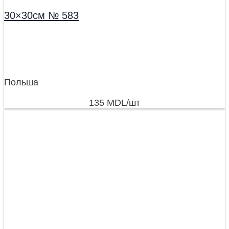
30×30см № 583
Польша
135
MDL
/шт