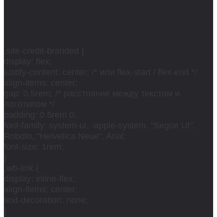
.site-credit-branded {
display: flex;
justify-content: center; /* или flex-start / flex-end */
align-items: center;
gap: 0.5rem; /* расстояние между текстом и
логотипом */
padding: 0.5rem 0;
font-family: system-ui, -apple-system, "Segoe UI",
Roboto, "Helvetica Neue", Arial;
font-size: 1rem;
}
.wb-link {
display: inline-flex;
align-items: center;
text-decoration: none;
}