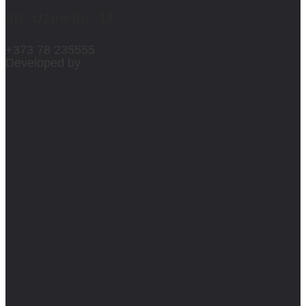
str. Uzinelor, 11
+373 78 235555
Developed by