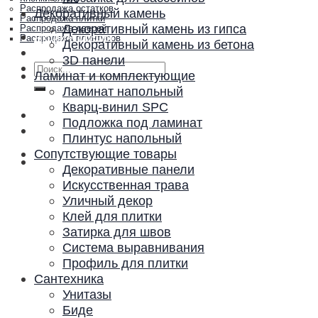
Распродажа остатков
Декоративный камень
Распродажа плитки
Декоративный камень из гипса
Распродажа дверей
Акции и скидки
Распродажа плинтусов
Декоративный камень из бетона
Контакты
3D панели
Искать:
Ламинат и комплектующие
Ламинат напольный
Кварц-винил SPC
Подложка под ламинат
Плинтус напольный
Сопутствующие товары
Декоративные панели
Искусственная трава
Уличный декор
Клей для плитки
Затирка для швов
Система выравнивания
Профиль для плитки
Сантехника
Унитазы
Биде