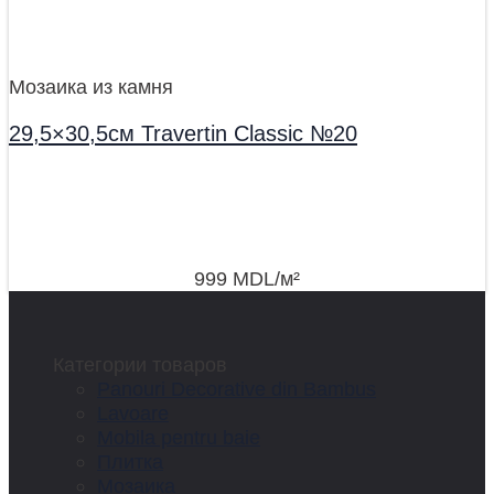
Мозаика из камня
29,5×30,5см Travertin Classic №20
999
MDL
/м²
Категории товаров
Panouri Decorative din Bambus
Lavoare
Mobila pentru baie
Плитка
Мозаика