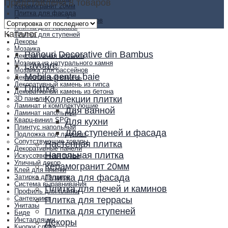
Представлено 8 товаров
Керамогранит 20мм
Плитка для фасада
Плитка для печей и каминов
Плитка для террасы
Каталог
Плитка для ступеней
Декоры
Мозаика
Panouri Decorative din Bambus
Декоративная мозаика
Мозаика из натурального камня
Lavoare
Мозаика для бассейнов
Mobila pentru baie
Декоративный камень
Декоративный камень из гипса
Плитка
Декоративный камень из бетона
Коллекции плитки
3D панели
Ламинат и комплектующие
Для ванной
Ламинат напольный
Для кухни
Кварц-винил SPC
Плинтус напольный
Для ступеней и фасада
Подложка под ламинат
Сопутствующие товары
Настенная плитка
Декоративные панели
Напольная плитка
Искусственная трава
Уличный декор
Керамогранит 20мм
Клей для плитки
Плитка для фасада
Затирка для швов
Система выравнивания
Плитка для печей и каминов
Профиль для плитки
Плитка для террасы
Сантехника
Унитазы
Плитка для ступеней
Биде
Инсталляции
Декоры
Кнопки слива