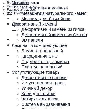
Мозаика
Распродажа остатков
Распродажа плитки
Декоративная мозаика
Распродажа дверей
Акции и скидки
Мозаика из натурального камня
Распродажа плинтусов
Контакты
Мозаика для бассейнов
Искать:
Декоративный камень
Декоративный камень из гипса
Декоративный камень из бетона
3D панели
Ламинат и комплектующие
Ламинат напольный
Кварц-винил SPC
Подложка под ламинат
Плинтус напольный
Сопутствующие товары
Декоративные панели
Искусственная трава
Уличный декор
Клей для плитки
Затирка для швов
Система выравнивания