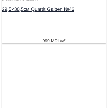
29,5×30,5см Quartit Galben №46
999
MDL
/м²