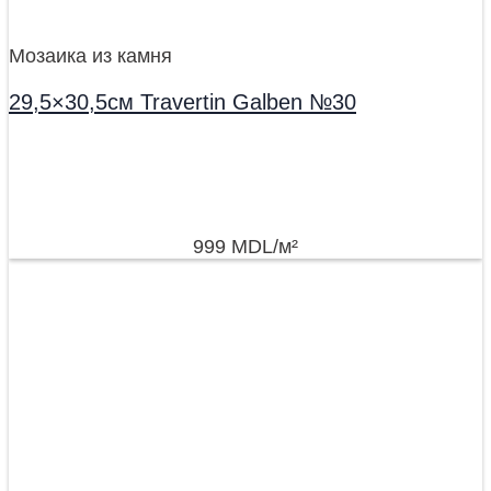
Мозаика из камня
29,5×30,5см Travertin Galben №30
999
MDL
/м²