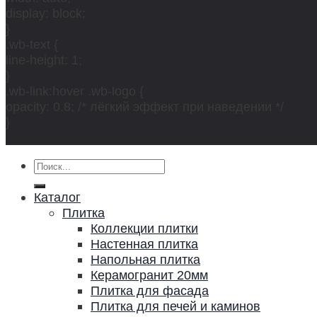
display: block;
}
.wb-text {
line-height: 1;
}
.wb-link:hover .wb-logo {
opacity: 0.8; /* лёгкий эффект при наведении */
}
Искать:
Каталог
Плитка
Коллекции плитки
Настенная плитка
Напольная плитка
Керамогранит 20мм
Плитка для фасада
Плитка для печей и каминов