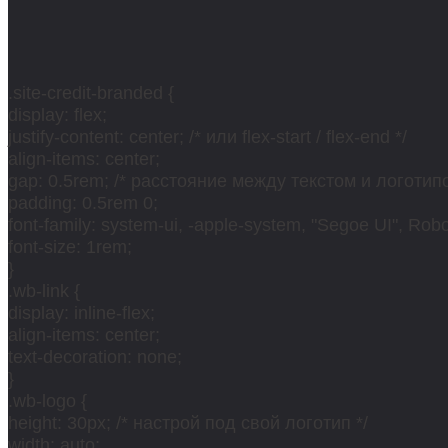
.site-credit-branded {
display: flex;
justify-content: center; /* или flex-start / flex-end */
align-items: center;
gap: 0.5rem; /* расстояние между текстом и логотипо
padding: 0.5rem 0;
font-family: system-ui, -apple-system, "Segoe UI", Robot
font-size: 1rem;
}
.wb-link {
display: inline-flex;
align-items: center;
text-decoration: none;
}
.wb-logo {
height: 30px; /* настрой под свой логотип */
width: auto;