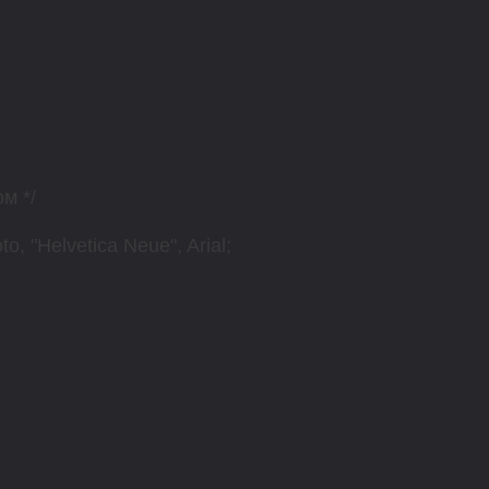
м */
o, "Helvetica Neue", Arial;