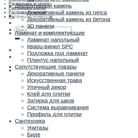
Распродажа остатков
Декоративный камень
Распродажа плитки
Декоративный камень из гипса
Распродажа дверей
Акции и скидки
Распродажа плинтусов
Декоративный камень из бетона
Контакты
3D панели
Искать:
Ламинат и комплектующие
Ламинат напольный
Кварц-винил SPC
Подложка под ламинат
Плинтус напольный
Сопутствующие товары
Декоративные панели
Искусственная трава
Уличный декор
Клей для плитки
Затирка для швов
Система выравнивания
Профиль для плитки
Сантехника
Унитазы
Биде