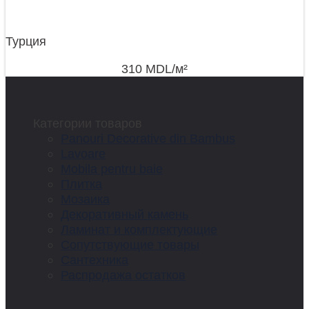
Турция
310
MDL
/м²
Категории товаров
Panouri Decorative din Bambus
Lavoare
Mobila pentru baie
Плитка
Мозаика
Декоративный камень
Ламинат и комплектующие
Сопутствующие товары
Сантехника
Распродажа остатков