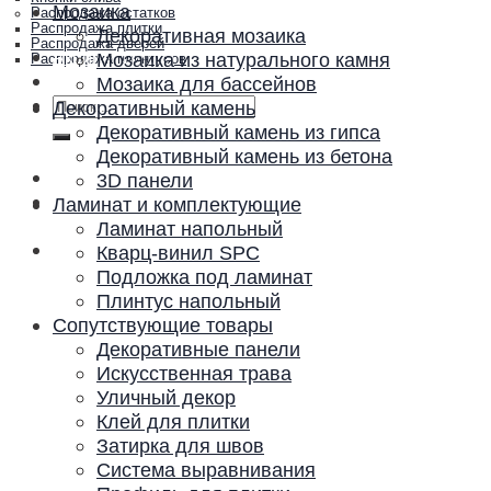
Мозаика
Распродажа остатков
Распродажа плитки
Декоративная мозаика
Распродажа дверей
Акции и скидки
Мозаика из натурального камня
Распродажа плинтусов
Контакты
Мозаика для бассейнов
Искать:
Декоративный камень
Декоративный камень из гипса
Декоративный камень из бетона
3D панели
Ламинат и комплектующие
Ламинат напольный
Кварц-винил SPC
Подложка под ламинат
Плинтус напольный
Сопутствующие товары
Декоративные панели
Искусственная трава
Уличный декор
Клей для плитки
Затирка для швов
Система выравнивания