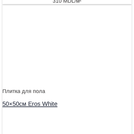
310
MDL
/м²
Плитка для пола
50×50см Eros White