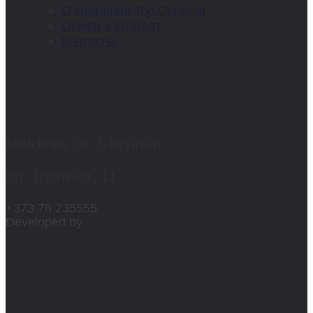
О компании Top Ceramiq
Обмен и возврат
Контакты
Moldova, or. Chișinău
str. Uzinelor, 11
+373 78 235555
Developed by