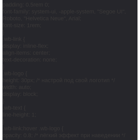
padding: 0.5rem 0;
font-family: system-ui, -apple-system, "Segoe UI",
Roboto, "Helvetica Neue", Arial;
font-size: 1rem;
}
.wb-link {
display: inline-flex;
align-items: center;
text-decoration: none;
}
.wb-logo {
height: 30px; /* настрой под свой логотип */
width: auto;
display: block;
}
.wb-text {
line-height: 1;
}
.wb-link:hover .wb-logo {
opacity: 0.8; /* лёгкий эффект при наведении */