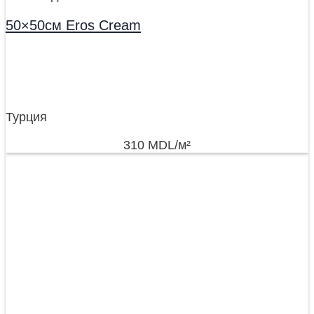
50×50см Eros Cream
Турция
310
MDL
/м²