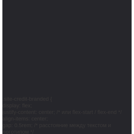
.site-credit-branded {
display: flex;
justify-content: center; /* или flex-start / flex-end */
align-items: center;
gap: 0.5rem; /* расстояние между текстом и
логотипом */