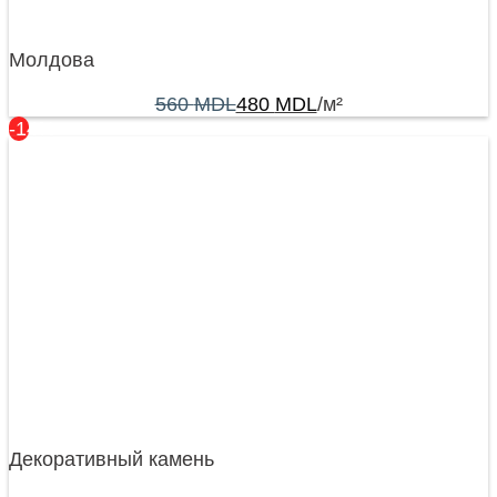
Молдова
560
MDL
480
MDL
/м²
-14%
Декоративный камень