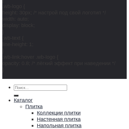
.wb-logo {
height: 30px; /* настрой под свой логотип */
width: auto;
display: block;
}
.wb-text {
line-height: 1;
}
.wb-link:hover .wb-logo {
opacity: 0.8; /* лёгкий эффект при наведении */
}
Искать:
Каталог
Плитка
Коллекции плитки
Настенная плитка
Напольная плитка