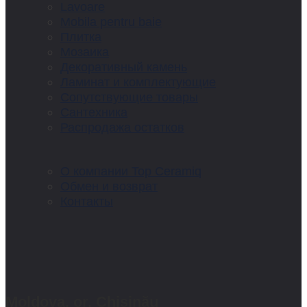
Lavoare
Mobila pentru baie
Плитка
Мозаика
Декоративный камень
Ламинат и комплектующие
Сопутствующие товары
Сантехника
Распродажа остатков
О компании Top Ceramiq
Обмен и возврат
Контакты
Moldova, or. Chișinău