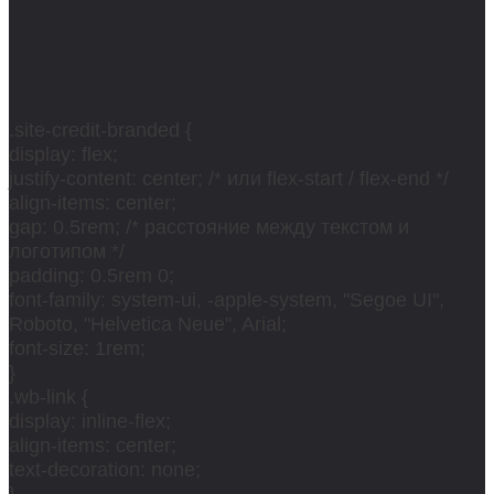
.site-credit-branded {
display: flex;
justify-content: center; /* или flex-start / flex-end */
align-items: center;
gap: 0.5rem; /* расстояние между текстом и
логотипом */
padding: 0.5rem 0;
font-family: system-ui, -apple-system, "Segoe UI",
Roboto, "Helvetica Neue", Arial;
font-size: 1rem;
}
.wb-link {
display: inline-flex;
align-items: center;
text-decoration: none;
}