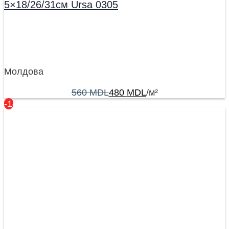
5×18/26/31см Ursa 0305
Молдова
560
MDL
480
MDL
/м²
-14%