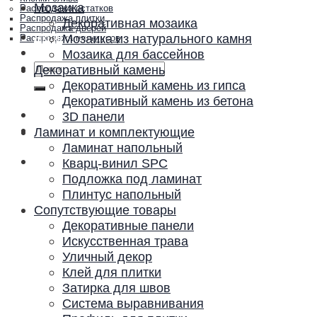
Мозаика
Распродажа остатков
Распродажа плитки
Декоративная мозаика
Распродажа дверей
Акции и скидки
Мозаика из натурального камня
Распродажа плинтусов
Контакты
Мозаика для бассейнов
Искать:
Декоративный камень
Декоративный камень из гипса
Декоративный камень из бетона
3D панели
Ламинат и комплектующие
Ламинат напольный
Кварц-винил SPC
Подложка под ламинат
Плинтус напольный
Сопутствующие товары
Декоративные панели
Искусственная трава
Уличный декор
Клей для плитки
Затирка для швов
Система выравнивания