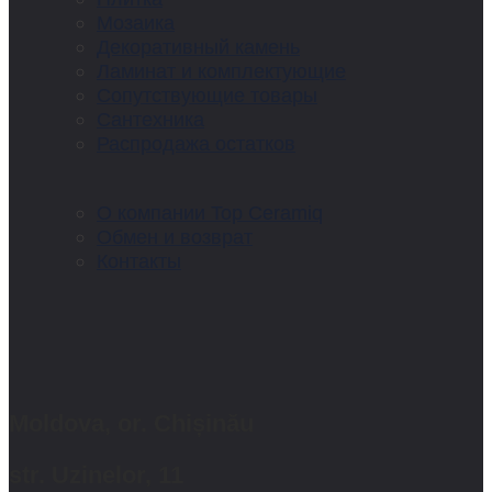
Мозаика
Декоративный камень
Ламинат и комплектующие
Сопутствующие товары
Сантехника
Распродажа остатков
О компании Top Ceramiq
Обмен и возврат
Контакты
Moldova, or. Chișinău
str. Uzinelor, 11