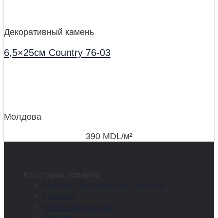
Декоративный камень
6,5×25см Country 76-03
Молдова
390
MDL
/м²
Категории товаров
Panouri Decorative din Bambus
Lavoare
Mobila pentru baie
Плитка