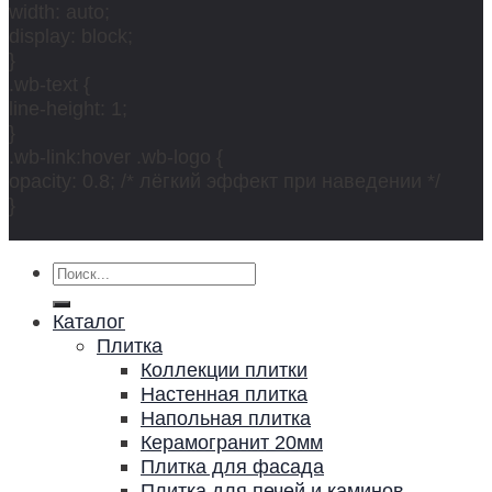
width: auto;
display: block;
}
.wb-text {
line-height: 1;
}
.wb-link:hover .wb-logo {
opacity: 0.8; /* лёгкий эффект при наведении */
}
Искать:
Каталог
Плитка
Коллекции плитки
Настенная плитка
Напольная плитка
Керамогранит 20мм
Плитка для фасада
Плитка для печей и каминов