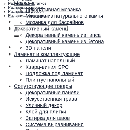
Мозаика
Распродажа остатков
Распродажа плитки
Декоративная мозаика
Распродажа дверей
Акции и скидки
Мозаика из натурального камня
Распродажа плинтусов
Контакты
Мозаика для бассейнов
Искать:
Декоративный камень
Декоративный камень из гипса
Декоративный камень из бетона
3D панели
Ламинат и комплектующие
Ламинат напольный
Кварц-винил SPC
Подложка под ламинат
Плинтус напольный
Сопутствующие товары
Декоративные панели
Искусственная трава
Уличный декор
Клей для плитки
Затирка для швов
Система выравнивания