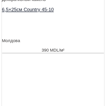
6,5×25см Country 45-10
Молдова
390
MDL
/м²