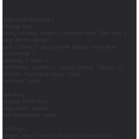
.site-credit-branded {
display: flex;
justify-content: center; /* или flex-start / flex-end */
align-items: center;
gap: 0.5rem; /* расстояние между текстом и
логотипом */
padding: 0.5rem 0;
font-family: system-ui, -apple-system, "Segoe UI",
Roboto, "Helvetica Neue", Arial;
font-size: 1rem;
}
.wb-link {
display: inline-flex;
align-items: center;
text-decoration: none;
}
.wb-logo {
height: 30px; /* настрой под свой логотип */