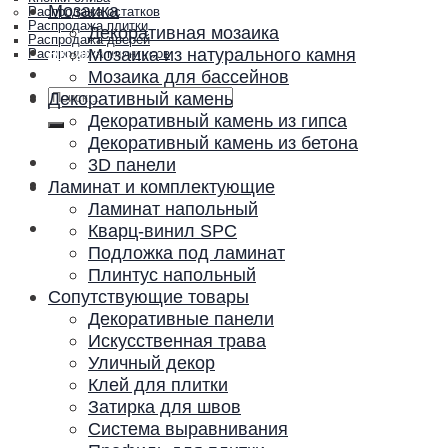
Мозаика
Распродажа остатков
Распродажа плитки
Декоративная мозаика
Распродажа дверей
Акции и скидки
Мозаика из натурального камня
Распродажа плинтусов
Контакты
Мозаика для бассейнов
Искать:
Декоративный камень
Декоративный камень из гипса
Декоративный камень из бетона
3D панели
Ламинат и комплектующие
Ламинат напольный
Кварц-винил SPC
Подложка под ламинат
Плинтус напольный
Сопутствующие товары
Декоративные панели
Искусственная трава
Уличный декор
Клей для плитки
Затирка для швов
Система выравнивания