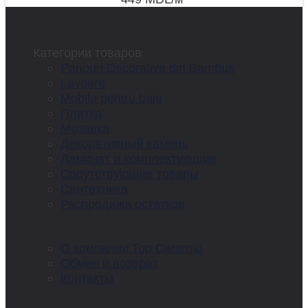
Категории товаров
Panouri Decorative din Bambus
Lavoare
Mobila pentru baie
Плитка
Мозаика
Декоративный камень
Ламинат и комплектующие
Сопутствующие товары
Сантехника
Распродажа остатков
О компании Top Ceramiq
Обмен и возврат
Контакты