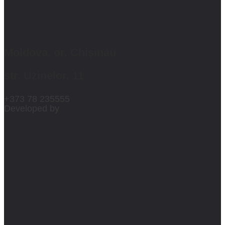
Moldova, or. Chișinău
str. Uzinelor, 11
+373 78 235555
Developed by