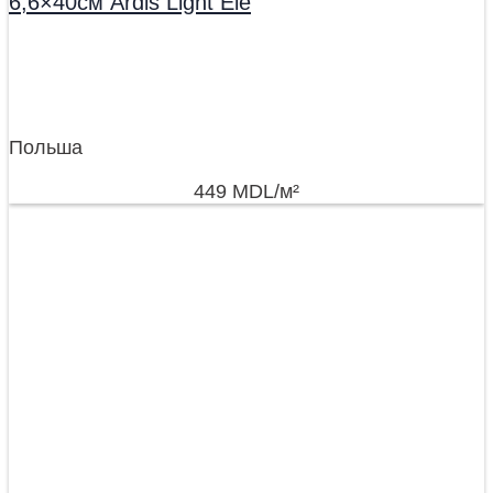
6,6×40см Ardis Light Ele
Польша
449
MDL
/м²