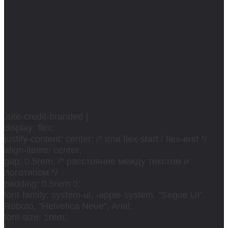
.site-credit-branded {
display: flex;
justify-content: center; /* или flex-start / flex-end */
align-items: center;
gap: 0.5rem; /* расстояние между текстом и
логотипом */
padding: 0.5rem 0;
font-family: system-ui, -apple-system, "Segoe UI",
Roboto, "Helvetica Neue", Arial;
font-size: 1rem;