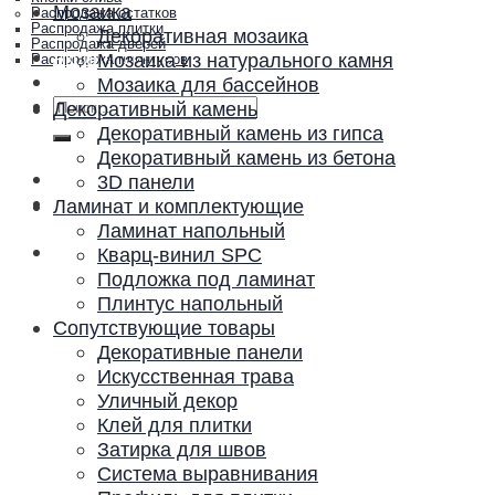
Мозаика
Распродажа остатков
Распродажа плитки
Декоративная мозаика
Распродажа дверей
Акции и скидки
Мозаика из натурального камня
Распродажа плинтусов
Контакты
Мозаика для бассейнов
Искать:
Декоративный камень
Декоративный камень из гипса
Декоративный камень из бетона
3D панели
Ламинат и комплектующие
Ламинат напольный
Кварц-винил SPC
Подложка под ламинат
Плинтус напольный
Сопутствующие товары
Декоративные панели
Искусственная трава
Уличный декор
Клей для плитки
Затирка для швов
Система выравнивания