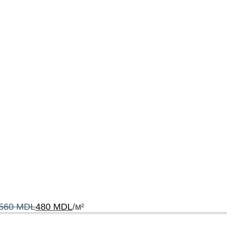
560
MDL
480
MDL
/м²