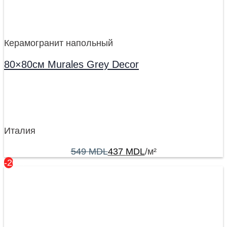
Керамогранит напольный
80×80см Murales Grey Decor
Италия
549
MDL
437
MDL
/м²
-20%