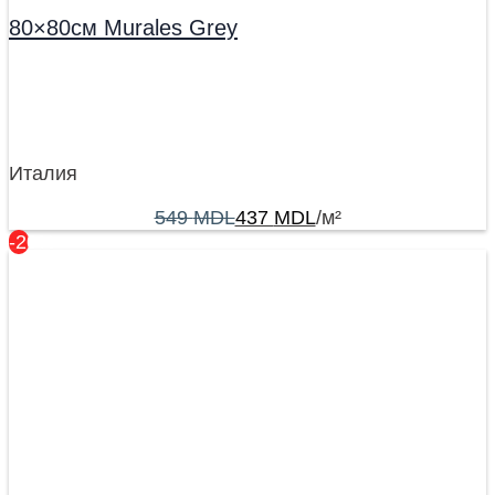
80×80см Murales Grey
Италия
549
MDL
437
MDL
/м²
-20%