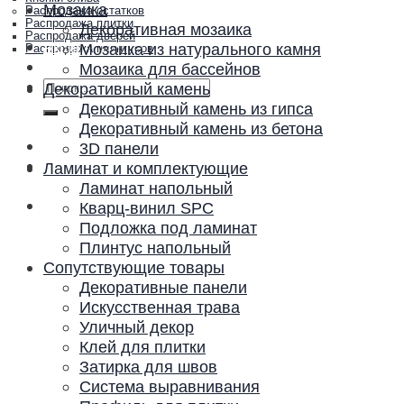
Мозаика
Распродажа остатков
Распродажа плитки
Декоративная мозаика
Распродажа дверей
Акции и скидки
Мозаика из натурального камня
Распродажа плинтусов
Контакты
Мозаика для бассейнов
Искать:
Декоративный камень
Декоративный камень из гипса
Декоративный камень из бетона
3D панели
Ламинат и комплектующие
Ламинат напольный
Кварц-винил SPC
Подложка под ламинат
Плинтус напольный
Сопутствующие товары
Декоративные панели
Искусственная трава
Уличный декор
Клей для плитки
Затирка для швов
Система выравнивания