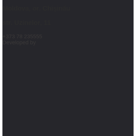
Moldova, or. Chișinău
str. Uzinelor, 11
+373 78 235555
Developed by