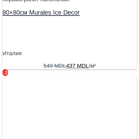
80×80см Murales Ice Decor
Италия
549
MDL
437
MDL
/м²
-20%