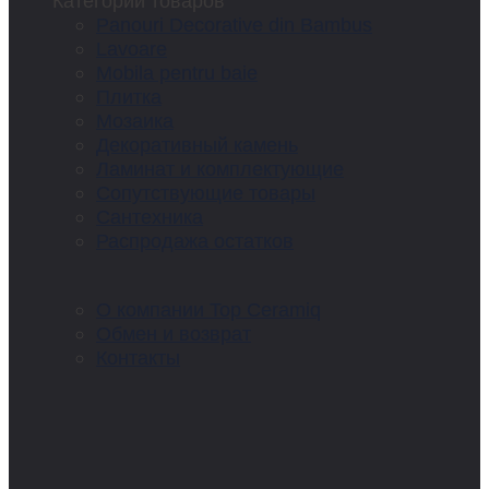
Категории товаров
Panouri Decorative din Bambus
Lavoare
Mobila pentru baie
Плитка
Мозаика
Декоративный камень
Ламинат и комплектующие
Сопутствующие товары
Сантехника
Распродажа остатков
О компании Top Ceramiq
Обмен и возврат
Контакты