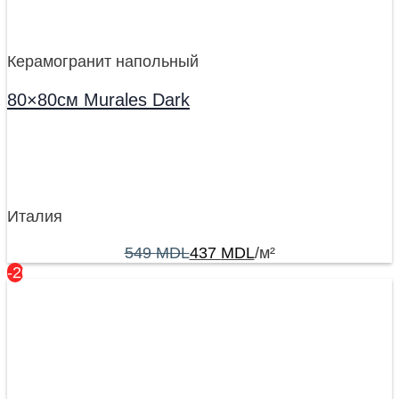
Керамогранит напольный
80×80см Murales Dark
Италия
549
MDL
437
MDL
/м²
-20%