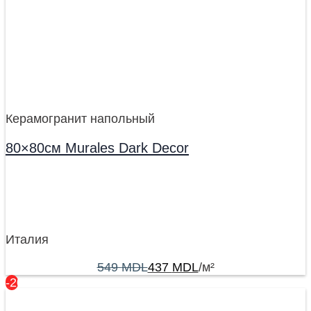
Керамогранит напольный
80×80см Murales Dark Decor
Италия
549
MDL
437
MDL
/м²
-20%