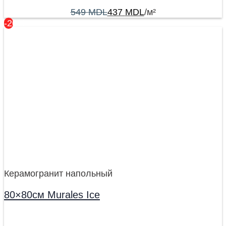
549
MDL
437
MDL
/м²
-20%
Керамогранит напольный
80×80см Murales Ice