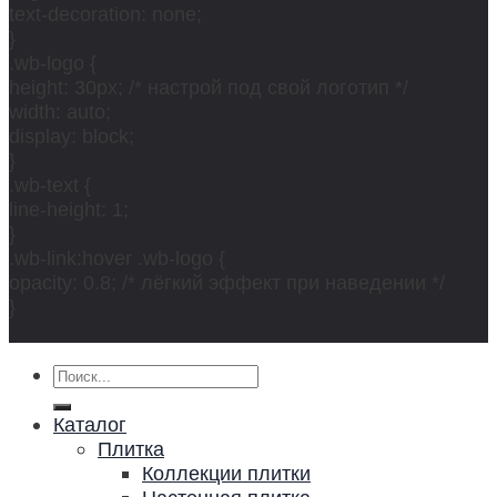
text-decoration: none;
}
.wb-logo {
height: 30px; /* настрой под свой логотип */
width: auto;
display: block;
}
.wb-text {
line-height: 1;
}
.wb-link:hover .wb-logo {
opacity: 0.8; /* лёгкий эффект при наведении */
}
Искать:
Каталог
Плитка
Коллекции плитки