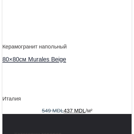
Керамогранит напольный
80×80см Murales Beige
Италия
549
MDL
437
MDL
/м²