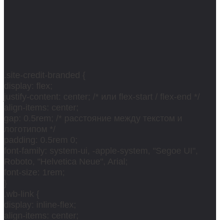
.site-credit-branded {
display: flex;
justify-content: center; /* или flex-start / flex-end */
align-items: center;
gap: 0.5rem; /* расстояние между текстом и
логотипом */
padding: 0.5rem 0;
font-family: system-ui, -apple-system, "Segoe UI",
Roboto, "Helvetica Neue", Arial;
font-size: 1rem;
}
.wb-link {
display: inline-flex;
align-items: center;