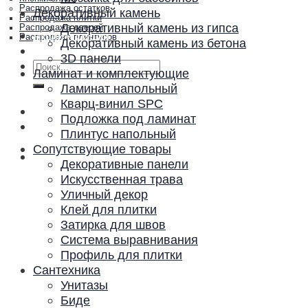
Распродажа остатков
Декоративный камень
Распродажа плитки
Декоративный камень из гипса
Распродажа дверей
Акции и скидки
Распродажа плинтусов
Декоративный камень из бетона
Контакты
3D панели
Искать:
Ламинат и комплектующие
Ламинат напольный
Кварц-винил SPC
Подложка под ламинат
Плинтус напольный
Сопутствующие товары
Декоративные панели
Искусственная трава
Уличный декор
Клей для плитки
Затирка для швов
Система выравнивания
Профиль для плитки
Сантехника
Унитазы
Биде