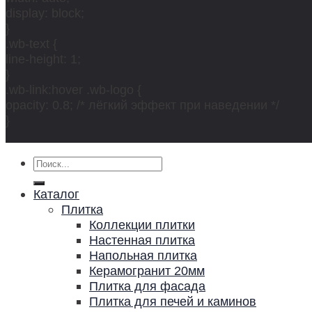
display: block;
}
.wb-text {
line-height: 1;
}
.wb-link:hover .wb-logo {
opacity: 0.8; /* лёгкий эффект при наведении */
}
Искать:
Каталог
Плитка
Коллекции плитки
Настенная плитка
Напольная плитка
Керамогранит 20мм
Плитка для фасада
Плитка для печей и каминов