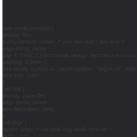
.site-credit-branded {
display: flex;
justify-content: center; /* или flex-start / flex-end */
align-items: center;
gap: 0.5rem; /* расстояние между текстом и логотипо
padding: 0.5rem 0;
font-family: system-ui, -apple-system, "Segoe UI", Robot
font-size: 1rem;
}
.wb-link {
display: inline-flex;
align-items: center;
text-decoration: none;
}
.wb-logo {
height: 30px; /* настрой под свой логотип */
width: auto;