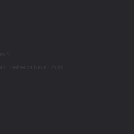
м */
o, "Helvetica Neue", Arial;