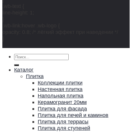
.wb-text {
line-height: 1;
}
.wb-link:hover .wb-logo {
opacity: 0.8; /* лёгкий эффект при наведении */
}
Искать:
Каталог
Плитка
Коллекции плитки
Настенная плитка
Напольная плитка
Керамогранит 20мм
Плитка для фасада
Плитка для печей и каминов
Плитка для террасы
Плитка для ступеней