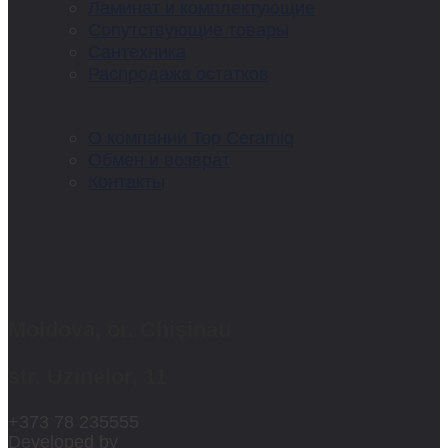
Ламинат и комплектующие
Сопутствующие товары
Сантехника
Распродажа остатков
О компании Top Ceramiq
Обмен и возврат
Контакты
Moldova, or. Chișinău
str. Uzinelor, 11
+373 78 235555
Developed by