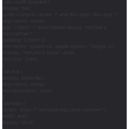
.site-credit-branded {
display: flex;
justify-content: center; /* или flex-start / flex-end */
align-items: center;
gap: 0.5rem; /* расстояние между текстом и
логотипом */
padding: 0.5rem 0;
font-family: system-ui, -apple-system, "Segoe UI",
Roboto, "Helvetica Neue", Arial;
font-size: 1rem;
}
.wb-link {
display: inline-flex;
align-items: center;
text-decoration: none;
}
.wb-logo {
height: 30px; /* настрой под свой логотип */
width: auto;
display: block;
}