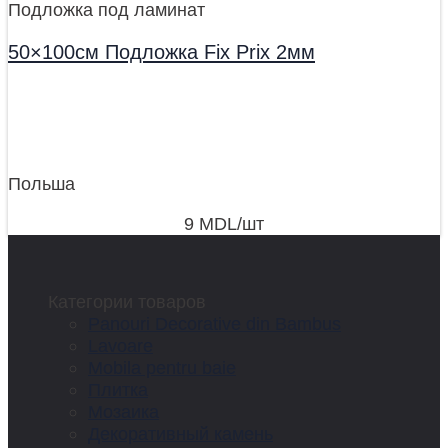
Подложка под ламинат
50×100см Подложка Fix Prix 2мм
Польша
9
MDL
/шт
Категории товаров
Panouri Decorative din Bambus
Lavoare
Mobila pentru baie
Плитка
Мозаика
Декоративный камень