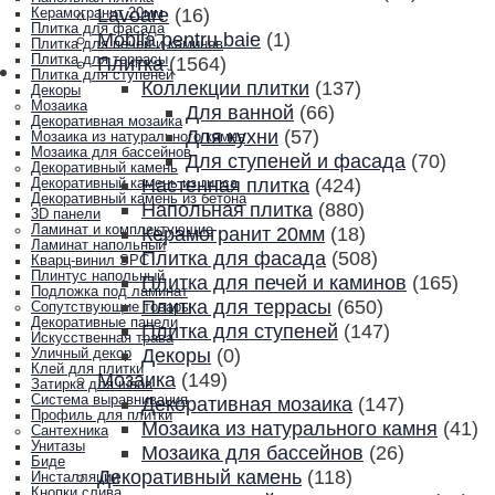
Lavoare
(16)
Керамогранит 20мм
Плитка для фасада
Mobila pentru baie
(1)
Плитка для печей и каминов
Плитка для террасы
Плитка
(1564)
Плитка для ступеней
Коллекции плитки
(137)
Декоры
Мозаика
Для ванной
(66)
Декоративная мозаика
Для кухни
(57)
Мозаика из натурального камня
Мозаика для бассейнов
Для ступеней и фасада
(70)
Декоративный камень
Настенная плитка
(424)
Декоративный камень из гипса
Декоративный камень из бетона
Напольная плитка
(880)
3D панели
Ламинат и комплектующие
Керамогранит 20мм
(18)
Ламинат напольный
Плитка для фасада
(508)
Кварц-винил SPC
Плинтус напольный
Плитка для печей и каминов
(165)
Подложка под ламинат
Плитка для террасы
(650)
Сопутствующие товары
Декоративные панели
Плитка для ступеней
(147)
Искусственная трава
Декоры
(0)
Уличный декор
Клей для плитки
Мозаика
(149)
Затирка для швов
Система выравнивания
Декоративная мозаика
(147)
Профиль для плитки
Мозаика из натурального камня
(41)
Сантехника
Унитазы
Мозаика для бассейнов
(26)
Биде
Декоративный камень
(118)
Инсталляции
Кнопки слива