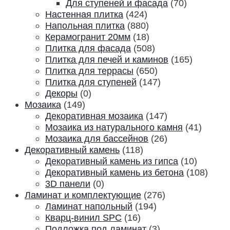
Для ступеней и фасада
(70)
Настенная плитка
(424)
Напольная плитка
(880)
Керамогранит 20мм
(18)
Плитка для фасада
(508)
Плитка для печей и каминов
(165)
Плитка для террасы
(650)
Плитка для ступеней
(147)
Декоры
(0)
Мозаика
(149)
Декоративная мозаика
(147)
Мозаика из натурального камня
(41)
Мозаика для бассейнов
(26)
Декоративный камень
(118)
Декоративный камень из гипса
(10)
Декоративный камень из бетона
(108)
3D панели
(0)
Ламинат и комплектующие
(276)
Ламинат напольный
(194)
Кварц-винил SPC
(16)
Подложка под ламинат
(3)