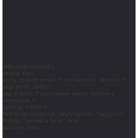
.site-credit-branded {
display: flex;
justify-content: center; /* или flex-start / flex-end */
align-items: center;
gap: 0.5rem; /* расстояние между текстом и
логотипом */
padding: 0.5rem 0;
font-family: system-ui, -apple-system, "Segoe UI",
Roboto, "Helvetica Neue", Arial;
font-size: 1rem;
}