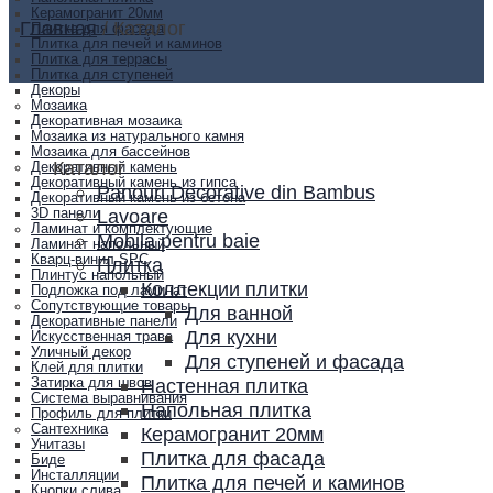
Керамогранит 20мм
Главная
/
Каталог
Плитка для фасада
Плитка для печей и каминов
Плитка для террасы
Плитка для ступеней
Декоры
Мозаика
Декоративная мозаика
Мозаика из натурального камня
Мозаика для бассейнов
Каталог
Декоративный камень
Декоративный камень из гипса
Panouri Decorative din Bambus
Декоративный камень из бетона
Lavoare
3D панели
Ламинат и комплектующие
Mobila pentru baie
Ламинат напольный
Кварц-винил SPC
Плитка
Плинтус напольный
Коллекции плитки
Подложка под ламинат
Сопутствующие товары
Для ванной
Декоративные панели
Для кухни
Искусственная трава
Уличный декор
Для ступеней и фасада
Клей для плитки
Настенная плитка
Затирка для швов
Система выравнивания
Напольная плитка
Профиль для плитки
Сантехника
Керамогранит 20мм
Унитазы
Плитка для фасада
Биде
Инсталляции
Плитка для печей и каминов
Кнопки слива