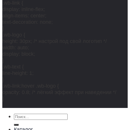
.wb-link {
display: inline-flex;
align-items: center;
text-decoration: none;
}
.wb-logo {
height: 30px; /* настрой под свой логотип */
width: auto;
display: block;
}
.wb-text {
line-height: 1;
}
.wb-link:hover .wb-logo {
opacity: 0.8; /* лёгкий эффект при наведении */
}
Искать:
Каталог