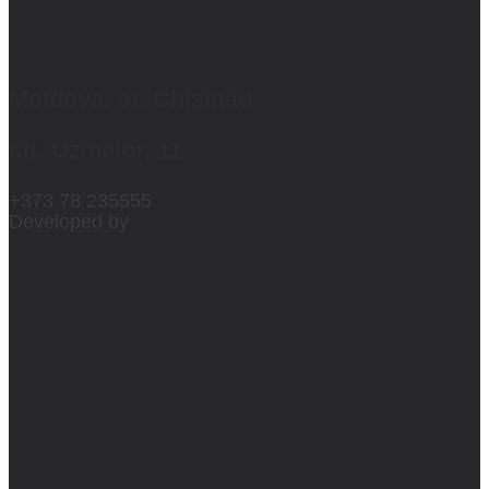
Moldova, or. Chișinău
str. Uzinelor, 11
+373 78 235555
Developed by