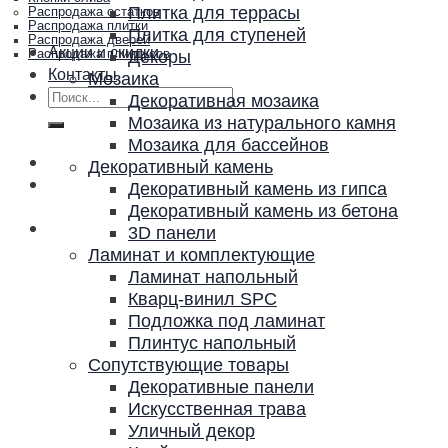
Плитка для террасы
Распродажа остатков
Распродажа плитки
Плитка для ступеней
Распродажа дверей
Акции и скидки
Декоры
Распродажа плинтусов
Контакты
Мозаика
Искать:
Декоративная мозаика
Мозаика из натурального камня
Мозаика для бассейнов
Декоративный камень
Декоративный камень из гипса
Декоративный камень из бетона
3D панели
Ламинат и комплектующие
Ламинат напольный
Кварц-винил SPC
Подложка под ламинат
Плинтус напольный
Сопутствующие товары
Декоративные панели
Искусственная трава
Уличный декор