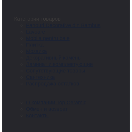
Категории товаров
Panouri Decorative din Bambus
Lavoare
Mobila pentru baie
Плитка
Мозаика
Декоративный камень
Ламинат и комплектующие
Сопутствующие товары
Сантехника
Распродажа остатков
О компании Top Ceramiq
Обмен и возврат
Контакты