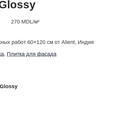
 Glossy
270
MDL
/м²
ных работ 60×120 см от Alient, Индия
ка
,
Плитка для фасада
 Glossy