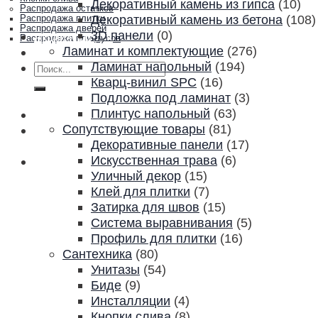
Декоративный камень из гипса
(10)
Распродажа остатков
Декоративный камень из бетона
(108)
Распродажа плитки
Распродажа дверей
3D панели
(0)
Акции и скидки
Распродажа плинтусов
Ламинат и комплектующие
(276)
Контакты
Ламинат напольный
(194)
Искать:
Кварц-винил SPC
(16)
Подложка под ламинат
(3)
Плинтус напольный
(63)
Сопутствующие товары
(81)
Декоративные панели
(17)
Искусственная трава
(6)
Уличный декор
(15)
Клей для плитки
(7)
Затирка для швов
(15)
Система выравнивания
(5)
Профиль для плитки
(16)
Сантехника
(80)
Унитазы
(54)
Биде
(9)
Инсталляции
(4)
Кнопки слива
(8)