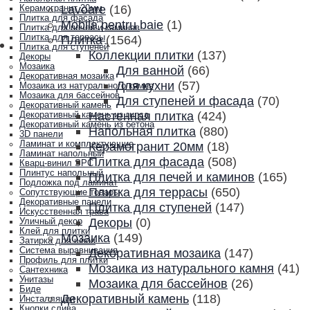
Lavoare
(16)
Керамогранит 20мм
Плитка для фасада
Mobila pentru baie
(1)
Плитка для печей и каминов
Плитка для террасы
Плитка
(1564)
Плитка для ступеней
Коллекции плитки
(137)
Декоры
Мозаика
Для ванной
(66)
Декоративная мозаика
Для кухни
(57)
Мозаика из натурального камня
Мозаика для бассейнов
Для ступеней и фасада
(70)
Декоративный камень
Настенная плитка
(424)
Декоративный камень из гипса
Декоративный камень из бетона
Напольная плитка
(880)
3D панели
Ламинат и комплектующие
Керамогранит 20мм
(18)
Ламинат напольный
Плитка для фасада
(508)
Кварц-винил SPC
Плинтус напольный
Плитка для печей и каминов
(165)
Подложка под ламинат
Плитка для террасы
(650)
Сопутствующие товары
Декоративные панели
Плитка для ступеней
(147)
Искусственная трава
Декоры
(0)
Уличный декор
Клей для плитки
Мозаика
(149)
Затирка для швов
Система выравнивания
Декоративная мозаика
(147)
Профиль для плитки
Мозаика из натурального камня
(41)
Сантехника
Унитазы
Мозаика для бассейнов
(26)
Биде
Декоративный камень
(118)
Инсталляции
Кнопки слива