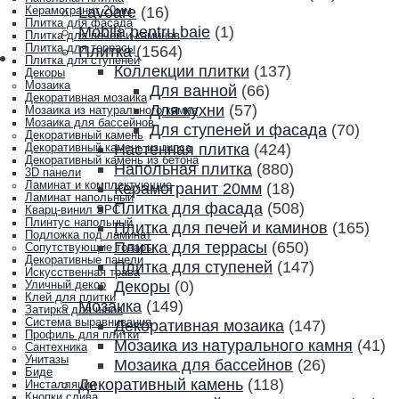
Lavoare
(16)
Керамогранит 20мм
Плитка для фасада
Mobila pentru baie
(1)
Плитка для печей и каминов
Плитка для террасы
Плитка
(1564)
Плитка для ступеней
Коллекции плитки
(137)
Декоры
Мозаика
Для ванной
(66)
Декоративная мозаика
Для кухни
(57)
Мозаика из натурального камня
Мозаика для бассейнов
Для ступеней и фасада
(70)
Декоративный камень
Настенная плитка
(424)
Декоративный камень из гипса
Декоративный камень из бетона
Напольная плитка
(880)
3D панели
Ламинат и комплектующие
Керамогранит 20мм
(18)
Ламинат напольный
Плитка для фасада
(508)
Кварц-винил SPC
Плинтус напольный
Плитка для печей и каминов
(165)
Подложка под ламинат
Плитка для террасы
(650)
Сопутствующие товары
Декоративные панели
Плитка для ступеней
(147)
Искусственная трава
Декоры
(0)
Уличный декор
Клей для плитки
Мозаика
(149)
Затирка для швов
Система выравнивания
Декоративная мозаика
(147)
Профиль для плитки
Мозаика из натурального камня
(41)
Сантехника
Унитазы
Мозаика для бассейнов
(26)
Биде
Декоративный камень
(118)
Инсталляции
Кнопки слива