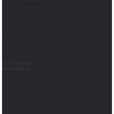
Контакты
Moldova, or. Chișinău
str. Uzinelor, 11
+373 78 235555
Developed by