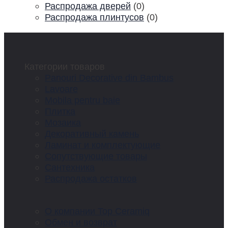
Распродажа дверей
(0)
Распродажа плинтусов
(0)
Категории товаров
Panouri Decorative din Bambus
Lavoare
Mobila pentru baie
Плитка
Мозаика
Декоративный камень
Ламинат и комплектующие
Сопутствующие товары
Сантехника
Распродажа остатков
О компании Top Ceramiq
Обмен и возврат