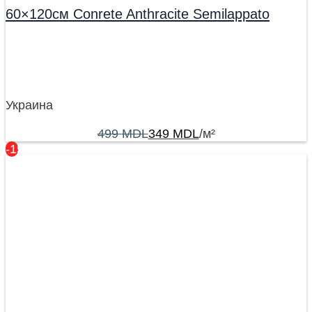
60×120см Conrete Anthracite Semilappato
Украина
499
MDL
349
MDL
/м²
-15%