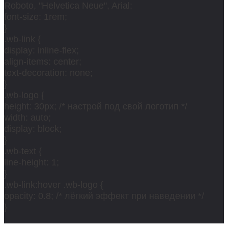
Roboto, "Helvetica Neue", Arial;
font-size: 1rem;
}
.wb-link {
display: inline-flex;
align-items: center;
text-decoration: none;
}
.wb-logo {
height: 30px; /* настрой под свой логотип */
width: auto;
display: block;
}
.wb-text {
line-height: 1;
}
.wb-link:hover .wb-logo {
opacity: 0.8; /* лёгкий эффект при наведении */
}