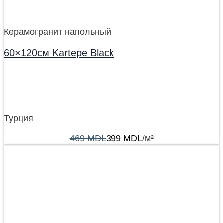
Керамогранит напольный
60×120см Kartepe Black
Турция
469
MDL
399
MDL
/м²