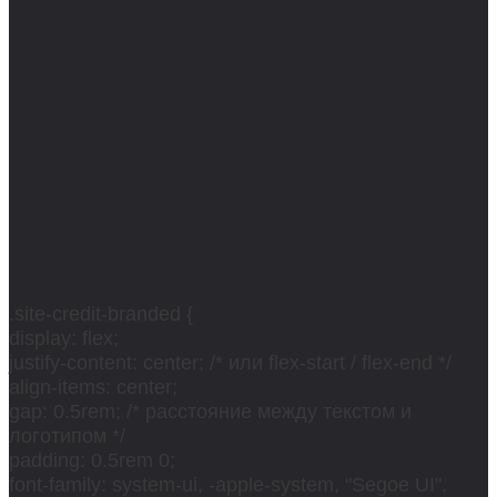
.site-credit-branded {
display: flex;
justify-content: center; /* или flex-start / flex-end */
align-items: center;
gap: 0.5rem; /* расстояние между текстом и
логотипом */
padding: 0.5rem 0;
font-family: system-ui, -apple-system, "Segoe UI",