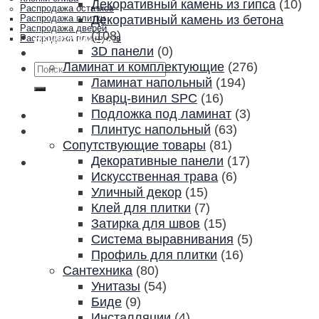
Декоративный камень из гипса
(10)
Распродажа остатков
Декоративный камень из бетона
Распродажа плитки
Распродажа дверей
(108)
Акции и скидки
Распродажа плинтусов
3D панели
(0)
Контакты
Ламинат и комплектующие
(276)
Искать:
Ламинат напольный
(194)
Кварц-винил SPC
(16)
Подложка под ламинат
(3)
Плинтус напольный
(63)
Сопутствующие товары
(81)
Декоративные панели
(17)
Искусственная трава
(6)
Уличный декор
(15)
Клей для плитки
(7)
Затирка для швов
(15)
Система выравнивания
(5)
Профиль для плитки
(16)
Сантехника
(80)
Унитазы
(54)
Биде
(9)
Инсталляции
(4)