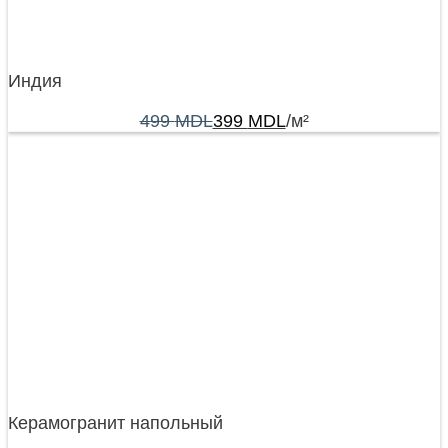
Индия
499
MDL
399
MDL
/м²
Керамогранит напольный