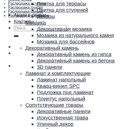
Плитка для террасы
Распродажа остатков
Распродажа плитки
Плитка для ступеней
Распродажа дверей
Акции и скидки
Декоры
Распродажа плинтусов
Контакты
Мозаика
Искать:
Декоративная мозаика
Мозаика из натурального камня
Мозаика для бассейнов
Декоративный камень
Декоративный камень из гипса
Декоративный камень из бетона
3D панели
Ламинат и комплектующие
Ламинат напольный
Кварц-винил SPC
Подложка под ламинат
Плинтус напольный
Сопутствующие товары
Декоративные панели
Искусственная трава
Уличный декор