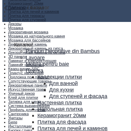
Керамогранит 20мм
Главная
/
Каталог
Плитка для фасада
Плитка для печей и каминов
Плитка для террасы
Плитка для ступеней
Декоры
Мозаика
Декоративная мозаика
Мозаика из натурального камня
Мозаика для бассейнов
Каталог
Декоративный камень
Декоративный камень из гипса
Panouri Decorative din Bambus
Декоративный камень из бетона
Lavoare
3D панели
Ламинат и комплектующие
Mobila pentru baie
Ламинат напольный
Кварц-винил SPC
Плитка
Плинтус напольный
Коллекции плитки
Подложка под ламинат
Сопутствующие товары
Для ванной
Декоративные панели
Для кухни
Искусственная трава
Уличный декор
Для ступеней и фасада
Клей для плитки
Настенная плитка
Затирка для швов
Система выравнивания
Напольная плитка
Профиль для плитки
Сантехника
Керамогранит 20мм
Унитазы
Плитка для фасада
Биде
Инсталляции
Плитка для печей и каминов
Кнопки слива