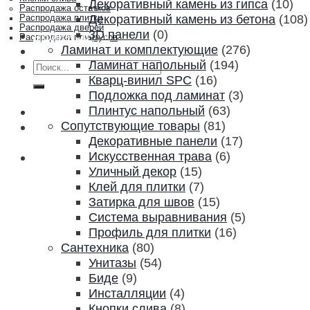
Декоративный камень из гипса
(10)
Распродажа остатков
Декоративный камень из бетона
(108)
Распродажа плитки
Распродажа дверей
3D панели
(0)
Акции и скидки
Распродажа плинтусов
Ламинат и комплектующие
(276)
Контакты
Ламинат напольный
(194)
Искать:
Кварц-винил SPC
(16)
Подложка под ламинат
(3)
Плинтус напольный
(63)
Сопутствующие товары
(81)
Декоративные панели
(17)
Искусственная трава
(6)
Уличный декор
(15)
Клей для плитки
(7)
Затирка для швов
(15)
Система выравнивания
(5)
Профиль для плитки
(16)
Сантехника
(80)
Унитазы
(54)
Биде
(9)
Инсталляции
(4)
Кнопки слива
(8)