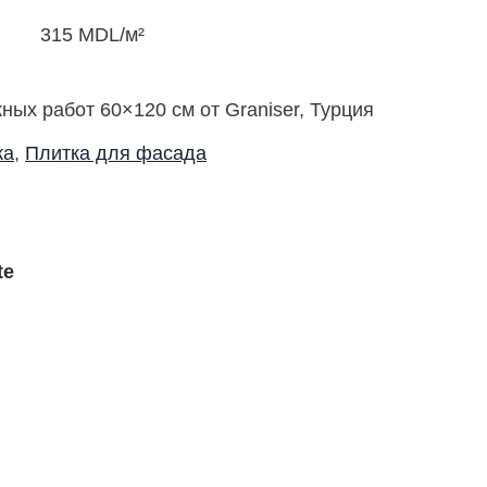
315
MDL
/м²
ных работ 60×120 см от Graniser, Турция
ка
,
Плитка для фасада
te