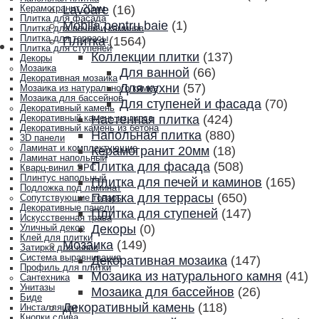
Lavoare
(16)
Керамогранит 20мм
Плитка для фасада
Mobila pentru baie
(1)
Плитка для печей и каминов
Плитка для террасы
Плитка
(1564)
Плитка для ступеней
Коллекции плитки
(137)
Декоры
Мозаика
Для ванной
(66)
Декоративная мозаика
Для кухни
(57)
Мозаика из натурального камня
Мозаика для бассейнов
Для ступеней и фасада
(70)
Декоративный камень
Настенная плитка
(424)
Декоративный камень из гипса
Декоративный камень из бетона
Напольная плитка
(880)
3D панели
Ламинат и комплектующие
Керамогранит 20мм
(18)
Ламинат напольный
Плитка для фасада
(508)
Кварц-винил SPC
Плинтус напольный
Плитка для печей и каминов
(165)
Подложка под ламинат
Плитка для террасы
(650)
Сопутствующие товары
Декоративные панели
Плитка для ступеней
(147)
Искусственная трава
Декоры
(0)
Уличный декор
Клей для плитки
Мозаика
(149)
Затирка для швов
Система выравнивания
Декоративная мозаика
(147)
Профиль для плитки
Мозаика из натурального камня
(41)
Сантехника
Унитазы
Мозаика для бассейнов
(26)
Биде
Декоративный камень
(118)
Инсталляции
Кнопки слива