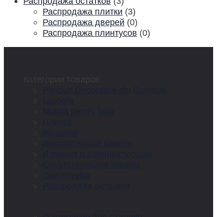
Распродажа остатков
(3)
Распродажа плитки
(3)
Распродажа дверей
(0)
Распродажа плинтусов
(0)
Категории товаров
Panouri Decorative din Bambus
Lavoare
Mobila pentru baie
Плитка
Мозаика
Декоративный камень
Ламинат и комплектующие
Сопутствующие товары
Сантехника
Распродажа остатков
О компании Top Ceramiq