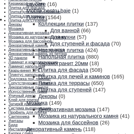
Lavoare
(16)
Керамогранит 20мм
Плитка для фасада
Mobila pentru baie
(1)
Плитка для печей и каминов
Плитка для террасы
Плитка
(1564)
Плитка для ступеней
Коллекции плитки
(137)
Декоры
Мозаика
Для ванной
(66)
Декоративная мозаика
Для кухни
(57)
Мозаика из натурального камня
Мозаика для бассейнов
Для ступеней и фасада
(70)
Декоративный камень
Настенная плитка
(424)
Декоративный камень из гипса
Декоративный камень из бетона
Напольная плитка
(880)
3D панели
Ламинат и комплектующие
Керамогранит 20мм
(18)
Ламинат напольный
Плитка для фасада
(508)
Кварц-винил SPC
Плинтус напольный
Плитка для печей и каминов
(165)
Подложка под ламинат
Плитка для террасы
(650)
Сопутствующие товары
Декоративные панели
Плитка для ступеней
(147)
Искусственная трава
Декоры
(0)
Уличный декор
Клей для плитки
Мозаика
(149)
Затирка для швов
Система выравнивания
Декоративная мозаика
(147)
Профиль для плитки
Мозаика из натурального камня
(41)
Сантехника
Унитазы
Мозаика для бассейнов
(26)
Биде
Декоративный камень
(118)
Инсталляции
Кнопки слива