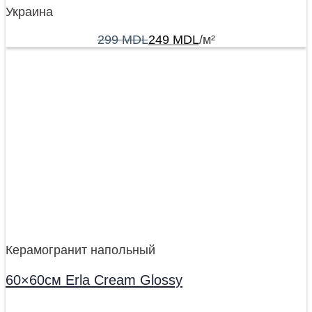
Украина
299
MDL
249
MDL
/м²
Керамогранит напольный
60×60см Erla Cream Glossy