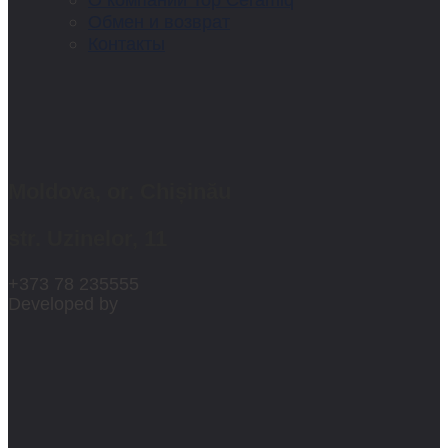
Обмен и возврат
Контакты
Moldova, or. Chișinău
str. Uzinelor, 11
+373 78 235555
Developed by