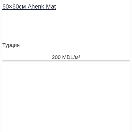
60×60см Ahenk Mat
Турция
200
MDL
/м²