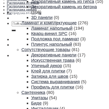
Декоративный камень из гипса
(10)
Распродажа остатков
Декоративный камень из бетона
Распродажа плитки
Распродажа дверей
(108)
Акции и скидки
Распродажа плинтусов
3D панели
(0)
Контакты
Ламинат и комплектующие
(276)
Искать:
Ламинат напольный
(194)
Кварц-винил SPC
(16)
Подложка под ламинат
(3)
Плинтус напольный
(63)
Сопутствующие товары
(81)
Декоративные панели
(17)
Искусственная трава
(6)
Уличный декор
(15)
Клей для плитки
(7)
Затирка для швов
(15)
Система выравнивания
(5)
Профиль для плитки
(16)
Сантехника
(80)
Унитазы
(54)
Биде
(9)
Инсталляции
(4)