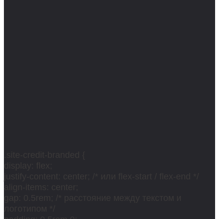
.site-credit-branded {
display: flex;
justify-content: center; /* или flex-start / flex-end */
align-items: center;
gap: 0.5rem; /* расстояние между текстом и
логотипом */