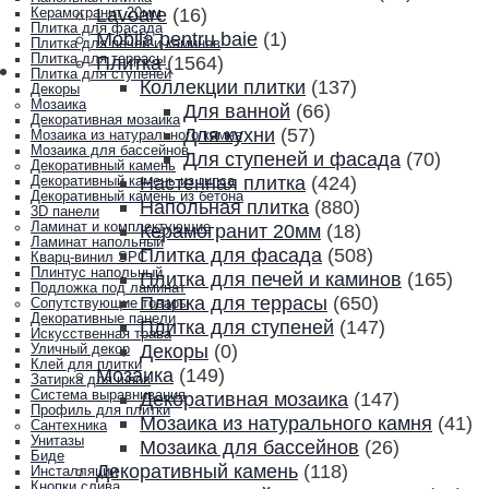
Lavoare
(16)
Керамогранит 20мм
Плитка для фасада
Mobila pentru baie
(1)
Плитка для печей и каминов
Плитка для террасы
Плитка
(1564)
Плитка для ступеней
Коллекции плитки
(137)
Декоры
Мозаика
Для ванной
(66)
Декоративная мозаика
Для кухни
(57)
Мозаика из натурального камня
Мозаика для бассейнов
Для ступеней и фасада
(70)
Декоративный камень
Настенная плитка
(424)
Декоративный камень из гипса
Декоративный камень из бетона
Напольная плитка
(880)
3D панели
Ламинат и комплектующие
Керамогранит 20мм
(18)
Ламинат напольный
Плитка для фасада
(508)
Кварц-винил SPC
Плинтус напольный
Плитка для печей и каминов
(165)
Подложка под ламинат
Плитка для террасы
(650)
Сопутствующие товары
Декоративные панели
Плитка для ступеней
(147)
Искусственная трава
Декоры
(0)
Уличный декор
Клей для плитки
Мозаика
(149)
Затирка для швов
Система выравнивания
Декоративная мозаика
(147)
Профиль для плитки
Мозаика из натурального камня
(41)
Сантехника
Унитазы
Мозаика для бассейнов
(26)
Биде
Декоративный камень
(118)
Инсталляции
Кнопки слива