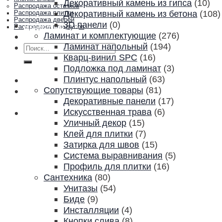
Декоративный камень из гипса
(10)
Распродажа остатков
Декоративный камень из бетона
(108)
Распродажа плитки
Распродажа дверей
3D панели
(0)
Акции и скидки
Распродажа плинтусов
Ламинат и комплектующие
(276)
Контакты
Ламинат напольный
(194)
Искать:
Кварц-винил SPC
(16)
Подложка под ламинат
(3)
Плинтус напольный
(63)
Сопутствующие товары
(81)
Декоративные панели
(17)
Искусственная трава
(6)
Уличный декор
(15)
Клей для плитки
(7)
Затирка для швов
(15)
Система выравнивания
(5)
Профиль для плитки
(16)
Сантехника
(80)
Унитазы
(54)
Биде
(9)
Инсталляции
(4)
Кнопки слива
(8)