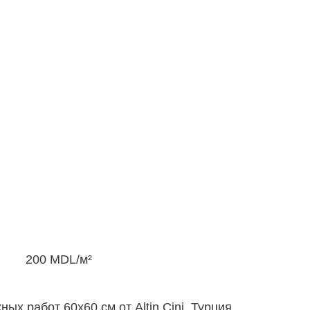
200
MDL
/м²
ых работ 60х60 см от Altin Cini, Турция