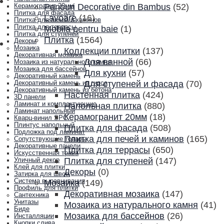
Panouri Decorative din Bambus
(52)
Керамогранит 20мм
Плитка для фасада
Lavoare
(16)
Плитка для печей и каминов
Плитка для террасы
Mobila pentru baie
(1)
Плитка для ступеней
Плитка
(1564)
Декоры
Мозаика
Коллекции плитки
(137)
Декоративная мозаика
Для ванной
(66)
Мозаика из натурального камня
Мозаика для бассейнов
Для кухни
(57)
Декоративный камень
Для ступеней и фасада
(70)
Декоративный камень из гипса
Декоративный камень из бетона
Настенная плитка
(424)
3D панели
Ламинат и комплектующие
Напольная плитка
(880)
Ламинат напольный
Керамогранит 20мм
(18)
Кварц-винил SPC
Плинтус напольный
Плитка для фасада
(508)
Подложка под ламинат
Плитка для печей и каминов
(165)
Сопутствующие товары
Декоративные панели
Плитка для террасы
(650)
Искусственная трава
Плитка для ступеней
(147)
Уличный декор
Клей для плитки
Декоры
(0)
Затирка для швов
Система выравнивания
Мозаика
(149)
Профиль для плитки
Декоративная мозаика
(147)
Сантехника
Унитазы
Мозаика из натурального камня
(41)
Биде
Мозаика для бассейнов
(26)
Инсталляции
Кнопки слива