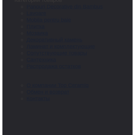
Panouri Decorative din Bambus
Lavoare
Mobila pentru baie
Плитка
Мозаика
Декоративный камень
Ламинат и комплектующие
Сопутствующие товары
Сантехника
Распродажа остатков
О компании Top Ceramiq
Обмен и возврат
Контакты