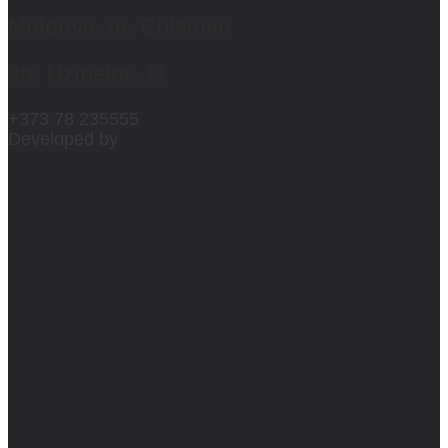
Moldova, or. Chișinău
str. Uzinelor, 11
+373 78 235555
Developed by