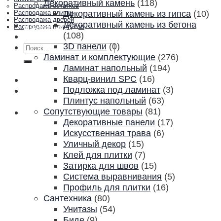
Декоративный камень
(118)
Распродажа остатков
Декоративный камень из гипса
(10)
Распродажа плитки
Распродажа дверей
Декоративный камень из бетона
Акции и скидки
Распродажа плинтусов
(108)
Контакты
3D панели
(0)
Искать:
Ламинат и комплектующие
(276)
Ламинат напольный
(194)
Кварц-винил SPC
(16)
Подложка под ламинат
(3)
Плинтус напольный
(63)
Сопутствующие товары
(81)
Декоративные панели
(17)
Искусственная трава
(6)
Уличный декор
(15)
Клей для плитки
(7)
Затирка для швов
(15)
Система выравнивания
(5)
Профиль для плитки
(16)
Сантехника
(80)
Унитазы
(54)
Биде
(9)