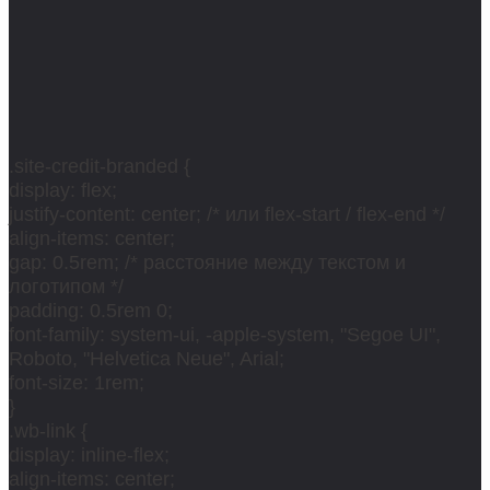
.site-credit-branded {
display: flex;
justify-content: center; /* или flex-start / flex-end */
align-items: center;
gap: 0.5rem; /* расстояние между текстом и
логотипом */
padding: 0.5rem 0;
font-family: system-ui, -apple-system, "Segoe UI",
Roboto, "Helvetica Neue", Arial;
font-size: 1rem;
}
.wb-link {
display: inline-flex;
align-items: center;