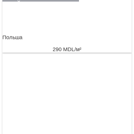
Польша
290
MDL
/м²