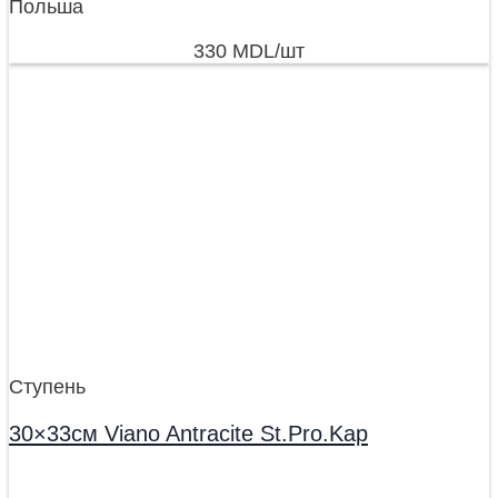
Польша
330
MDL
/шт
Ступень
30×33см Viano Antracite St.Pro.Kap