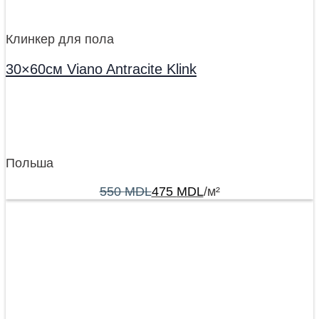
Клинкер для пола
30×60см Viano Antracite Klink
Польша
550
MDL
475
MDL
/м²