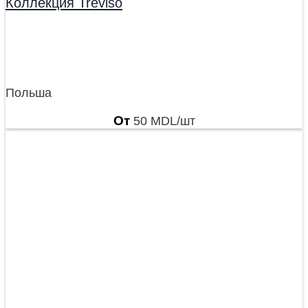
Коллекция Treviso
Польша
От
50
MDL
/шт