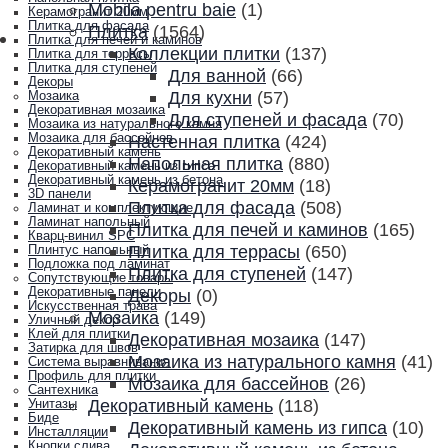
Mobila pentru baie
(1)
Керамогранит 20мм
Плитка для фасада
Плитка
(1564)
Плитка для печей и каминов
Коллекции плитки
(137)
Плитка для террасы
Плитка для ступеней
Для ванной
(66)
Декоры
Для кухни
(57)
Мозаика
Декоративная мозаика
Для ступеней и фасада
(70)
Мозаика из натурального камня
Мозаика для бассейнов
Настенная плитка
(424)
Декоративный камень
Напольная плитка
(880)
Декоративный камень из гипса
Декоративный камень из бетона
Керамогранит 20мм
(18)
3D панели
Плитка для фасада
(508)
Ламинат и комплектующие
Ламинат напольный
Плитка для печей и каминов
(165)
Кварц-винил SPC
Плитка для террасы
(650)
Плинтус напольный
Подложка под ламинат
Плитка для ступеней
(147)
Сопутствующие товары
Декоративные панели
Декоры
(0)
Искусственная трава
Мозаика
(149)
Уличный декор
Клей для плитки
Декоративная мозаика
(147)
Затирка для швов
Мозаика из натурального камня
(41)
Система выравнивания
Профиль для плитки
Мозаика для бассейнов
(26)
Сантехника
Декоративный камень
(118)
Унитазы
Биде
Декоративный камень из гипса
(10)
Инсталляции
Кнопки слива