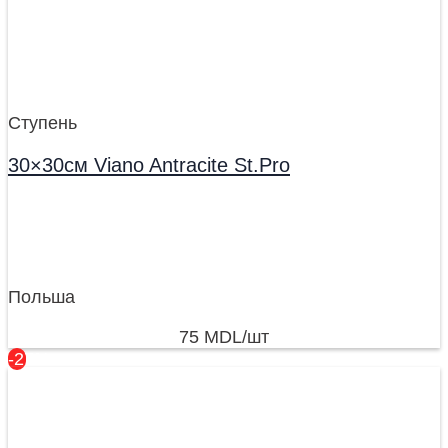
Ступень
30×30см Viano Antracite St.Pro
Польша
75
MDL
/шт
-27%