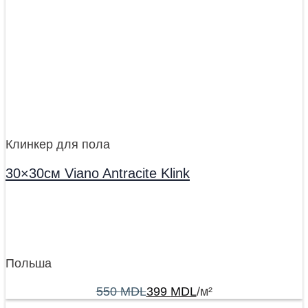
Клинкер для пола
30×30см Viano Antracite Klink
Польша
550
MDL
399
MDL
/м²