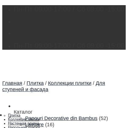
Skip
Пн-Пт 09:00-17:00 / Сб
09:00
-15:00
to
content
Пн-Пт 09:00-17:00 / Сб
09:00
-15:00
Главная
/
Плитка
/
Коллекции плитки
/
Для
ступеней и фасада
Каталог
Плитка
Каталог
Panouri Decorative din Bambus
(52)
Коллекции плитки
Настенная плитка
Lavoare
(16)
Напольная плитка