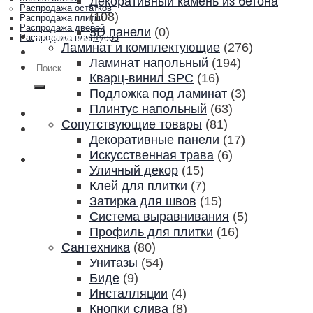
Декоративный камень из бетона
Распродажа остатков
(108)
Распродажа плитки
Распродажа дверей
3D панели
(0)
Акции и скидки
Распродажа плинтусов
Ламинат и комплектующие
(276)
Контакты
Ламинат напольный
(194)
Искать:
Кварц-винил SPC
(16)
Подложка под ламинат
(3)
Плинтус напольный
(63)
Сопутствующие товары
(81)
Декоративные панели
(17)
Искусственная трава
(6)
Уличный декор
(15)
Клей для плитки
(7)
Затирка для швов
(15)
Система выравнивания
(5)
Профиль для плитки
(16)
Сантехника
(80)
Унитазы
(54)
Биде
(9)
Инсталляции
(4)
Кнопки слива
(8)