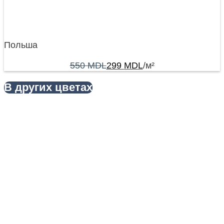
Польша
550
MDL
299
MDL
/м²
В других цветах