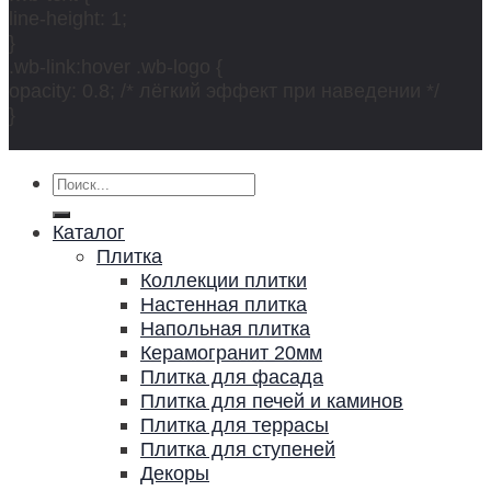
line-height: 1;
}
.wb-link:hover .wb-logo {
opacity: 0.8; /* лёгкий эффект при наведении */
}
Искать:
Каталог
Плитка
Коллекции плитки
Настенная плитка
Напольная плитка
Керамогранит 20мм
Плитка для фасада
Плитка для печей и каминов
Плитка для террасы
Плитка для ступеней
Декоры