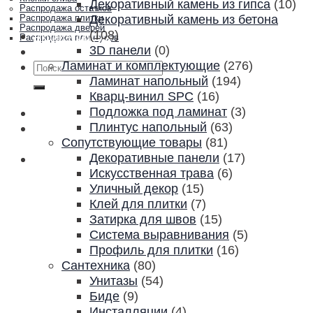
Декоративный камень из гипса
(10)
Распродажа остатков
Декоративный камень из бетона
Распродажа плитки
Распродажа дверей
(108)
Акции и скидки
Распродажа плинтусов
3D панели
(0)
Контакты
Ламинат и комплектующие
(276)
Искать:
Ламинат напольный
(194)
Кварц-винил SPC
(16)
Подложка под ламинат
(3)
Плинтус напольный
(63)
Сопутствующие товары
(81)
Декоративные панели
(17)
Искусственная трава
(6)
Уличный декор
(15)
Клей для плитки
(7)
Затирка для швов
(15)
Система выравнивания
(5)
Профиль для плитки
(16)
Сантехника
(80)
Унитазы
(54)
Биде
(9)
Инсталляции
(4)