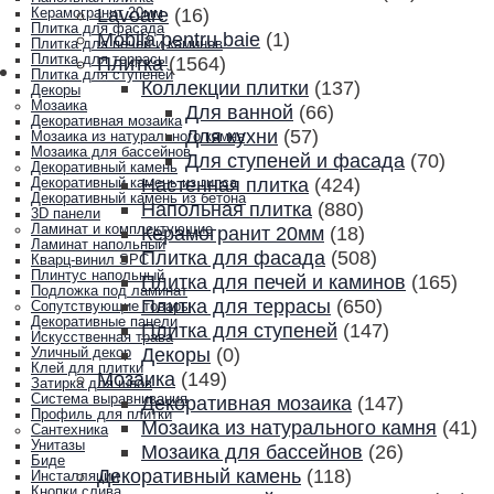
Lavoare
(16)
Керамогранит 20мм
Плитка для фасада
Mobila pentru baie
(1)
Плитка для печей и каминов
Плитка для террасы
Плитка
(1564)
Плитка для ступеней
Коллекции плитки
(137)
Декоры
Мозаика
Для ванной
(66)
Декоративная мозаика
Для кухни
(57)
Мозаика из натурального камня
Мозаика для бассейнов
Для ступеней и фасада
(70)
Декоративный камень
Настенная плитка
(424)
Декоративный камень из гипса
Декоративный камень из бетона
Напольная плитка
(880)
3D панели
Ламинат и комплектующие
Керамогранит 20мм
(18)
Ламинат напольный
Плитка для фасада
(508)
Кварц-винил SPC
Плинтус напольный
Плитка для печей и каминов
(165)
Подложка под ламинат
Плитка для террасы
(650)
Сопутствующие товары
Декоративные панели
Плитка для ступеней
(147)
Искусственная трава
Декоры
(0)
Уличный декор
Клей для плитки
Мозаика
(149)
Затирка для швов
Система выравнивания
Декоративная мозаика
(147)
Профиль для плитки
Мозаика из натурального камня
(41)
Сантехника
Унитазы
Мозаика для бассейнов
(26)
Биде
Декоративный камень
(118)
Инсталляции
Кнопки слива