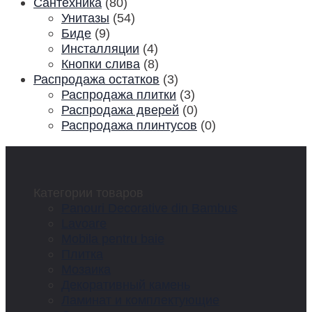
Сантехника
(80)
Унитазы
(54)
Биде
(9)
Инсталляции
(4)
Кнопки слива
(8)
Распродажа остатков
(3)
Распродажа плитки
(3)
Распродажа дверей
(0)
Распродажа плинтусов
(0)
Категории товаров
Panouri Decorative din Bambus
Lavoare
Mobila pentru baie
Плитка
Мозаика
Декоративный камень
Ламинат и комплектующие