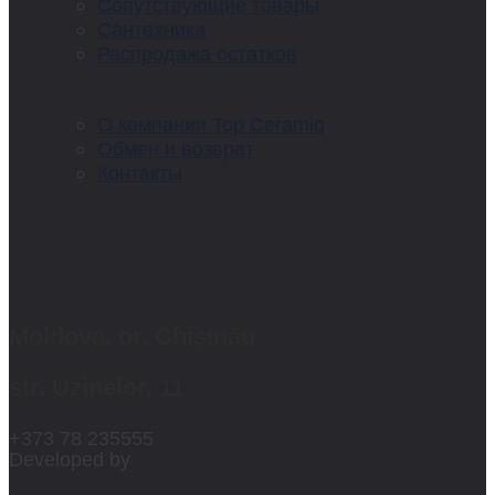
Сопутствующие товары
Сантехника
Распродажа остатков
О компании Top Ceramiq
Обмен и возврат
Контакты
Moldova, or. Chișinău
str. Uzinelor, 11
+373 78 235555
Developed by