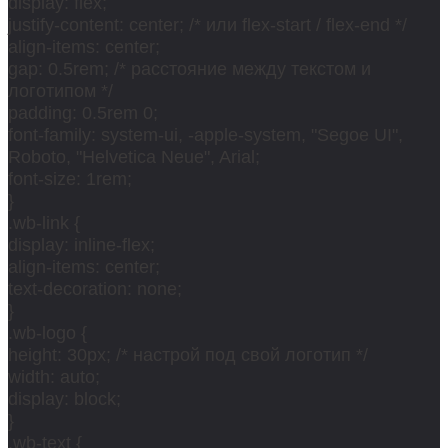
display: flex;
justify-content: center; /* или flex-start / flex-end */
align-items: center;
gap: 0.5rem; /* расстояние между текстом и
логотипом */
padding: 0.5rem 0;
font-family: system-ui, -apple-system, "Segoe UI",
Roboto, "Helvetica Neue", Arial;
font-size: 1rem;
}
.wb-link {
display: inline-flex;
align-items: center;
text-decoration: none;
}
.wb-logo {
height: 30px; /* настрой под свой логотип */
width: auto;
display: block;
}
.wb-text {