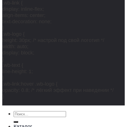
.wb-link {
display: inline-flex;
align-items: center;
text-decoration: none;
}
.wb-logo {
height: 30px; /* настрой под свой логотип */
width: auto;
display: block;
}
.wb-text {
line-height: 1;
}
.wb-link:hover .wb-logo {
opacity: 0.8; /* лёгкий эффект при наведении */
}
Искать:
Каталог