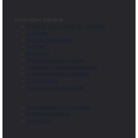
Категории товаров
Panouri Decorative din Bambus
Lavoare
Mobila pentru baie
Плитка
Мозаика
Декоративный камень
Ламинат и комплектующие
Сопутствующие товары
Сантехника
Распродажа остатков
О компании Top Ceramiq
Обмен и возврат
Контакты