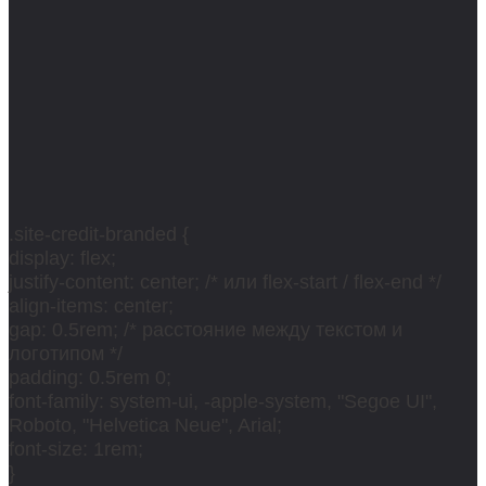
.site-credit-branded {
display: flex;
justify-content: center; /* или flex-start / flex-end */
align-items: center;
gap: 0.5rem; /* расстояние между текстом и
логотипом */
padding: 0.5rem 0;
font-family: system-ui, -apple-system, "Segoe UI",
Roboto, "Helvetica Neue", Arial;
font-size: 1rem;
}