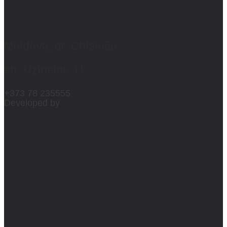
Moldova, or. Chișinău
str. Uzinelor, 11
+373 78 235555
Developed by