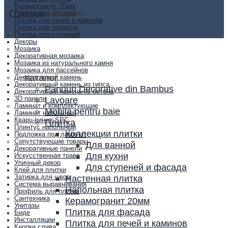
Керамогранит 20мм
Главная
/
Каталог
Плитка для фасада
Плитка для печей и каминов
Плитка для террасы
Плитка для ступеней
Декоры
Мозаика
Декоративная мозаика
Мозаика из натурального камня
Мозаика для бассейнов
Каталог
Декоративный камень
Декоративный камень из гипса
Panouri Decorative din Bambus
Декоративный камень из бетона
Lavoare
3D панели
Ламинат и комплектующие
Mobila pentru baie
Ламинат напольный
Кварц-винил SPC
Плитка
Плинтус напольный
Коллекции плитки
Подложка под ламинат
Сопутствующие товары
Для ванной
Декоративные панели
Для кухни
Искусственная трава
Уличный декор
Для ступеней и фасада
Клей для плитки
Настенная плитка
Затирка для швов
Система выравнивания
Напольная плитка
Профиль для плитки
Сантехника
Керамогранит 20мм
Унитазы
Плитка для фасада
Биде
Инсталляции
Плитка для печей и каминов
Кнопки слива