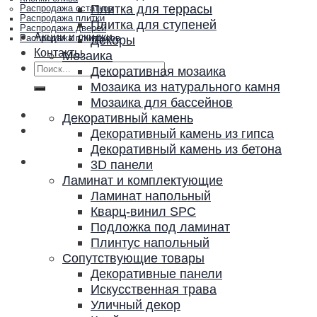
Плитка для террасы
Распродажа остатков
Распродажа плитки
Плитка для ступеней
Распродажа дверей
Акции и скидки
Декоры
Распродажа плинтусов
Контакты
Мозаика
Искать:
Декоративная мозаика
Мозаика из натурального камня
Мозаика для бассейнов
Декоративный камень
Декоративный камень из гипса
Декоративный камень из бетона
3D панели
Ламинат и комплектующие
Ламинат напольный
Кварц-винил SPC
Подложка под ламинат
Плинтус напольный
Сопутствующие товары
Декоративные панели
Искусственная трава
Уличный декор