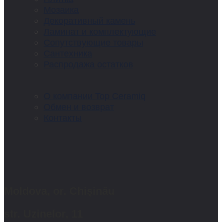
Мозаика
Декоративный камень
Ламинат и комплектующие
Сопутствующие товары
Сантехника
Распродажа остатков
О компании Top Ceramiq
Обмен и возврат
Контакты
Moldova, or. Chișinău
str. Uzinelor, 11