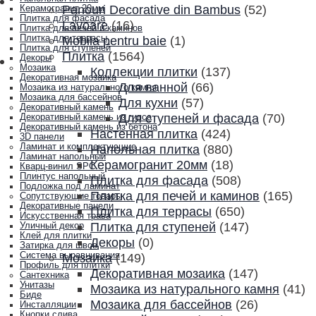
Panouri Decorative din Bambus
(52)
Керамогранит 20мм
Плитка для фасада
Lavoare
(16)
Плитка для печей и каминов
Плитка для террасы
Mobila pentru baie
(1)
Плитка для ступеней
Плитка
(1564)
Декоры
Мозаика
Коллекции плитки
(137)
Декоративная мозаика
Для ванной
(66)
Мозаика из натурального камня
Мозаика для бассейнов
Для кухни
(57)
Декоративный камень
Для ступеней и фасада
(70)
Декоративный камень из гипса
Декоративный камень из бетона
Настенная плитка
(424)
3D панели
Ламинат и комплектующие
Напольная плитка
(880)
Ламинат напольный
Керамогранит 20мм
(18)
Кварц-винил SPC
Плинтус напольный
Плитка для фасада
(508)
Подложка под ламинат
Плитка для печей и каминов
(165)
Сопутствующие товары
Декоративные панели
Плитка для террасы
(650)
Искусственная трава
Плитка для ступеней
(147)
Уличный декор
Клей для плитки
Декоры
(0)
Затирка для швов
Система выравнивания
Мозаика
(149)
Профиль для плитки
Декоративная мозаика
(147)
Сантехника
Унитазы
Мозаика из натурального камня
(41)
Биде
Мозаика для бассейнов
(26)
Инсталляции
Кнопки слива