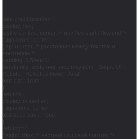
.site-credit-branded {
display: flex;
justify-content: center; /* или flex-start / flex-end */
align-items: center;
gap: 0.5rem; /* расстояние между текстом и
логотипом */
padding: 0.5rem 0;
font-family: system-ui, -apple-system, "Segoe UI",
Roboto, "Helvetica Neue", Arial;
font-size: 1rem;
}
.wb-link {
display: inline-flex;
align-items: center;
text-decoration: none;
}
.wb-logo {
height: 30px; /* настрой под свой логотип */