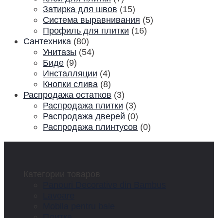
Затирка для швов
(15)
Система выравнивания
(5)
Профиль для плитки
(16)
Сантехника
(80)
Унитазы
(54)
Биде
(9)
Инсталляции
(4)
Кнопки слива
(8)
Распродажа остатков
(3)
Распродажа плитки
(3)
Распродажа дверей
(0)
Распродажа плинтусов
(0)
Категории товаров
Panouri Decorative din Bambus
Lavoare
Mobila pentru baie
Плитка