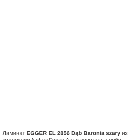
Ламинат
EGGER EL 2856 Dąb Baronia szary
из
коллекции NatureSense Aqua сочетает в себе