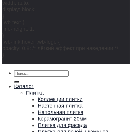
width: auto;
display: block;
}
.wb-text {
line-height: 1;
}
.wb-link:hover .wb-logo {
opacity: 0.8; /* лёгкий эффект при наведении */
}
Искать:
Каталог
Плитка
Коллекции плитки
Настенная плитка
Напольная плитка
Керамогранит 20мм
Плитка для фасада
Плитка для печей и каминов