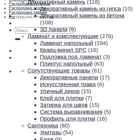
Декоративный камень
(118)
Распродажа остатков
Декоративный камень из гипса
(10)
Распродажа плитки
Распродажа дверей
Декоративный камень из бетона
Акции и скидки
Распродажа плинтусов
(108)
Контакты
3D панели
(0)
Искать:
Ламинат и комплектующие
(276)
Ламинат напольный
(194)
Кварц-винил SPC
(16)
Подложка под ламинат
(3)
Плинтус напольный
(63)
Сопутствующие товары
(81)
Декоративные панели
(17)
Искусственная трава
(6)
Уличный декор
(15)
Клей для плитки
(7)
Затирка для швов
(15)
Система выравнивания
(5)
Профиль для плитки
(16)
Сантехника
(80)
Унитазы
(54)
Биде
(9)