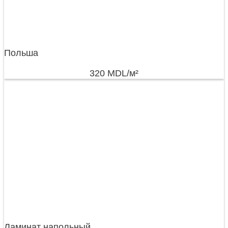
Польша
320
MDL
/м²
Ламинат напольный