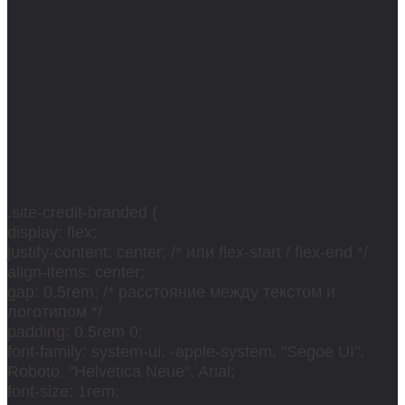
.site-credit-branded {
display: flex;
justify-content: center; /* или flex-start / flex-end */
align-items: center;
gap: 0.5rem; /* расстояние между текстом и
логотипом */
padding: 0.5rem 0;
font-family: system-ui, -apple-system, "Segoe UI",
Roboto, "Helvetica Neue", Arial;
font-size: 1rem;