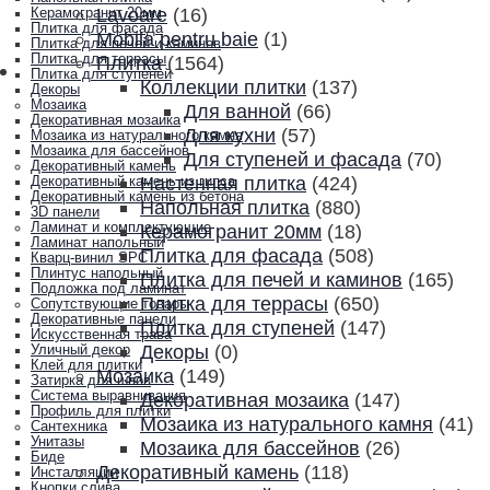
Lavoare
(16)
Керамогранит 20мм
Плитка для фасада
Mobila pentru baie
(1)
Плитка для печей и каминов
Плитка для террасы
Плитка
(1564)
Плитка для ступеней
Коллекции плитки
(137)
Декоры
Мозаика
Для ванной
(66)
Декоративная мозаика
Для кухни
(57)
Мозаика из натурального камня
Мозаика для бассейнов
Для ступеней и фасада
(70)
Декоративный камень
Настенная плитка
(424)
Декоративный камень из гипса
Декоративный камень из бетона
Напольная плитка
(880)
3D панели
Ламинат и комплектующие
Керамогранит 20мм
(18)
Ламинат напольный
Плитка для фасада
(508)
Кварц-винил SPC
Плинтус напольный
Плитка для печей и каминов
(165)
Подложка под ламинат
Плитка для террасы
(650)
Сопутствующие товары
Декоративные панели
Плитка для ступеней
(147)
Искусственная трава
Декоры
(0)
Уличный декор
Клей для плитки
Мозаика
(149)
Затирка для швов
Система выравнивания
Декоративная мозаика
(147)
Профиль для плитки
Мозаика из натурального камня
(41)
Сантехника
Унитазы
Мозаика для бассейнов
(26)
Биде
Декоративный камень
(118)
Инсталляции
Кнопки слива