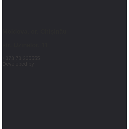
Moldova, or. Chișinău
str. Uzinelor, 11
+373 78 235555
Developed by