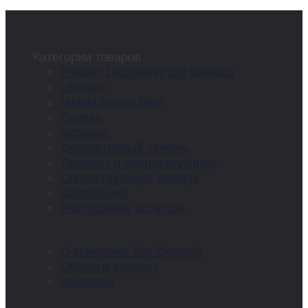
Категории товаров
Panouri Decorative din Bambus
Lavoare
Mobila pentru baie
Плитка
Мозаика
Декоративный камень
Ламинат и комплектующие
Сопутствующие товары
Сантехника
Распродажа остатков
О компании Top Ceramiq
Обмен и возврат
Контакты