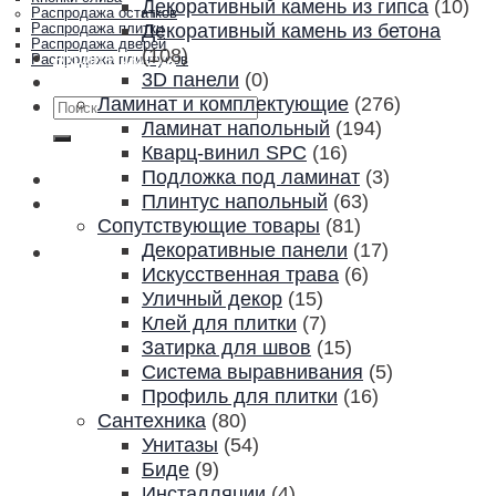
Декоративный камень из гипса
(10)
Распродажа остатков
Декоративный камень из бетона
Распродажа плитки
Распродажа дверей
(108)
Акции и скидки
Распродажа плинтусов
3D панели
(0)
Контакты
Ламинат и комплектующие
(276)
Искать:
Ламинат напольный
(194)
Кварц-винил SPC
(16)
Подложка под ламинат
(3)
Плинтус напольный
(63)
Сопутствующие товары
(81)
Декоративные панели
(17)
Искусственная трава
(6)
Уличный декор
(15)
Клей для плитки
(7)
Затирка для швов
(15)
Система выравнивания
(5)
Профиль для плитки
(16)
Сантехника
(80)
Унитазы
(54)
Биде
(9)
Инсталляции
(4)