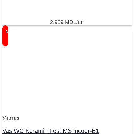
2.989
MDL
/шт
New
Унитаз
Vas WC Keramin Fest MS incoer-B1