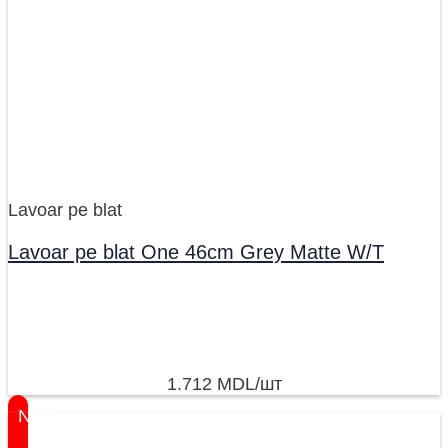
Lavoar pe blat
Lavoar pe blat One 46cm Grey Matte W/T
1.712
MDL
/шт
New