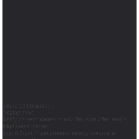
.site-credit-branded {
display: flex;
justify-content: center; /* или flex-start / flex-end */
align-items: center;
gap: 0.5rem; /* расстояние между текстом и