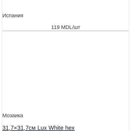
Испания
119
MDL
/шт
Мозаика
31,7×31,7см Lux White hex