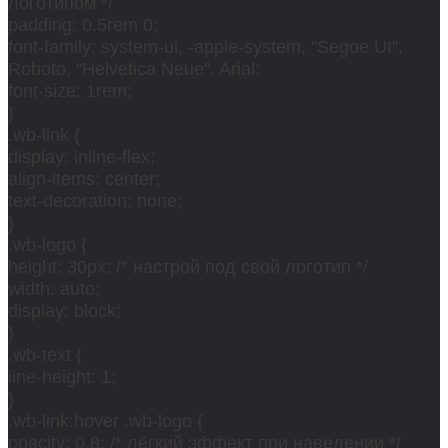
логотипом */
padding: 0.5rem 0;
font-family: system-ui, -apple-system, "Segoe UI",
Roboto, "Helvetica Neue", Arial;
font-size: 1rem;
}
.wb-link {
display: inline-flex;
align-items: center;
text-decoration: none;
}
.wb-logo {
height: 30px; /* настрой под свой логотип */
width: auto;
display: block;
}
.wb-text {
line-height: 1;
}
.wb-link:hover .wb-logo {
opacity: 0.8; /* лёгкий эффект при наведении */