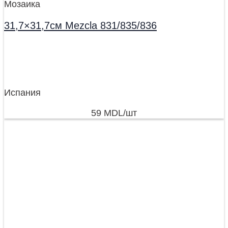
Мозаика
31,7×31,7см Mezcla 831/835/836
Испания
59
MDL
/шт