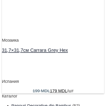
Мозаика
31,7×31,7см Carrara Grey Hex
Испания
199
MDL
179
MDL
/шт
Каталог
Panouri Decorative din Bambus
(52)