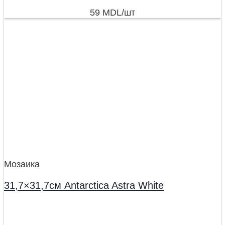
59
MDL
/шт
Мозаика
31,7×31,7см Antarctica Astra White