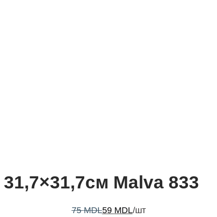
31,7×31,7см Malva 833
75
MDL
59
MDL
/шт