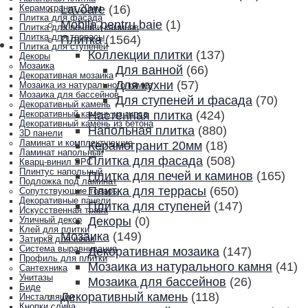
Lavoare
(16)
Керамогранит 20мм
Плитка для фасада
Mobila pentru baie
(1)
Плитка для печей и каминов
Плитка для террасы
Плитка
(1564)
Плитка для ступеней
Коллекции плитки
(137)
Декоры
Мозаика
Для ванной
(66)
Декоративная мозаика
Для кухни
(57)
Мозаика из натурального камня
Мозаика для бассейнов
Для ступеней и фасада
(70)
Декоративный камень
Настенная плитка
(424)
Декоративный камень из гипса
Декоративный камень из бетона
Напольная плитка
(880)
3D панели
Ламинат и комплектующие
Керамогранит 20мм
(18)
Ламинат напольный
Плитка для фасада
(508)
Кварц-винил SPC
Плинтус напольный
Плитка для печей и каминов
(165)
Подложка под ламинат
Плитка для террасы
(650)
Сопутствующие товары
Декоративные панели
Плитка для ступеней
(147)
Искусственная трава
Декоры
(0)
Уличный декор
Клей для плитки
Мозаика
(149)
Затирка для швов
Система выравнивания
Декоративная мозаика
(147)
Профиль для плитки
Мозаика из натурального камня
(41)
Сантехника
Унитазы
Мозаика для бассейнов
(26)
Биде
Декоративный камень
(118)
Инсталляции
Кнопки слива