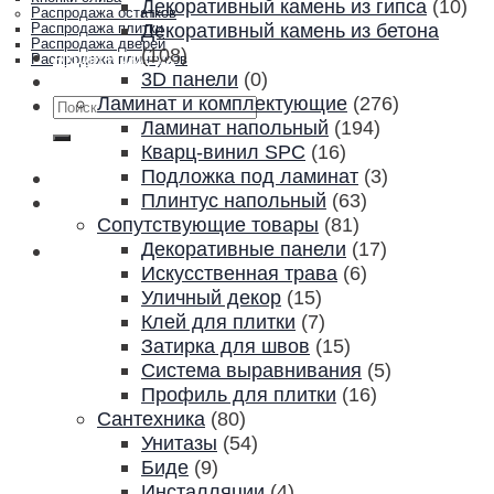
Декоративный камень из гипса
(10)
Распродажа остатков
Декоративный камень из бетона
Распродажа плитки
Распродажа дверей
(108)
Акции и скидки
Распродажа плинтусов
3D панели
(0)
Контакты
Ламинат и комплектующие
(276)
Искать:
Ламинат напольный
(194)
Кварц-винил SPC
(16)
Подложка под ламинат
(3)
Плинтус напольный
(63)
Сопутствующие товары
(81)
Декоративные панели
(17)
Искусственная трава
(6)
Уличный декор
(15)
Клей для плитки
(7)
Затирка для швов
(15)
Система выравнивания
(5)
Профиль для плитки
(16)
Сантехника
(80)
Унитазы
(54)
Биде
(9)
Инсталляции
(4)