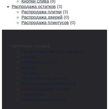
Кнопки слива
(8)
Распродажа остатков
(3)
Распродажа плитки
(3)
Распродажа дверей
(0)
Распродажа плинтусов
(0)
Категории товаров
Panouri Decorative din Bambus
Lavoare
Mobila pentru baie
Плитка
Мозаика
Декоративный камень
Ламинат и комплектующие
Сопутствующие товары
Сантехника
Распродажа остатков