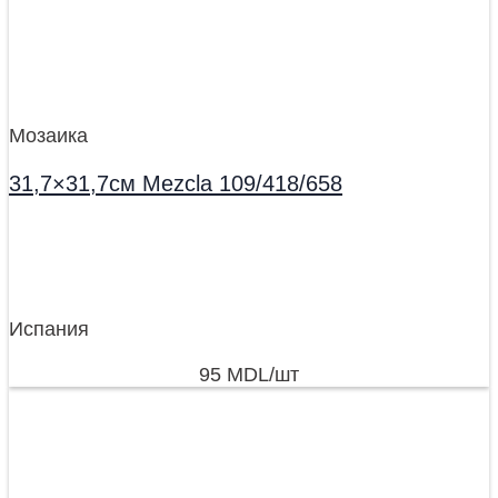
Мозаика
31,7×31,7см Mezcla 109/418/658
Испания
95
MDL
/шт