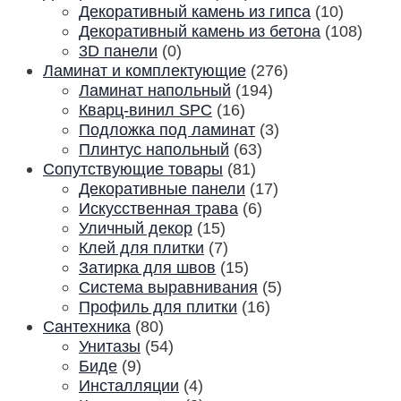
Декоративный камень из гипса
(10)
Декоративный камень из бетона
(108)
3D панели
(0)
Ламинат и комплектующие
(276)
Ламинат напольный
(194)
Кварц-винил SPC
(16)
Подложка под ламинат
(3)
Плинтус напольный
(63)
Сопутствующие товары
(81)
Декоративные панели
(17)
Искусственная трава
(6)
Уличный декор
(15)
Клей для плитки
(7)
Затирка для швов
(15)
Система выравнивания
(5)
Профиль для плитки
(16)
Сантехника
(80)
Унитазы
(54)
Биде
(9)
Инсталляции
(4)