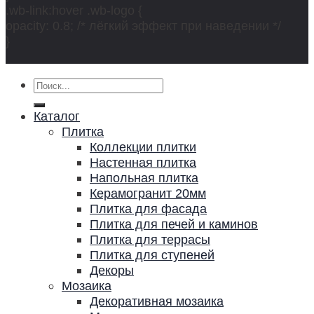
.wb-link:hover .wb-logo {
opacity: 0.8; /* лёгкий эффект при наведении */
}
Искать:
Каталог
Плитка
Коллекции плитки
Настенная плитка
Напольная плитка
Керамогранит 20мм
Плитка для фасада
Плитка для печей и каминов
Плитка для террасы
Плитка для ступеней
Декоры
Мозаика
Декоративная мозаика