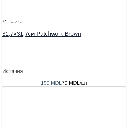
Мозаика
31,7×31,7см Patchwork Brown
Испания
199
MDL
79
MDL
/шт