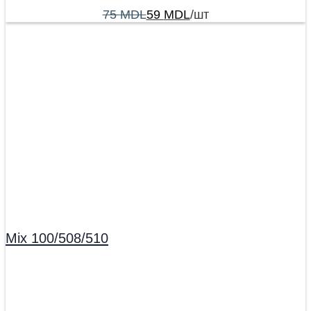
75
MDL
59
MDL
/шт
Mix 100/508/510