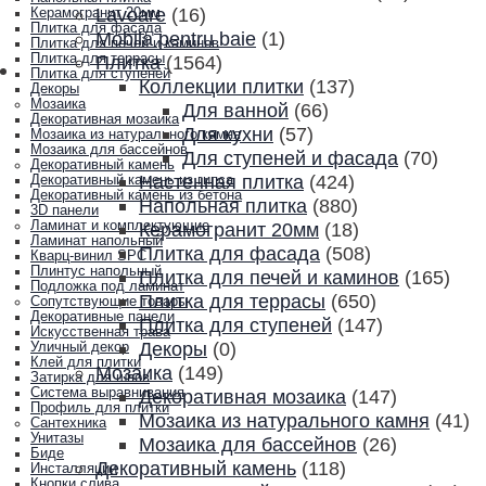
Lavoare
(16)
Керамогранит 20мм
Плитка для фасада
Mobila pentru baie
(1)
Плитка для печей и каминов
Плитка для террасы
Плитка
(1564)
Плитка для ступеней
Коллекции плитки
(137)
Декоры
Мозаика
Для ванной
(66)
Декоративная мозаика
Для кухни
(57)
Мозаика из натурального камня
Мозаика для бассейнов
Для ступеней и фасада
(70)
Декоративный камень
Настенная плитка
(424)
Декоративный камень из гипса
Декоративный камень из бетона
Напольная плитка
(880)
3D панели
Ламинат и комплектующие
Керамогранит 20мм
(18)
Ламинат напольный
Плитка для фасада
(508)
Кварц-винил SPC
Плинтус напольный
Плитка для печей и каминов
(165)
Подложка под ламинат
Плитка для террасы
(650)
Сопутствующие товары
Декоративные панели
Плитка для ступеней
(147)
Искусственная трава
Декоры
(0)
Уличный декор
Клей для плитки
Мозаика
(149)
Затирка для швов
Система выравнивания
Декоративная мозаика
(147)
Профиль для плитки
Мозаика из натурального камня
(41)
Сантехника
Унитазы
Мозаика для бассейнов
(26)
Биде
Декоративный камень
(118)
Инсталляции
Кнопки слива