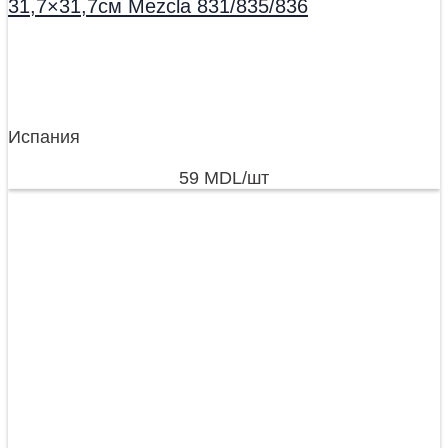
31,7×31,7см Mezcla 831/835/836
Испания
59
MDL
/шт