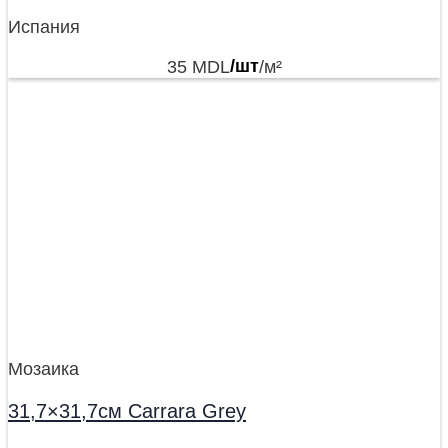
Испания
35
MDL
/шт
/м²
Мозаика
31,7×31,7см Carrara Grey