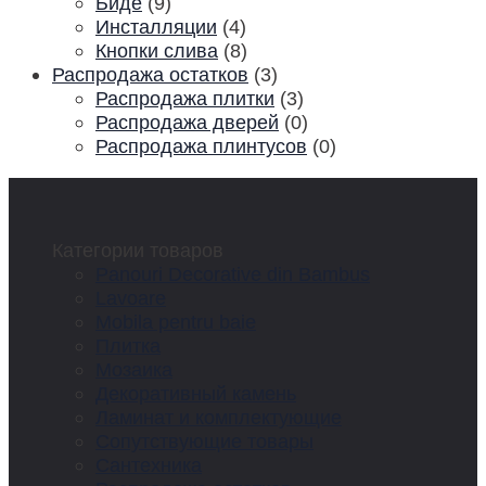
Биде
(9)
Инсталляции
(4)
Кнопки слива
(8)
Распродажа остатков
(3)
Распродажа плитки
(3)
Распродажа дверей
(0)
Распродажа плинтусов
(0)
Категории товаров
Panouri Decorative din Bambus
Lavoare
Mobila pentru baie
Плитка
Мозаика
Декоративный камень
Ламинат и комплектующие
Сопутствующие товары
Сантехника