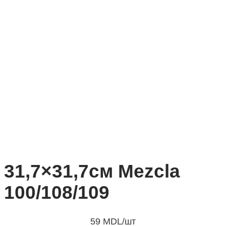
31,7×31,7см Mezcla
100/108/109
59
MDL
/шт