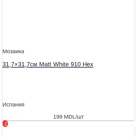
Мозаика
31,7×31,7см Matt White 910 Hex
Испания
199
MDL
/шт
-21%