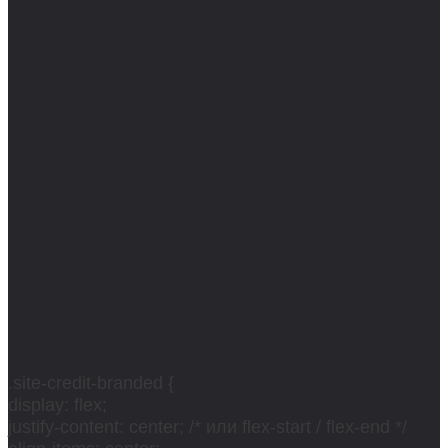
.site-credit-branded {
display: flex;
justify-content: center; /* или flex-start / flex-end */