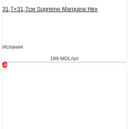
31,7×31,7см Supreme Marquina Hex
Испания
199
MDL
/шт
-60%