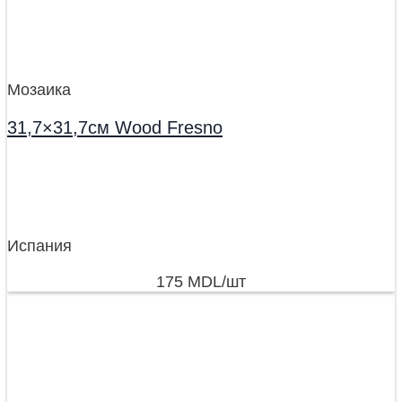
Мозаика
31,7×31,7см Wood Fresno
Испания
175
MDL
/шт