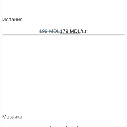
Испания
199
MDL
179
MDL
/шт
Мозаика