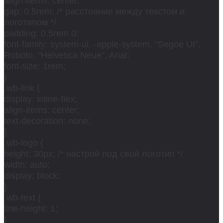
align-items: center;
gap: 0.5rem; /* расстояние между текстом и
логотипом */
padding: 0.5rem 0;
font-family: system-ui, -apple-system, "Segoe UI",
Roboto, "Helvetica Neue", Arial;
font-size: 1rem;
}
.wb-link {
display: inline-flex;
align-items: center;
text-decoration: none;
}
.wb-logo {
height: 30px; /* настрой под свой логотип */
width: auto;
display: block;
}
.wb-text {
line-height: 1;
}