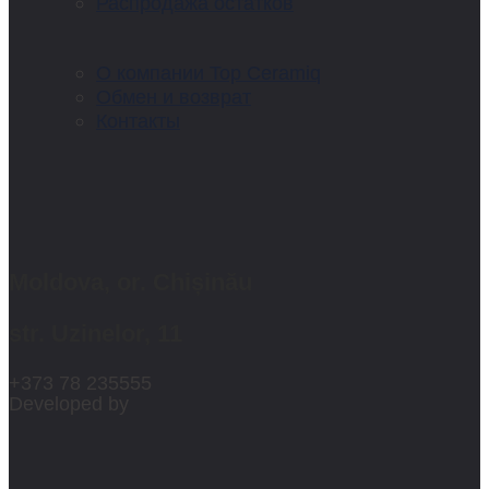
Распродажа остатков
О компании Top Ceramiq
Обмен и возврат
Контакты
Moldova, or. Chișinău
str. Uzinelor, 11
+373 78 235555
Developed by