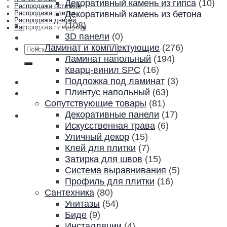
Декоративный камень из гипса
(10)
Распродажа остатков
Декоративный камень из бетона
Распродажа плитки
Распродажа дверей
(108)
Акции и скидки
Распродажа плинтусов
3D панели
(0)
Контакты
Ламинат и комплектующие
(276)
Искать:
Ламинат напольный
(194)
Кварц-винил SPC
(16)
Подложка под ламинат
(3)
Плинтус напольный
(63)
Сопутствующие товары
(81)
Декоративные панели
(17)
Искусственная трава
(6)
Уличный декор
(15)
Клей для плитки
(7)
Затирка для швов
(15)
Система выравнивания
(5)
Профиль для плитки
(16)
Сантехника
(80)
Унитазы
(54)
Биде
(9)
Инсталляции
(4)