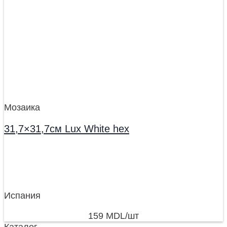
Мозаика
31,7×31,7см Lux White hex
Испания
159
MDL
/шт
Каталог