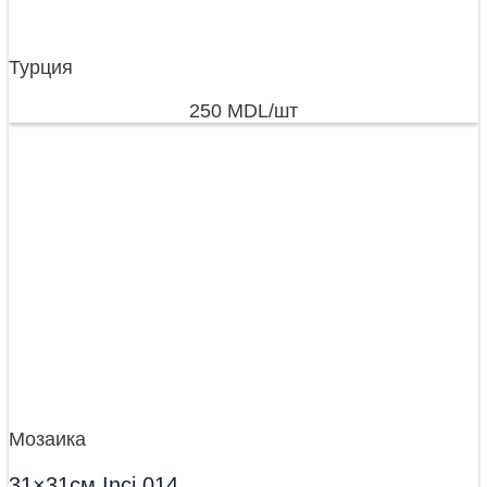
Турция
250
MDL
/шт
Мозаика
31×31см Inci 014