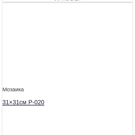
Мозаика
31×31см P-020