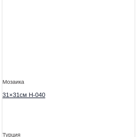
Мозаика
31×31см H-040
Турция