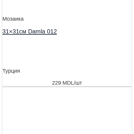
Мозаика
31×31см Damla 012
Турция
229
MDL
/шт