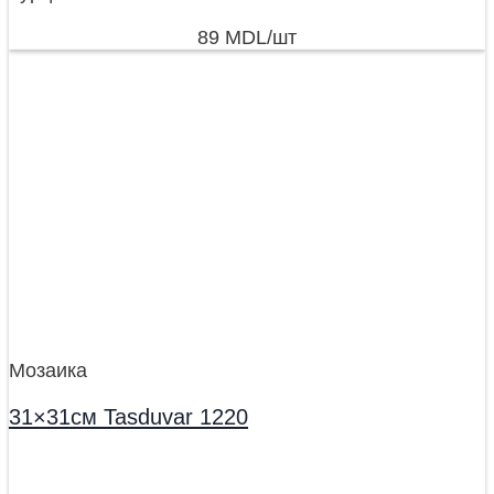
89
MDL
/шт
Мозаика
31×31см Tasduvar 1220