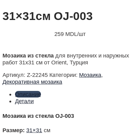
31×31см OJ-003
259
MDL
/шт
Мозаика из стекла
для внутренних и наружных
работ 31х31 см от Orient, Турция
Артикул:
Z-22245
Категории:
Мозаика
,
Декоративная мозаика
Описание
Детали
Мозаика из стекла OJ-003
Размер
:
31×31
см