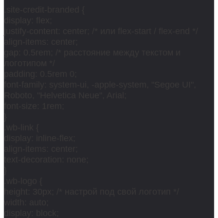
.site-credit-branded {
display: flex;
justify-content: center; /* или flex-start / flex-end */
align-items: center;
gap: 0.5rem; /* расстояние между текстом и
логотипом */
padding: 0.5rem 0;
font-family: system-ui, -apple-system, "Segoe UI",
Roboto, "Helvetica Neue", Arial;
font-size: 1rem;
}
.wb-link {
display: inline-flex;
align-items: center;
text-decoration: none;
}
.wb-logo {
height: 30px; /* настрой под свой логотип */
width: auto;
display: block;