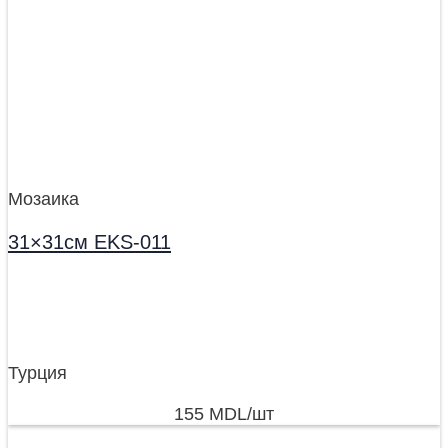
Мозаика
31×31см EKS-011
Турция
155
MDL
/шт