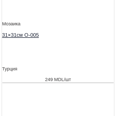
Мозаика
31×31см O-005
Турция
249
MDL
/шт