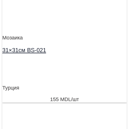
Мозаика
31×31см BS-021
Турция
155
MDL
/шт