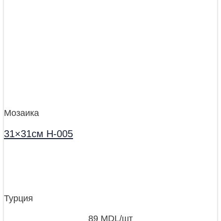
Мозаика
31×31см H-005
Турция
89
MDL
/шт