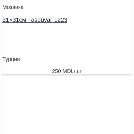
Мозаика
31×31см Tasduvar 1223
Турция
250
MDL
/шт