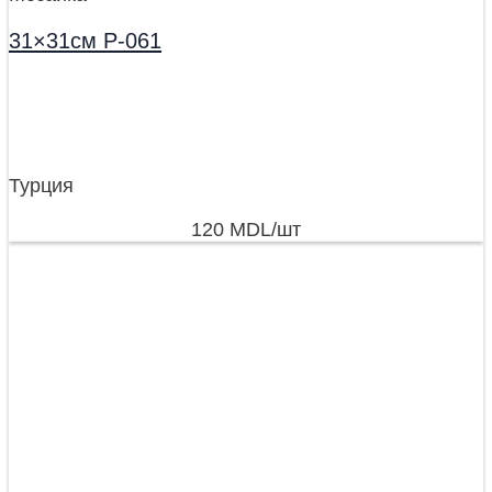
31×31см P-061
Турция
120
MDL
/шт