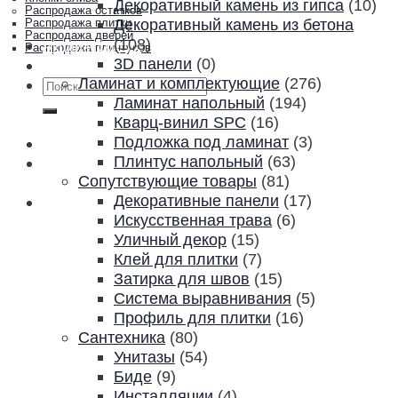
Декоративный камень из гипса
(10)
Распродажа остатков
Декоративный камень из бетона
Распродажа плитки
Распродажа дверей
(108)
Акции и скидки
Распродажа плинтусов
3D панели
(0)
Контакты
Ламинат и комплектующие
(276)
Искать:
Ламинат напольный
(194)
Кварц-винил SPC
(16)
Подложка под ламинат
(3)
Плинтус напольный
(63)
Сопутствующие товары
(81)
Декоративные панели
(17)
Искусственная трава
(6)
Уличный декор
(15)
Клей для плитки
(7)
Затирка для швов
(15)
Система выравнивания
(5)
Профиль для плитки
(16)
Сантехника
(80)
Унитазы
(54)
Биде
(9)
Инсталляции
(4)