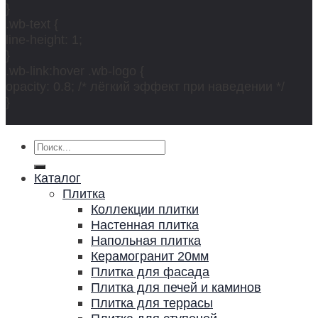
}
.wb-text {
line-height: 1;
}
.wb-link:hover .wb-logo {
opacity: 0.8; /* лёгкий эффект при наведении */
}
Искать:
Каталог
Плитка
Коллекции плитки
Настенная плитка
Напольная плитка
Керамогранит 20мм
Плитка для фасада
Плитка для печей и каминов
Плитка для террасы