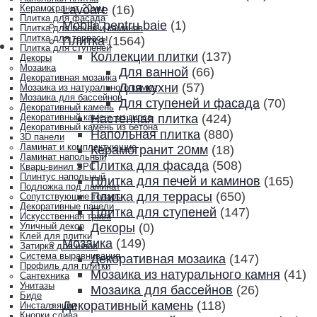
Lavoare
(16)
Керамогранит 20мм
Плитка для фасада
Mobila pentru baie
(1)
Плитка для печей и каминов
Плитка для террасы
Плитка
(1564)
Плитка для ступеней
Коллекции плитки
(137)
Декоры
Мозаика
Для ванной
(66)
Декоративная мозаика
Для кухни
(57)
Мозаика из натурального камня
Мозаика для бассейнов
Для ступеней и фасада
(70)
Декоративный камень
Настенная плитка
(424)
Декоративный камень из гипса
Декоративный камень из бетона
Напольная плитка
(880)
3D панели
Ламинат и комплектующие
Керамогранит 20мм
(18)
Ламинат напольный
Плитка для фасада
(508)
Кварц-винил SPC
Плинтус напольный
Плитка для печей и каминов
(165)
Подложка под ламинат
Плитка для террасы
(650)
Сопутствующие товары
Декоративные панели
Плитка для ступеней
(147)
Искусственная трава
Декоры
(0)
Уличный декор
Клей для плитки
Мозаика
(149)
Затирка для швов
Система выравнивания
Декоративная мозаика
(147)
Профиль для плитки
Мозаика из натурального камня
(41)
Сантехника
Унитазы
Мозаика для бассейнов
(26)
Биде
Декоративный камень
(118)
Инсталляции
Кнопки слива