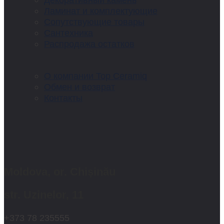
Ламинат и комплектующие
Сопутствующие товары
Сантехника
Распродажа остатков
О компании Top Ceramiq
Обмен и возврат
Контакты
Moldova, or. Chișinău
str. Uzinelor, 11
+373 78 235555