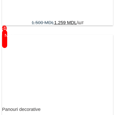
1.500
MDL
1.259
MDL
/шт
-17%
New
Panouri decorative