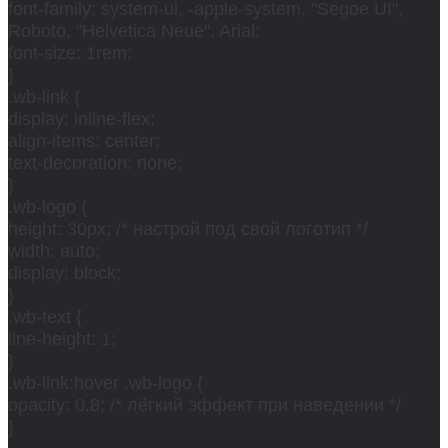
font-family: system-ui, -apple-system, "Segoe UI",
Roboto, "Helvetica Neue", Arial;
font-size: 1rem;
}
.wb-link {
display: inline-flex;
align-items: center;
text-decoration: none;
}
.wb-logo {
height: 30px; /* настрой под свой логотип */
width: auto;
display: block;
}
.wb-text {
line-height: 1;
}
.wb-link:hover .wb-logo {
opacity: 0.8; /* лёгкий эффект при наведении */
}