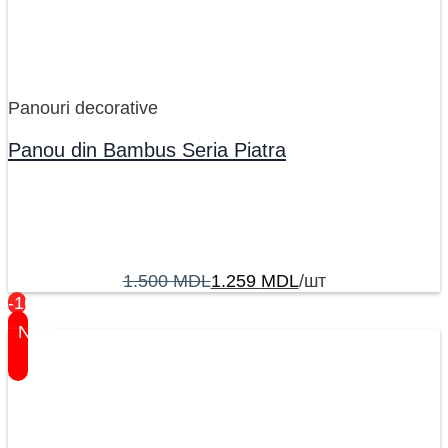
Panouri decorative
Panou din Bambus Seria Piatra
1.500
MDL
1.259
MDL
/шт
-16%
New