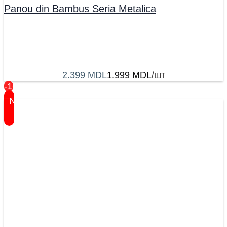
Panou din Bambus Seria Metalica
2.399
MDL
1.999
MDL
/шт
-16%
New