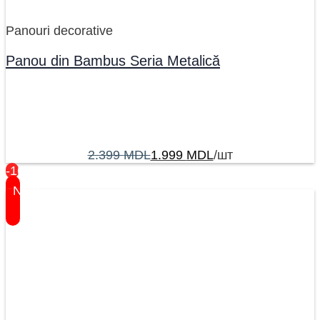
Panouri decorative
Panou din Bambus Seria Metalică
2.399
MDL
1.999
MDL
/шт
-16%
New