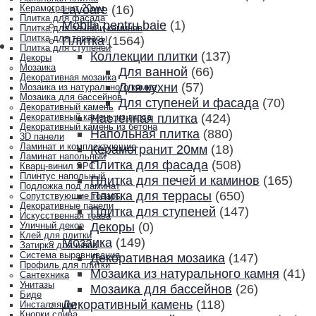
Lavoare
(16)
Керамогранит 20мм
Плитка для фасада
Mobila pentru baie
(1)
Плитка для печей и каминов
Плитка для террасы
Плитка
(1564)
Плитка для ступеней
Коллекции плитки
(137)
Декоры
Мозаика
Для ванной
(66)
Декоративная мозаика
Для кухни
(57)
Мозаика из натурального камня
Мозаика для бассейнов
Для ступеней и фасада
(70)
Декоративный камень
Настенная плитка
(424)
Декоративный камень из гипса
Декоративный камень из бетона
Напольная плитка
(880)
3D панели
Ламинат и комплектующие
Керамогранит 20мм
(18)
Ламинат напольный
Плитка для фасада
(508)
Кварц-винил SPC
Плинтус напольный
Плитка для печей и каминов
(165)
Подложка под ламинат
Плитка для террасы
(650)
Сопутствующие товары
Декоративные панели
Плитка для ступеней
(147)
Искусственная трава
Декоры
(0)
Уличный декор
Клей для плитки
Мозаика
(149)
Затирка для швов
Система выравнивания
Декоративная мозаика
(147)
Профиль для плитки
Мозаика из натурального камня
(41)
Сантехника
Унитазы
Мозаика для бассейнов
(26)
Биде
Декоративный камень
(118)
Инсталляции
Кнопки слива