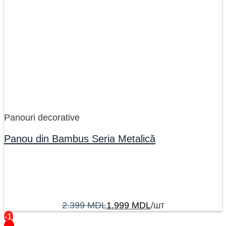
Panouri decorative
Panou din Bambus Seria Metalică
2.399
MDL
1.999
MDL
/шт
-17%