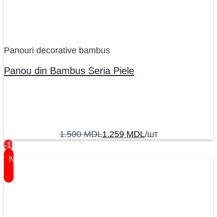
Panouri decorative bambus
Panou din Bambus Seria Piele
1.500
MDL
1.259
MDL
/шт
-16%
New