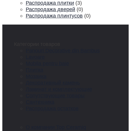
Распродажа плитки
(3)
Распродажа дверей
(0)
Распродажа плинтусов
(0)
Категории товаров
Panouri Decorative din Bambus
Lavoare
Mobila pentru baie
Плитка
Мозаика
Декоративный камень
Ламинат и комплектующие
Сопутствующие товары
Сантехника
Распродажа остатков
О компании Top Ceramiq