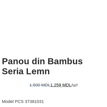
Panou din Bambus
Seria Lemn
1.500
MDL
1.259
MDL
/шт
Model PCS 37381031