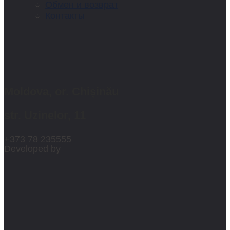
Обмен и возврат
Контакты
Moldova, or. Chișinău
str. Uzinelor, 11
+373 78 235555
Developed by