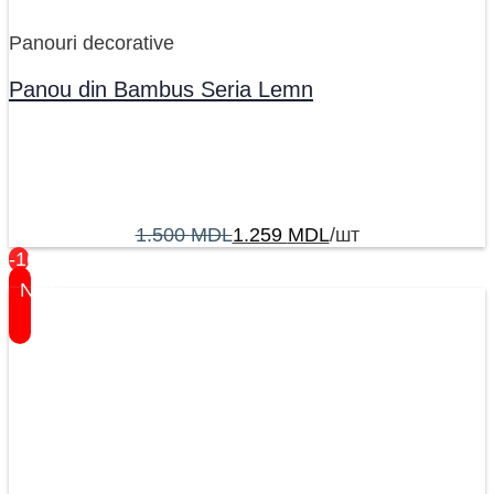
Panouri decorative
Panou din Bambus Seria Lemn
1.500
MDL
1.259
MDL
/шт
-16%
New