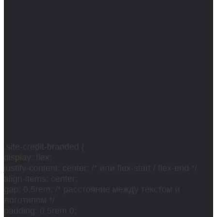
.site-credit-branded {
display: flex;
justify-content: center; /* или flex-start / flex-end */
align-items: center;
gap: 0.5rem; /* расстояние между текстом и
логотипом */
padding: 0.5rem 0;