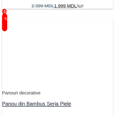
2.399
MDL
1.999
MDL
/шт
-16%
New
Panouri decorative
Panou din Bambus Seria Piele