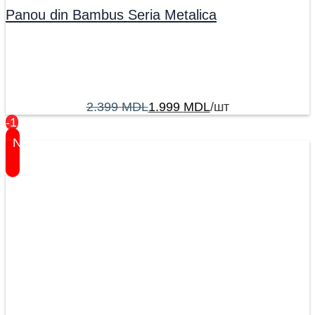
Panou din Bambus Seria Metalica
2.399
MDL
1.999
MDL
/шт
-17%
New