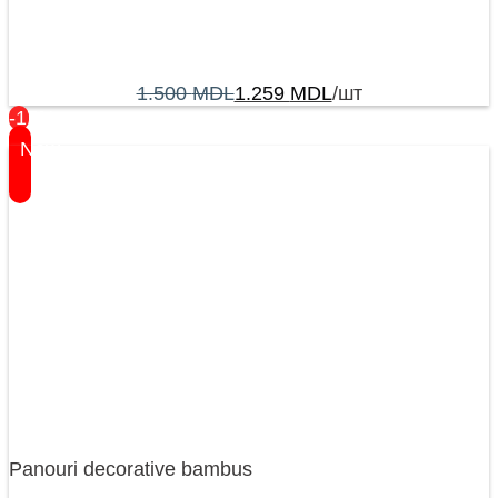
1.500
MDL
1.259
MDL
/шт
-17%
New
Panouri decorative bambus