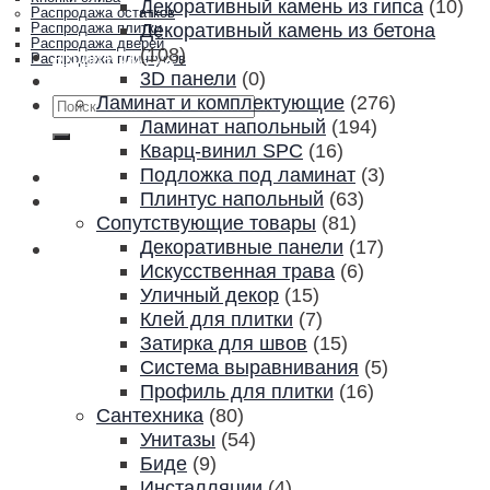
Декоративный камень из гипса
(10)
Распродажа остатков
Декоративный камень из бетона
Распродажа плитки
Распродажа дверей
(108)
Акции и скидки
Распродажа плинтусов
3D панели
(0)
Контакты
Ламинат и комплектующие
(276)
Искать:
Ламинат напольный
(194)
Кварц-винил SPC
(16)
Подложка под ламинат
(3)
Плинтус напольный
(63)
Сопутствующие товары
(81)
Декоративные панели
(17)
Искусственная трава
(6)
Уличный декор
(15)
Клей для плитки
(7)
Затирка для швов
(15)
Система выравнивания
(5)
Профиль для плитки
(16)
Сантехника
(80)
Унитазы
(54)
Биде
(9)
Инсталляции
(4)