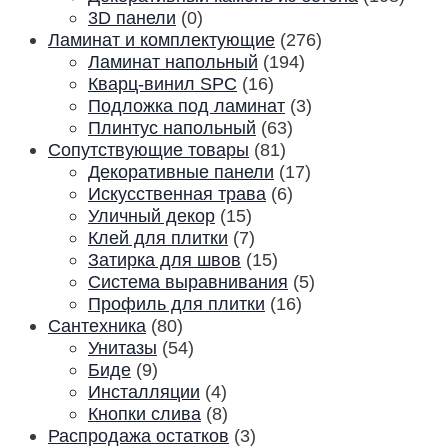
3D панели
(0)
Ламинат и комплектующие
(276)
Ламинат напольный
(194)
Кварц-винил SPC
(16)
Подложка под ламинат
(3)
Плинтус напольный
(63)
Сопутствующие товары
(81)
Декоративные панели
(17)
Искусственная трава
(6)
Уличный декор
(15)
Клей для плитки
(7)
Затирка для швов
(15)
Система выравнивания
(5)
Профиль для плитки
(16)
Сантехника
(80)
Унитазы
(54)
Биде
(9)
Инсталляции
(4)
Кнопки слива
(8)
Распродажа остатков
(3)