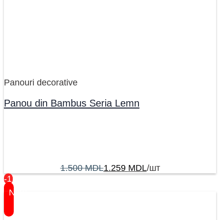
Panouri decorative
Panou din Bambus Seria Lemn
1.500
MDL
1.259
MDL
/шт
-17%
New