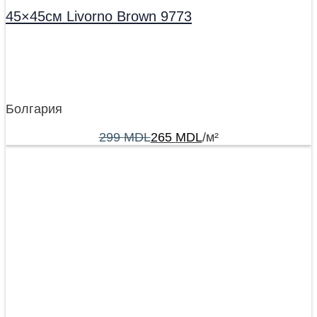
45×45см Livorno Brown 9773
Болгария
299
MDL
265
MDL
/м²