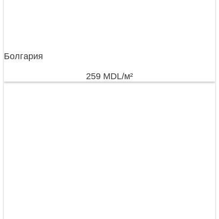
Болгария
259
MDL
/м²