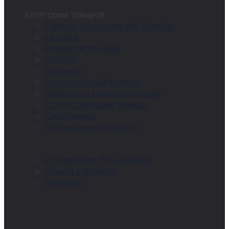
Категории товаров
Panouri Decorative din Bambus
Lavoare
Mobila pentru baie
Плитка
Мозаика
Декоративный камень
Ламинат и комплектующие
Сопутствующие товары
Сантехника
Распродажа остатков
О компании Top Ceramiq
Обмен и возврат
Контакты