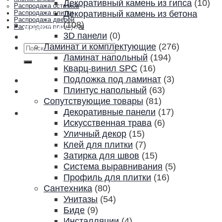
Декоративный камень из гипса
(10)
Распродажа остатков
Декоративный камень из бетона
Распродажа плитки
Распродажа дверей
(108)
Акции и скидки
Распродажа плинтусов
3D панели
(0)
Контакты
Ламинат и комплектующие
(276)
Искать:
Ламинат напольный
(194)
Кварц-винил SPC
(16)
Подложка под ламинат
(3)
Плинтус напольный
(63)
Сопутствующие товары
(81)
Декоративные панели
(17)
Искусственная трава
(6)
Уличный декор
(15)
Клей для плитки
(7)
Затирка для швов
(15)
Система выравнивания
(5)
Профиль для плитки
(16)
Сантехника
(80)
Унитазы
(54)
Биде
(9)
Инсталляции
(4)