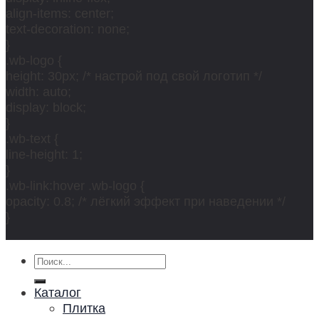
align-items: center;
text-decoration: none;
}
.wb-logo {
height: 30px; /* настрой под свой логотип */
width: auto;
display: block;
}
.wb-text {
line-height: 1;
}
.wb-link:hover .wb-logo {
opacity: 0.8; /* лёгкий эффект при наведении */
}
Искать:
Каталог
Плитка