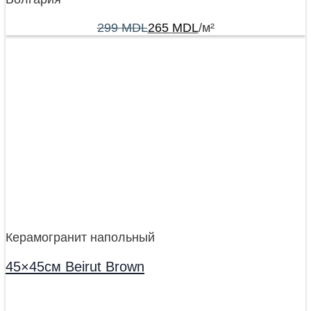
299
MDL
265
MDL
/м²
Керамогранит напольный
45×45см Beirut Brown