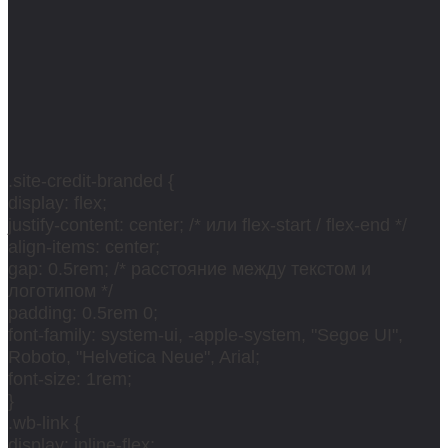
.site-credit-branded {
display: flex;
justify-content: center; /* или flex-start / flex-end */
align-items: center;
gap: 0.5rem; /* расстояние между текстом и
логотипом */
padding: 0.5rem 0;
font-family: system-ui, -apple-system, "Segoe UI",
Roboto, "Helvetica Neue", Arial;
font-size: 1rem;
}
.wb-link {
display: inline-flex;