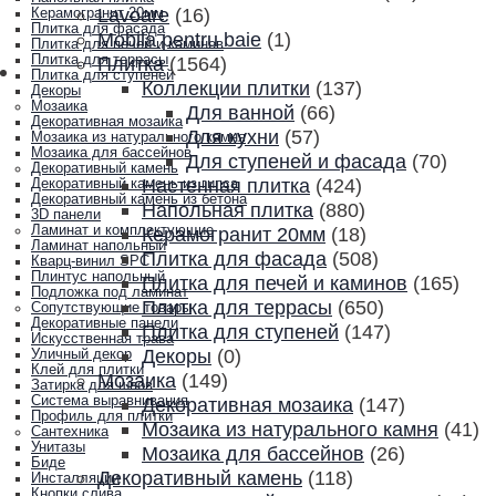
Lavoare
(16)
Керамогранит 20мм
Плитка для фасада
Mobila pentru baie
(1)
Плитка для печей и каминов
Плитка для террасы
Плитка
(1564)
Плитка для ступеней
Коллекции плитки
(137)
Декоры
Мозаика
Для ванной
(66)
Декоративная мозаика
Для кухни
(57)
Мозаика из натурального камня
Мозаика для бассейнов
Для ступеней и фасада
(70)
Декоративный камень
Настенная плитка
(424)
Декоративный камень из гипса
Декоративный камень из бетона
Напольная плитка
(880)
3D панели
Ламинат и комплектующие
Керамогранит 20мм
(18)
Ламинат напольный
Плитка для фасада
(508)
Кварц-винил SPC
Плинтус напольный
Плитка для печей и каминов
(165)
Подложка под ламинат
Плитка для террасы
(650)
Сопутствующие товары
Декоративные панели
Плитка для ступеней
(147)
Искусственная трава
Декоры
(0)
Уличный декор
Клей для плитки
Мозаика
(149)
Затирка для швов
Система выравнивания
Декоративная мозаика
(147)
Профиль для плитки
Мозаика из натурального камня
(41)
Сантехника
Унитазы
Мозаика для бассейнов
(26)
Биде
Декоративный камень
(118)
Инсталляции
Кнопки слива