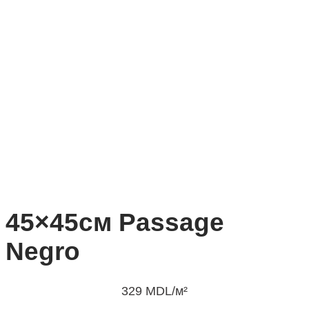
45×45см Passage
Negro
329
MDL
/м²