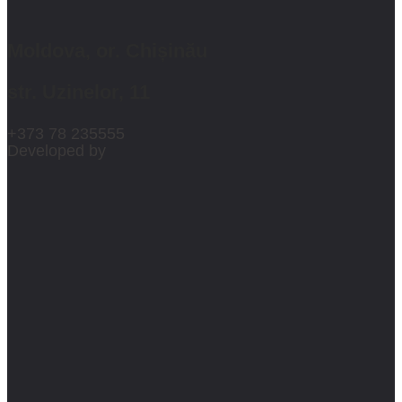
Moldova, or. Chișinău
str. Uzinelor, 11
+373 78 235555
Developed by