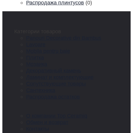
Распродажа плинтусов
(0)
Категории товаров
Panouri Decorative din Bambus
Lavoare
Mobila pentru baie
Плитка
Мозаика
Декоративный камень
Ламинат и комплектующие
Сопутствующие товары
Сантехника
Распродажа остатков
О компании Top Ceramiq
Обмен и возврат
Контакты