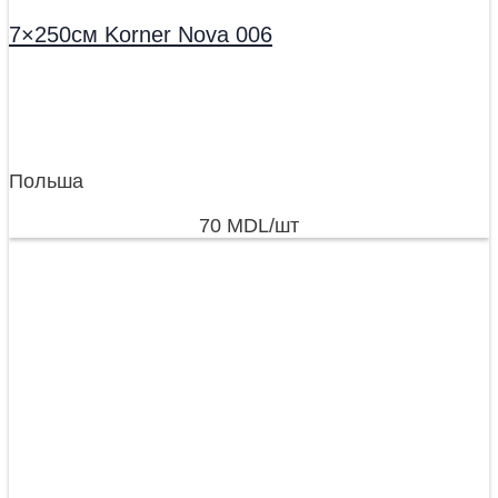
7×250см Korner Nova 006
Польша
70
MDL
/шт