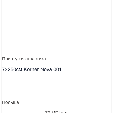
Плинтус из пластика
7×250см Korner Nova 001
Польша
70
MDL
/шт