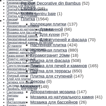
Panouri Decorative din Bambus
(52)
Керамогранит 20мм
Плитка для фасада
Lavoare
(16)
Плитка для печей и каминов
Плитка для террасы
Mobila pentru baie
(1)
Плитка для ступеней
Плитка
(1564)
Декоры
Мозаика
Коллекции плитки
(137)
Декоративная мозаика
Для ванной
(66)
Мозаика из натурального камня
Мозаика для бассейнов
Для кухни
(57)
Декоративный камень
Для ступеней и фасада
(70)
Декоративный камень из гипса
Декоративный камень из бетона
Настенная плитка
(424)
3D панели
Ламинат и комплектующие
Напольная плитка
(880)
Ламинат напольный
Керамогранит 20мм
(18)
Кварц-винил SPC
Плинтус напольный
Плитка для фасада
(508)
Подложка под ламинат
Плитка для печей и каминов
(165)
Сопутствующие товары
Декоративные панели
Плитка для террасы
(650)
Искусственная трава
Плитка для ступеней
(147)
Уличный декор
Клей для плитки
Декоры
(0)
Затирка для швов
Система выравнивания
Мозаика
(149)
Профиль для плитки
Декоративная мозаика
(147)
Сантехника
Унитазы
Мозаика из натурального камня
(41)
Биде
Мозаика для бассейнов
(26)
Инсталляции
Кнопки слива