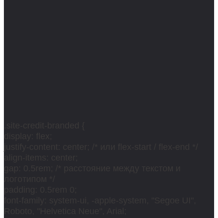
.site-credit-branded {
display: flex;
justify-content: center; /* или flex-start / flex-end */
align-items: center;
gap: 0.5rem; /* расстояние между текстом и
логотипом */
padding: 0.5rem 0;
font-family: system-ui, -apple-system, "Segoe UI",
Roboto, "Helvetica Neue", Arial;