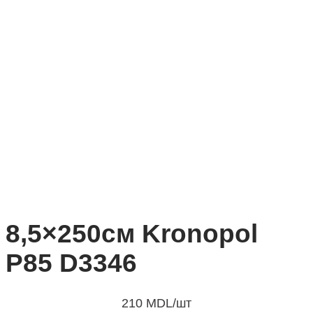
8,5×250см Kronopol
P85 D3346
210
MDL
/шт