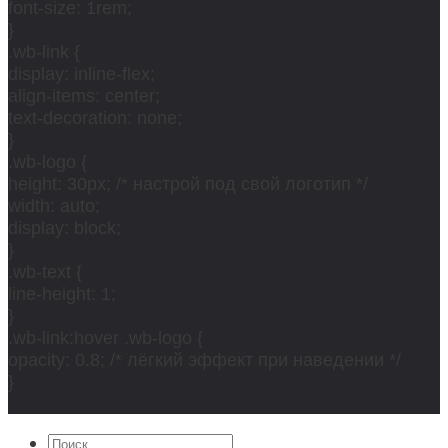
font-size: 1rem;
}
.wb-link {
display: inline-flex;
align-items: center;
text-decoration: none;
}
.wb-logo {
height: 30px; /* настрой под свой логотип */
width: auto;
display: block;
}
.wb-text {
line-height: 1;
}
.wb-link:hover .wb-logo {
opacity: 0.8; /* лёгкий эффект при наведении */
}
Искать: