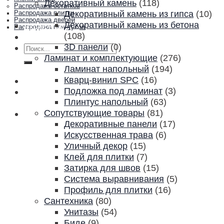
Декоративный камень
(118)
Распродажа остатков
Декоративный камень из гипса
(10)
Распродажа плитки
Распродажа дверей
Декоративный камень из бетона
Акции и скидки
Распродажа плинтусов
(108)
Контакты
3D панели
(0)
Искать:
Ламинат и комплектующие
(276)
Ламинат напольный
(194)
Кварц-винил SPC
(16)
Подложка под ламинат
(3)
Плинтус напольный
(63)
Сопутствующие товары
(81)
Декоративные панели
(17)
Искусственная трава
(6)
Уличный декор
(15)
Клей для плитки
(7)
Затирка для швов
(15)
Система выравнивания
(5)
Профиль для плитки
(16)
Сантехника
(80)
Унитазы
(54)
Биде
(9)