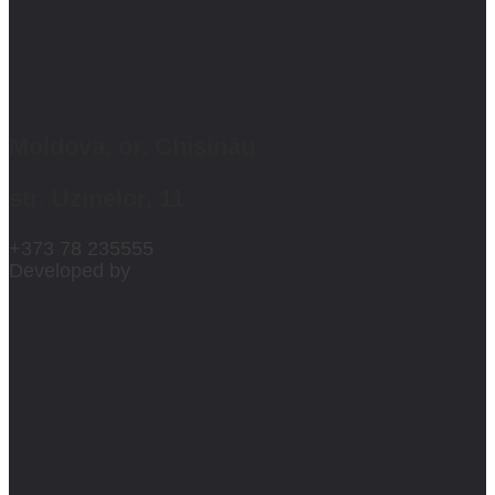
Moldova, or. Chișinău
str. Uzinelor, 11
+373 78 235555
Developed by