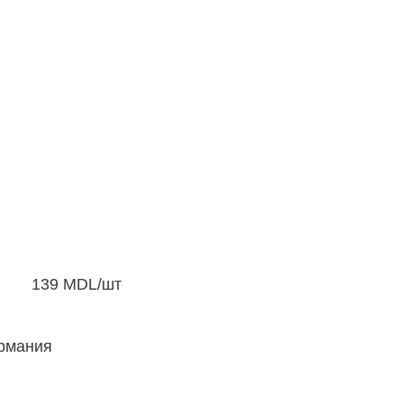
139
MDL
/шт
ермания