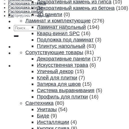
Декоративный камень из гипса
(10)
Распродажа остатков
Декоративный камень из бетона
(108)
Распродажа плитки
Распродажа дверей
3D панели
(0)
Акции и скидки
Распродажа плинтусов
Ламинат и комплектующие
(276)
Контакты
Ламинат напольный
(194)
Искать:
Кварц-винил SPC
(16)
Подложка под ламинат
(3)
Плинтус напольный
(63)
Сопутствующие товары
(81)
Декоративные панели
(17)
Искусственная трава
(6)
Уличный декор
(15)
Клей для плитки
(7)
Затирка для швов
(15)
Система выравнивания
(5)
Профиль для плитки
(16)
Сантехника
(80)
Унитазы
(54)
Биде
(9)
Инсталляции
(4)
Кнопки слива
(8)