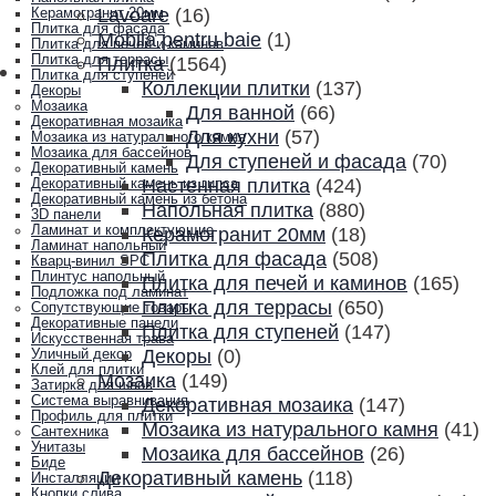
Lavoare
(16)
Керамогранит 20мм
Плитка для фасада
Mobila pentru baie
(1)
Плитка для печей и каминов
Плитка для террасы
Плитка
(1564)
Плитка для ступеней
Коллекции плитки
(137)
Декоры
Мозаика
Для ванной
(66)
Декоративная мозаика
Для кухни
(57)
Мозаика из натурального камня
Мозаика для бассейнов
Для ступеней и фасада
(70)
Декоративный камень
Настенная плитка
(424)
Декоративный камень из гипса
Декоративный камень из бетона
Напольная плитка
(880)
3D панели
Ламинат и комплектующие
Керамогранит 20мм
(18)
Ламинат напольный
Плитка для фасада
(508)
Кварц-винил SPC
Плинтус напольный
Плитка для печей и каминов
(165)
Подложка под ламинат
Плитка для террасы
(650)
Сопутствующие товары
Декоративные панели
Плитка для ступеней
(147)
Искусственная трава
Декоры
(0)
Уличный декор
Клей для плитки
Мозаика
(149)
Затирка для швов
Система выравнивания
Декоративная мозаика
(147)
Профиль для плитки
Мозаика из натурального камня
(41)
Сантехника
Унитазы
Мозаика для бассейнов
(26)
Биде
Декоративный камень
(118)
Инсталляции
Кнопки слива