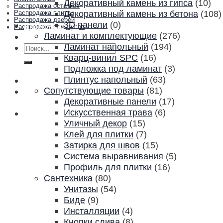
Декоративный камень из гипса
(10)
Распродажа остатков
Декоративный камень из бетона
(108)
Распродажа плитки
Распродажа дверей
3D панели
(0)
Акции и скидки
Распродажа плинтусов
Ламинат и комплектующие
(276)
Контакты
Ламинат напольный
(194)
Искать:
Кварц-винил SPC
(16)
Подложка под ламинат
(3)
Плинтус напольный
(63)
Сопутствующие товары
(81)
Декоративные панели
(17)
Искусственная трава
(6)
Уличный декор
(15)
Клей для плитки
(7)
Затирка для швов
(15)
Система выравнивания
(5)
Профиль для плитки
(16)
Сантехника
(80)
Унитазы
(54)
Биде
(9)
Инсталляции
(4)
Кнопки слива
(8)