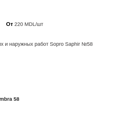
От
220
MDL
/шт
х и наружных работ Sopro Saphir №58
mbra 58