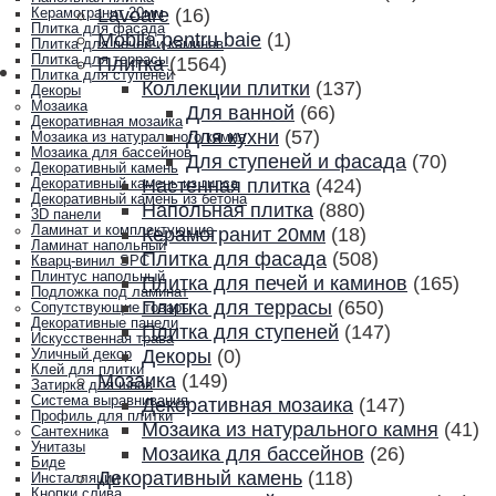
Lavoare
(16)
Керамогранит 20мм
Плитка для фасада
Mobila pentru baie
(1)
Плитка для печей и каминов
Плитка для террасы
Плитка
(1564)
Плитка для ступеней
Коллекции плитки
(137)
Декоры
Мозаика
Для ванной
(66)
Декоративная мозаика
Для кухни
(57)
Мозаика из натурального камня
Мозаика для бассейнов
Для ступеней и фасада
(70)
Декоративный камень
Настенная плитка
(424)
Декоративный камень из гипса
Декоративный камень из бетона
Напольная плитка
(880)
3D панели
Ламинат и комплектующие
Керамогранит 20мм
(18)
Ламинат напольный
Плитка для фасада
(508)
Кварц-винил SPC
Плинтус напольный
Плитка для печей и каминов
(165)
Подложка под ламинат
Плитка для террасы
(650)
Сопутствующие товары
Декоративные панели
Плитка для ступеней
(147)
Искусственная трава
Декоры
(0)
Уличный декор
Клей для плитки
Мозаика
(149)
Затирка для швов
Система выравнивания
Декоративная мозаика
(147)
Профиль для плитки
Мозаика из натурального камня
(41)
Сантехника
Унитазы
Мозаика для бассейнов
(26)
Биде
Декоративный камень
(118)
Инсталляции
Кнопки слива