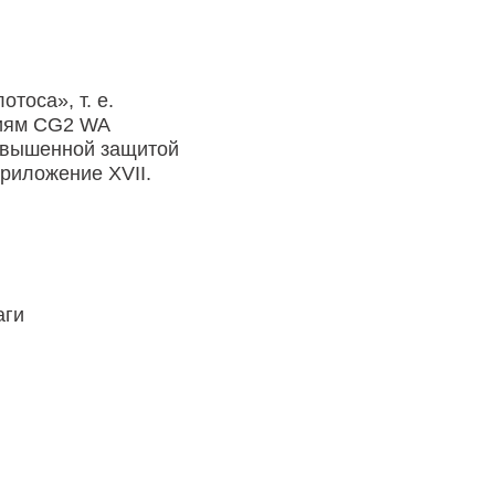
тоса», т. е.
ниям CG2 WA
повышенной защитой
риложение XVII.
аги