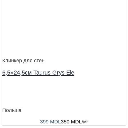
Клинкер для стен
6,5×24,5см Taurus Grys Ele
Польша
399
MDL
350
MDL
/м²