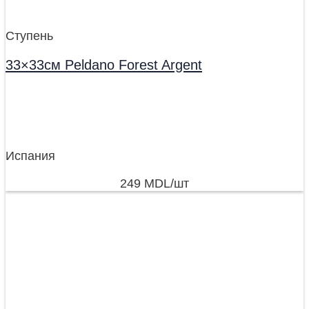
Ступень
33×33см Peldano Forest Argent
Испания
249
MDL
/шт