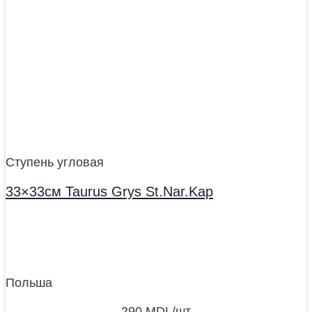
Ступень угловая
33×33см Taurus Grys St.Nar.Kap
Польша
290
MDL
/шт