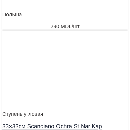
Польша
290
MDL
/шт
Ступень угловая
33×33см Scandiano Ochra St.Nar.Kap