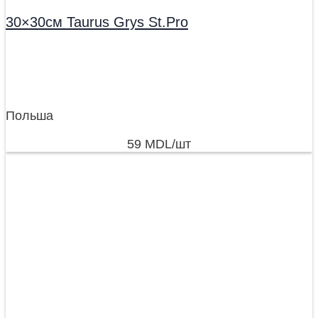
30×30см Taurus Grys St.Pro
Польша
59
MDL
/шт