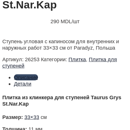
St.Nar.Kap
290
MDL
/шт
Ступень угловая с капиносом для внутренних и
наружных работ 33×33 см от Paradyz, Польша
Артикул:
26253
Категории:
Плитка
,
Плитка для
ступеней
Описание
Детали
Плитка из клинкера для ступеней Taurus Grys
St.Nar.Kap
Размер
:
33×33
см
Толщина:
11 мм