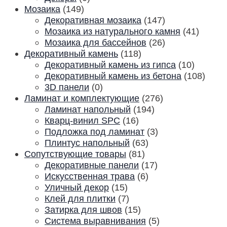
Мозаика
(149)
Декоративная мозаика
(147)
Мозаика из натурального камня
(41)
Мозаика для бассейнов
(26)
Декоративный камень
(118)
Декоративный камень из гипса
(10)
Декоративный камень из бетона
(108)
3D панели
(0)
Ламинат и комплектующие
(276)
Ламинат напольный
(194)
Кварц-винил SPC
(16)
Подложка под ламинат
(3)
Плинтус напольный
(63)
Сопутствующие товары
(81)
Декоративные панели
(17)
Искусственная трава
(6)
Уличный декор
(15)
Клей для плитки
(7)
Затирка для швов
(15)
Система выравнивания
(5)