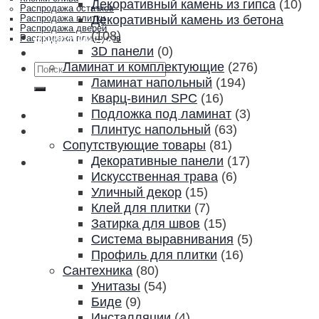
Декоративный камень из гипса
(10)
Распродажа остатков
Декоративный камень из бетона
Распродажа плитки
Распродажа дверей
(108)
Акции и скидки
Распродажа плинтусов
3D панели
(0)
Контакты
Ламинат и комплектующие
(276)
Искать:
Ламинат напольный
(194)
Кварц-винил SPC
(16)
Подложка под ламинат
(3)
Плинтус напольный
(63)
Сопутствующие товары
(81)
Декоративные панели
(17)
Искусственная трава
(6)
Уличный декор
(15)
Клей для плитки
(7)
Затирка для швов
(15)
Система выравнивания
(5)
Профиль для плитки
(16)
Сантехника
(80)
Унитазы
(54)
Биде
(9)
Инсталляции
(4)