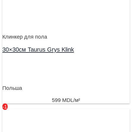
Клинкер для пола
30×30см Taurus Grys Klink
Польша
599
MDL
/м²
-12%