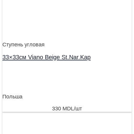
Ступень угловая
33×33см Viano Beige St.Nar.Kap
Польша
330
MDL
/шт