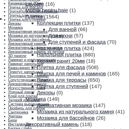
Lavoare
(16)
Керамогранит 20мм
Плитка для фасада
Mobila pentru baie
(1)
Плитка для печей и каминов
Плитка для террасы
Плитка
(1564)
Плитка для ступеней
Коллекции плитки
(137)
Декоры
Мозаика
Для ванной
(66)
Декоративная мозаика
Для кухни
(57)
Мозаика из натурального камня
Мозаика для бассейнов
Для ступеней и фасада
(70)
Декоративный камень
Настенная плитка
(424)
Декоративный камень из гипса
Декоративный камень из бетона
Напольная плитка
(880)
3D панели
Ламинат и комплектующие
Керамогранит 20мм
(18)
Ламинат напольный
Плитка для фасада
(508)
Кварц-винил SPC
Плинтус напольный
Плитка для печей и каминов
(165)
Подложка под ламинат
Плитка для террасы
(650)
Сопутствующие товары
Декоративные панели
Плитка для ступеней
(147)
Искусственная трава
Декоры
(0)
Уличный декор
Клей для плитки
Мозаика
(149)
Затирка для швов
Система выравнивания
Декоративная мозаика
(147)
Профиль для плитки
Мозаика из натурального камня
(41)
Сантехника
Унитазы
Мозаика для бассейнов
(26)
Биде
Декоративный камень
(118)
Инсталляции
Кнопки слива