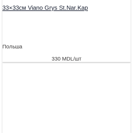
33×33см Viano Grys St.Nar.Kap
Польша
330
MDL
/шт