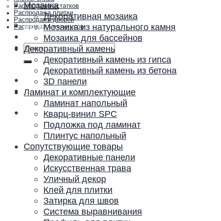
Мозаика
Распродажа остатков
Распродажа плитки
Декоративная мозаика
Распродажа дверей
Акции и скидки
Мозаика из натурального камня
Распродажа плинтусов
Контакты
Мозаика для бассейнов
Искать:
Декоративный камень
Декоративный камень из гипса
Декоративный камень из бетона
3D панели
Ламинат и комплектующие
Ламинат напольный
Кварц-винил SPC
Подложка под ламинат
Плинтус напольный
Сопутствующие товары
Декоративные панели
Искусственная трава
Уличный декор
Клей для плитки
Затирка для швов
Система выравнивания