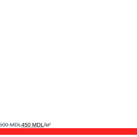
500
MDL
450
MDL
/м²