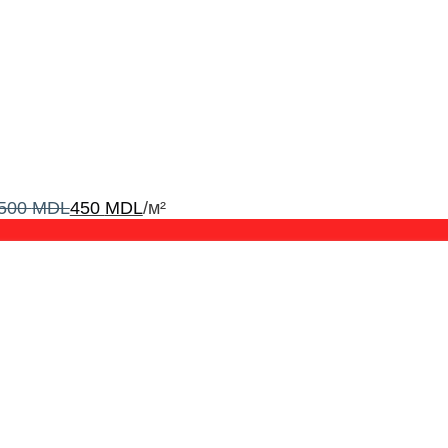
500
MDL
450
MDL
/м²