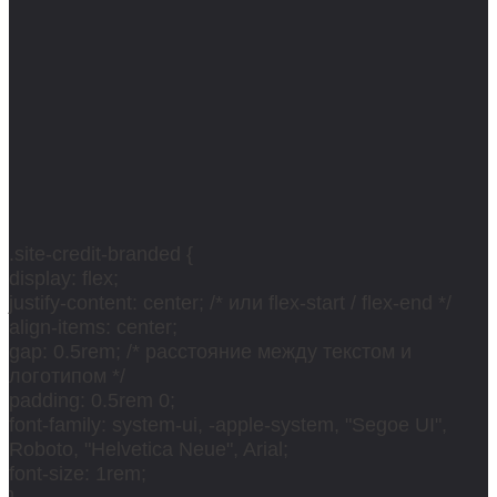
.site-credit-branded {
display: flex;
justify-content: center; /* или flex-start / flex-end */
align-items: center;
gap: 0.5rem; /* расстояние между текстом и
логотипом */
padding: 0.5rem 0;
font-family: system-ui, -apple-system, "Segoe UI",
Roboto, "Helvetica Neue", Arial;
font-size: 1rem;