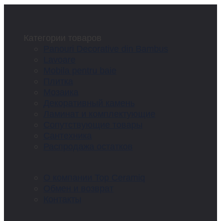
Категории товаров
Panouri Decorative din Bambus
Lavoare
Mobila pentru baie
Плитка
Мозаика
Декоративный камень
Ламинат и комплектующие
Сопутствующие товары
Сантехника
Распродажа остатков
О компании Top Ceramiq
Обмен и возврат
Контакты