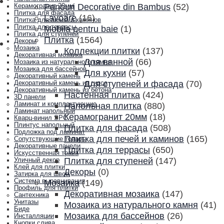
Panouri Decorative din Bambus
(52)
Керамогранит 20мм
Плитка для фасада
Lavoare
(16)
Плитка для печей и каминов
Плитка для террасы
Mobila pentru baie
(1)
Плитка для ступеней
Плитка
(1564)
Декоры
Мозаика
Коллекции плитки
(137)
Декоративная мозаика
Для ванной
(66)
Мозаика из натурального камня
Мозаика для бассейнов
Для кухни
(57)
Декоративный камень
Для ступеней и фасада
(70)
Декоративный камень из гипса
Декоративный камень из бетона
Настенная плитка
(424)
3D панели
Ламинат и комплектующие
Напольная плитка
(880)
Ламинат напольный
Керамогранит 20мм
(18)
Кварц-винил SPC
Плинтус напольный
Плитка для фасада
(508)
Подложка под ламинат
Плитка для печей и каминов
(165)
Сопутствующие товары
Декоративные панели
Плитка для террасы
(650)
Искусственная трава
Плитка для ступеней
(147)
Уличный декор
Клей для плитки
Декоры
(0)
Затирка для швов
Система выравнивания
Мозаика
(149)
Профиль для плитки
Декоративная мозаика
(147)
Сантехника
Унитазы
Мозаика из натурального камня
(41)
Биде
Мозаика для бассейнов
(26)
Инсталляции
Кнопки слива