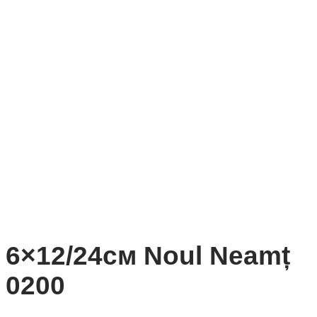
6×12/24см Noul Neamț
0200