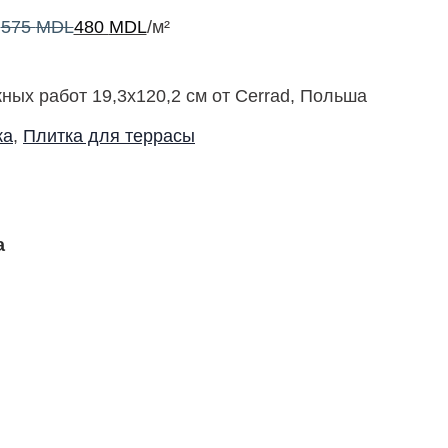
575
MDL
480
MDL
/м²
ных работ 19,3х120,2 см от Cerrad, Польша
ка
,
Плитка для террасы
a