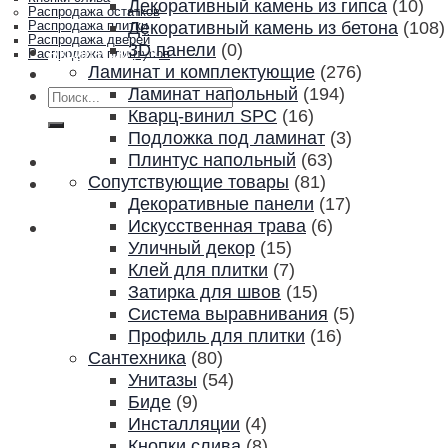
Декоративный камень из гипса
(10)
Распродажа остатков
Декоративный камень из бетона
(108)
Распродажа плитки
Распродажа дверей
3D панели
(0)
Акции и скидки
Распродажа плинтусов
Ламинат и комплектующие
(276)
Контакты
Ламинат напольный
(194)
Искать:
Кварц-винил SPC
(16)
Подложка под ламинат
(3)
Плинтус напольный
(63)
Сопутствующие товары
(81)
Декоративные панели
(17)
Искусственная трава
(6)
Уличный декор
(15)
Клей для плитки
(7)
Затирка для швов
(15)
Система выравнивания
(5)
Профиль для плитки
(16)
Сантехника
(80)
Унитазы
(54)
Биде
(9)
Инсталляции
(4)
Кнопки слива
(8)