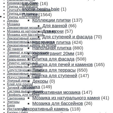
Lavoare
(16)
Керамогранит 20мм
Плитка для фасада
Mobila pentru baie
(1)
Плитка для печей и каминов
Плитка для террасы
Плитка
(1564)
Плитка для ступеней
Коллекции плитки
(137)
Декоры
Мозаика
Для ванной
(66)
Декоративная мозаика
Для кухни
(57)
Мозаика из натурального камня
Мозаика для бассейнов
Для ступеней и фасада
(70)
Декоративный камень
Настенная плитка
(424)
Декоративный камень из гипса
Декоративный камень из бетона
Напольная плитка
(880)
3D панели
Ламинат и комплектующие
Керамогранит 20мм
(18)
Ламинат напольный
Плитка для фасада
(508)
Кварц-винил SPC
Плинтус напольный
Плитка для печей и каминов
(165)
Подложка под ламинат
Плитка для террасы
(650)
Сопутствующие товары
Декоративные панели
Плитка для ступеней
(147)
Искусственная трава
Декоры
(0)
Уличный декор
Клей для плитки
Мозаика
(149)
Затирка для швов
Система выравнивания
Декоративная мозаика
(147)
Профиль для плитки
Мозаика из натурального камня
(41)
Сантехника
Унитазы
Мозаика для бассейнов
(26)
Биде
Декоративный камень
(118)
Инсталляции
Кнопки слива