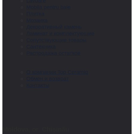
Lavoare
Mobila pentru baie
Плитка
Мозаика
Декоративный камень
Ламинат и комплектующие
Сопутствующие товары
Сантехника
Распродажа остатков
О компании Top Ceramiq
Обмен и возврат
Контакты
Moldova, or. Chișinău