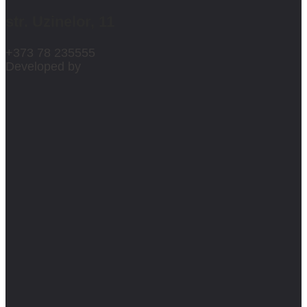
str. Uzinelor, 11
+373 78 235555
Developed by