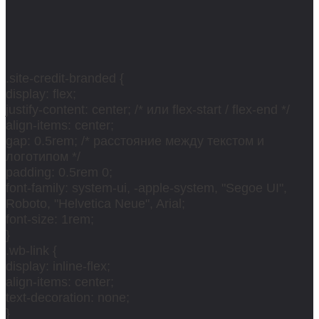
.site-credit-branded {
display: flex;
justify-content: center; /* или flex-start / flex-end */
align-items: center;
gap: 0.5rem; /* расстояние между текстом и
логотипом */
padding: 0.5rem 0;
font-family: system-ui, -apple-system, "Segoe UI",
Roboto, "Helvetica Neue", Arial;
font-size: 1rem;
}
.wb-link {
display: inline-flex;
align-items: center;
text-decoration: none;
}