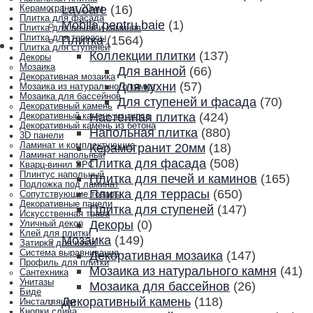
Lavoare
(16)
Керамогранит 20мм
Плитка для фасада
Mobila pentru baie
(1)
Плитка для печей и каминов
Плитка для террасы
Плитка
(1564)
Плитка для ступеней
Коллекции плитки
(137)
Декоры
Мозаика
Для ванной
(66)
Декоративная мозаика
Для кухни
(57)
Мозаика из натурального камня
Мозаика для бассейнов
Для ступеней и фасада
(70)
Декоративный камень
Настенная плитка
(424)
Декоративный камень из гипса
Декоративный камень из бетона
Напольная плитка
(880)
3D панели
Ламинат и комплектующие
Керамогранит 20мм
(18)
Ламинат напольный
Плитка для фасада
(508)
Кварц-винил SPC
Плинтус напольный
Плитка для печей и каминов
(165)
Подложка под ламинат
Плитка для террасы
(650)
Сопутствующие товары
Декоративные панели
Плитка для ступеней
(147)
Искусственная трава
Декоры
(0)
Уличный декор
Клей для плитки
Мозаика
(149)
Затирка для швов
Система выравнивания
Декоративная мозаика
(147)
Профиль для плитки
Мозаика из натурального камня
(41)
Сантехника
Унитазы
Мозаика для бассейнов
(26)
Биде
Декоративный камень
(118)
Инсталляции
Кнопки слива