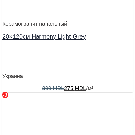
Керамогранит напольный
20×120см Harmony Light Grey
Украина
399
MDL
275
MDL
/м²
-31%