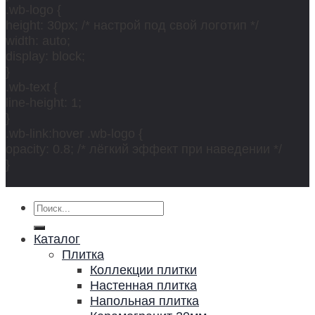
.wb-logo {
height: 30px; /* настрой под свой логотип */
width: auto;
display: block;
}
.wb-text {
line-height: 1;
}
.wb-link:hover .wb-logo {
opacity: 0.8; /* лёгкий эффект при наведении */
}
Искать:
Каталог
Плитка
Коллекции плитки
Настенная плитка
Напольная плитка