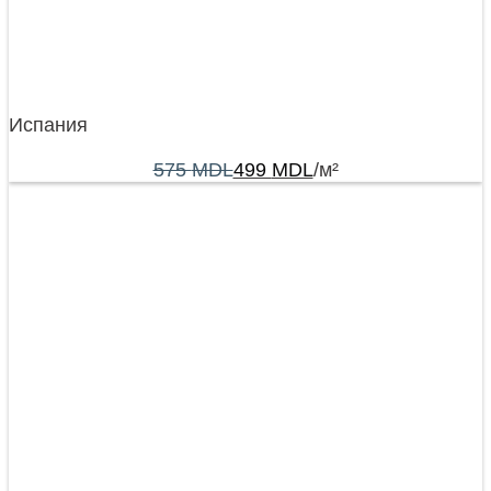
Испания
575
MDL
499
MDL
/м²