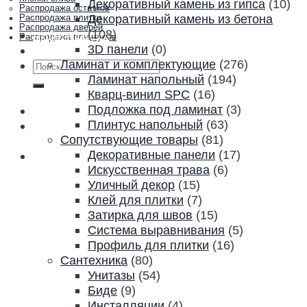
Декоративный камень из гипса
(10)
Распродажа остатков
Декоративный камень из бетона
Распродажа плитки
Распродажа дверей
(108)
Акции и скидки
Распродажа плинтусов
3D панели
(0)
Контакты
Ламинат и комплектующие
(276)
Искать:
Ламинат напольный
(194)
Кварц-винил SPC
(16)
Подложка под ламинат
(3)
Плинтус напольный
(63)
Сопутствующие товары
(81)
Декоративные панели
(17)
Искусственная трава
(6)
Уличный декор
(15)
Клей для плитки
(7)
Затирка для швов
(15)
Система выравнивания
(5)
Профиль для плитки
(16)
Сантехника
(80)
Унитазы
(54)
Биде
(9)
Инсталляции
(4)