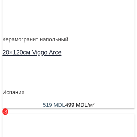
Керамогранит напольный
20×120см Viggo Arce
Испания
519
MDL
499
MDL
/м²
-31%