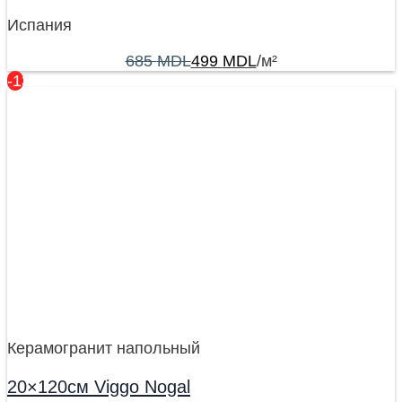
Испания
685
MDL
499
MDL
/м²
-13%
Керамогранит напольный
20×120см Viggo Nogal