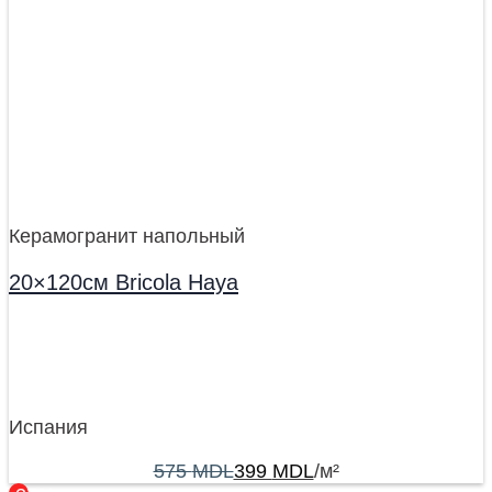
Керамогранит напольный
20×120см Bricola Haya
Испания
575
MDL
399
MDL
/м²