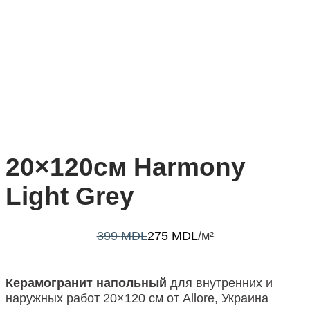
20×120см Harmony
Light Grey
399
MDL
275
MDL
/м²
Керамогранит напольный
для внутренних и
наружных работ 20×120 см от Allore, Украина