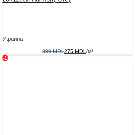
Украина
399
MDL
275
MDL
/м²
-13%