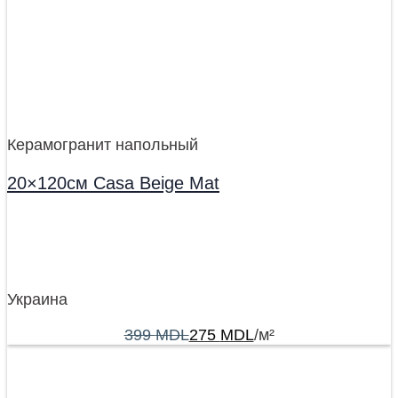
Керамогранит напольный
20×120см Casa Beige Mat
Украина
399
MDL
275
MDL
/м²