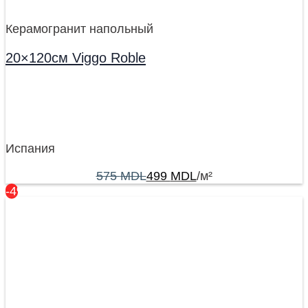
Керамогранит напольный
20×120см Viggo Roble
Испания
575
MDL
499
MDL
/м²
-4%