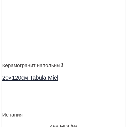
Керамогранит напольный
20×120см Tabula Miel
Испания
499
MDL
/м²