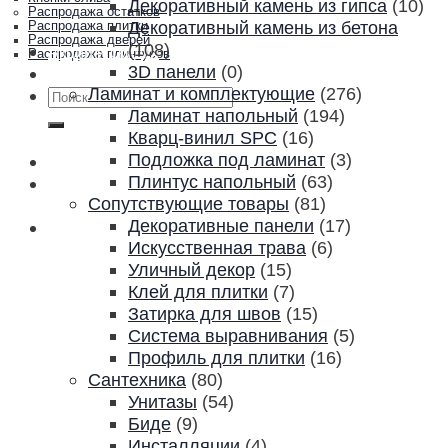
Декоративный камень из гипса
(10)
Распродажа остатков
Декоративный камень из бетона
Распродажа плитки
Распродажа дверей
(108)
Акции и скидки
Распродажа плинтусов
3D панели
(0)
Контакты
Ламинат и комплектующие
(276)
Искать:
Ламинат напольный
(194)
Кварц-винил SPC
(16)
Подложка под ламинат
(3)
Плинтус напольный
(63)
Сопутствующие товары
(81)
Декоративные панели
(17)
Искусственная трава
(6)
Уличный декор
(15)
Клей для плитки
(7)
Затирка для швов
(15)
Система выравнивания
(5)
Профиль для плитки
(16)
Сантехника
(80)
Унитазы
(54)
Биде
(9)
Инсталляции
(4)