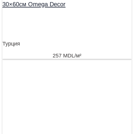
30×60см Omega Decor
Турция
257
MDL
/м²