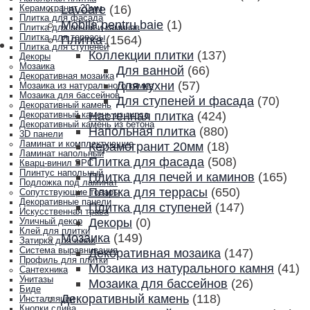
Lavoare
(16)
Керамогранит 20мм
Плитка для фасада
Mobila pentru baie
(1)
Плитка для печей и каминов
Плитка для террасы
Плитка
(1564)
Плитка для ступеней
Коллекции плитки
(137)
Декоры
Мозаика
Для ванной
(66)
Декоративная мозаика
Для кухни
(57)
Мозаика из натурального камня
Мозаика для бассейнов
Для ступеней и фасада
(70)
Декоративный камень
Настенная плитка
(424)
Декоративный камень из гипса
Декоративный камень из бетона
Напольная плитка
(880)
3D панели
Ламинат и комплектующие
Керамогранит 20мм
(18)
Ламинат напольный
Плитка для фасада
(508)
Кварц-винил SPC
Плинтус напольный
Плитка для печей и каминов
(165)
Подложка под ламинат
Плитка для террасы
(650)
Сопутствующие товары
Декоративные панели
Плитка для ступеней
(147)
Искусственная трава
Декоры
(0)
Уличный декор
Клей для плитки
Мозаика
(149)
Затирка для швов
Система выравнивания
Декоративная мозаика
(147)
Профиль для плитки
Мозаика из натурального камня
(41)
Сантехника
Унитазы
Мозаика для бассейнов
(26)
Биде
Декоративный камень
(118)
Инсталляции
Кнопки слива