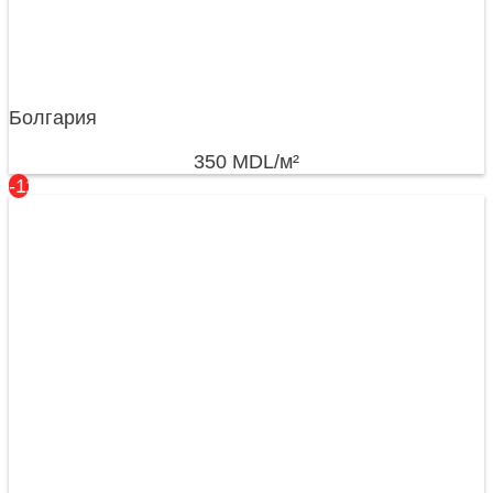
Болгария
350
MDL
/м²
-11%