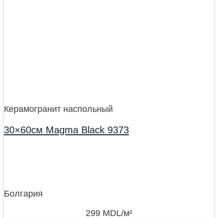
Керамогранит наспольный
30×60см Magma Black 9373
Болгария
299
MDL
/м²