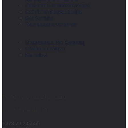
Ламинат и комплектующие
Сопутствующие товары
Сантехника
Распродажа остатков
О компании Top Ceramiq
Обмен и возврат
Контакты
Moldova, or. Chișinău
str. Uzinelor, 11
+373 78 235555