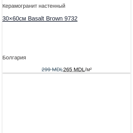
Керамогранит настенный
30×60см Basalt Brown 9732
Болгария
299
MDL
265
MDL
/м²