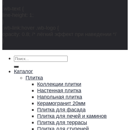
}
.wb-text {
line-height: 1;
}
.wb-link:hover .wb-logo {
opacity: 0.8; /* лёгкий эффект при наведении */
}
Искать:
Каталог
Плитка
Коллекции плитки
Настенная плитка
Напольная плитка
Керамогранит 20мм
Плитка для фасада
Плитка для печей и каминов
Плитка для террасы
Плитка для ступеней