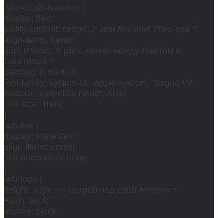
.site-credit-branded {
display: flex;
justify-content: center; /* или flex-start / flex-end */
align-items: center;
gap: 0.5rem; /* расстояние между текстом и
логотипом */
padding: 0.5rem 0;
font-family: system-ui, -apple-system, "Segoe UI",
Roboto, "Helvetica Neue", Arial;
font-size: 1rem;
}
.wb-link {
display: inline-flex;
align-items: center;
text-decoration: none;
}
.wb-logo {
height: 30px; /* настрой под свой логотип */
width: auto;
display: block;