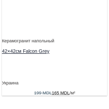
Керамогранит напольный
42×42см Falcon Grey
Украина
199
MDL
165
MDL
/м²