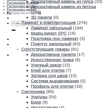
Декоративный камень из гипса
(10)
Распродажа остатков
Декоративный камень из бетона
Распродажа плитки
Распродажа дверей
(108)
Акции и скидки
Распродажа плинтусов
3D панели
(0)
Контакты
Ламинат и комплектующие
(276)
Искать:
Ламинат напольный
(194)
Кварц-винил SPC
(16)
Подложка под ламинат
(3)
Плинтус напольный
(63)
Сопутствующие товары
(81)
Декоративные панели
(17)
Искусственная трава
(6)
Уличный декор
(15)
Клей для плитки
(7)
Затирка для швов
(15)
Система выравнивания
(5)
Профиль для плитки
(16)
Сантехника
(80)
Унитазы
(54)
Биде
(9)
Инсталляции
(4)