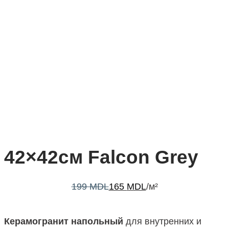
42×42см Falcon Grey
199
MDL
165
MDL
/м²
Керамогранит напольный
для внутренних и