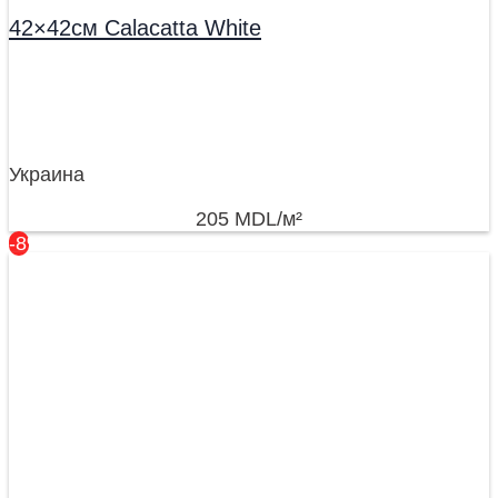
42×42см Calacatta White
Украина
205
MDL
/м²
-8%