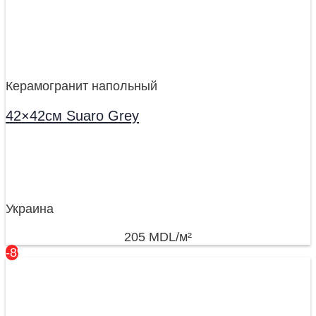
Керамогранит напольный
42×42см Suaro Grey
Украина
205
MDL
/м²
-8%