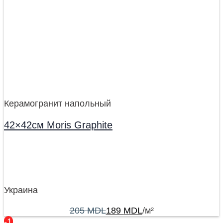
Керамогранит напольный
42×42см Moris Graphite
Украина
205
MDL
189
MDL
/м²
-17%