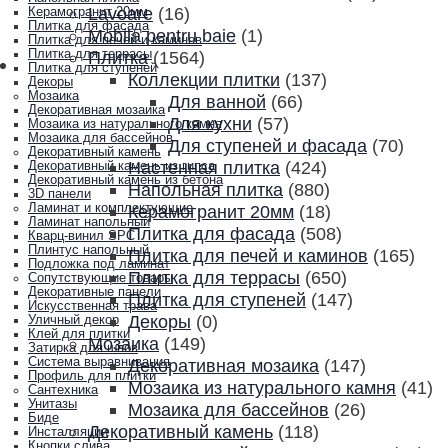
Lavoare
(16)
Керамогранит 20мм
Плитка для фасада
Mobila pentru baie
(1)
Плитка для печей и каминов
Плитка для террасы
Плитка
(1564)
Плитка для ступеней
Коллекции плитки
(137)
Декоры
Мозаика
Для ванной
(66)
Декоративная мозаика
Для кухни
(57)
Мозаика из натурального камня
Мозаика для бассейнов
Для ступеней и фасада
(70)
Декоративный камень
Настенная плитка
(424)
Декоративный камень из гипса
Декоративный камень из бетона
Напольная плитка
(880)
3D панели
Ламинат и комплектующие
Керамогранит 20мм
(18)
Ламинат напольный
Плитка для фасада
(508)
Кварц-винил SPC
Плинтус напольный
Плитка для печей и каминов
(165)
Подложка под ламинат
Плитка для террасы
(650)
Сопутствующие товары
Декоративные панели
Плитка для ступеней
(147)
Искусственная трава
Декоры
(0)
Уличный декор
Клей для плитки
Мозаика
(149)
Затирка для швов
Система выравнивания
Декоративная мозаика
(147)
Профиль для плитки
Мозаика из натурального камня
(41)
Сантехника
Унитазы
Мозаика для бассейнов
(26)
Биде
Декоративный камень
(118)
Инсталляции
Кнопки слива