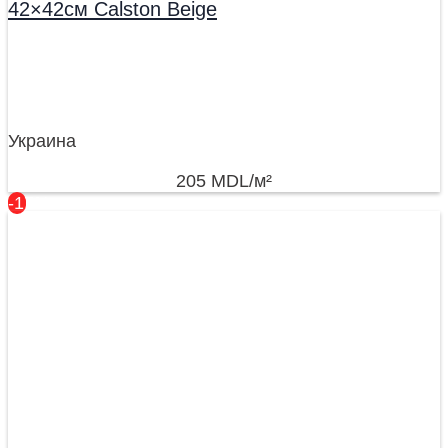
42×42см Calston Beige
Украина
205
MDL
/м²
-17%