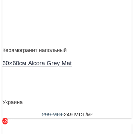
Керамогранит напольный
60×60см Alcora Grey Mat
Украина
299
MDL
249
MDL
/м²
-20%