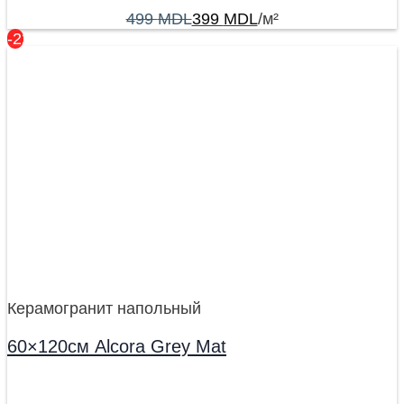
499
MDL
399
MDL
/м²
-22%
Керамогранит напольный
60×120см Alcora Grey Mat