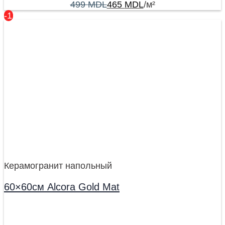
499
MDL
465
MDL
/м²
-17%
Керамогранит напольный
60×60см Alcora Gold Mat