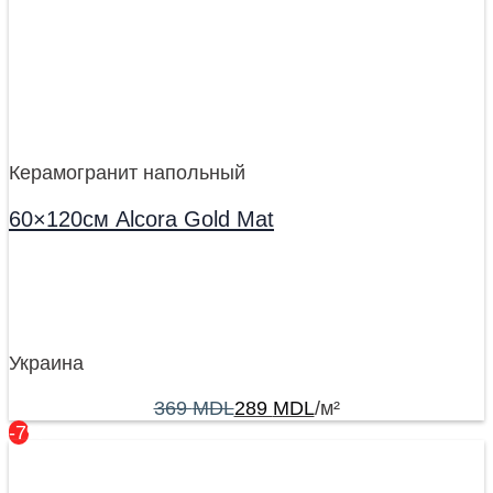
Керамогранит напольный
60×120см Alcora Gold Mat
Украина
369
MDL
289
MDL
/м²
-7%