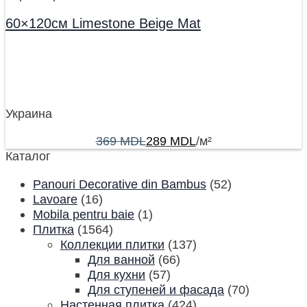
60×120см Limestone Beige Mat
Украина
369
MDL
289
MDL
/м²
Каталог
Panouri Decorative din Bambus
(52)
Lavoare
(16)
Mobila pentru baie
(1)
Плитка
(1564)
Коллекции плитки
(137)
Для ванной
(66)
Для кухни
(57)
Для ступеней и фасада
(70)
Настенная плитка
(424)