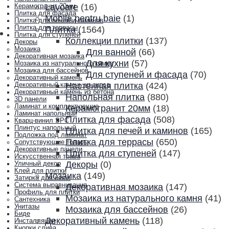
Lavoare
(16)
Керамогранит 20мм
Плитка для фасада
Mobila pentru baie
(1)
Плитка для печей и каминов
Плитка для террасы
Плитка
(1564)
Плитка для ступеней
Коллекции плитки
(137)
Декоры
Мозаика
Для ванной
(66)
Декоративная мозаика
Для кухни
(57)
Мозаика из натурального камня
Мозаика для бассейнов
Для ступеней и фасада
(70)
Декоративный камень
Настенная плитка
(424)
Декоративный камень из гипса
Декоративный камень из бетона
Напольная плитка
(880)
3D панели
Ламинат и комплектующие
Керамогранит 20мм
(18)
Ламинат напольный
Плитка для фасада
(508)
Кварц-винил SPC
Плинтус напольный
Плитка для печей и каминов
(165)
Подложка под ламинат
Плитка для террасы
(650)
Сопутствующие товары
Декоративные панели
Плитка для ступеней
(147)
Искусственная трава
Декоры
(0)
Уличный декор
Клей для плитки
Мозаика
(149)
Затирка для швов
Система выравнивания
Декоративная мозаика
(147)
Профиль для плитки
Мозаика из натурального камня
(41)
Сантехника
Унитазы
Мозаика для бассейнов
(26)
Биде
Декоративный камень
(118)
Инсталляции
Кнопки слива