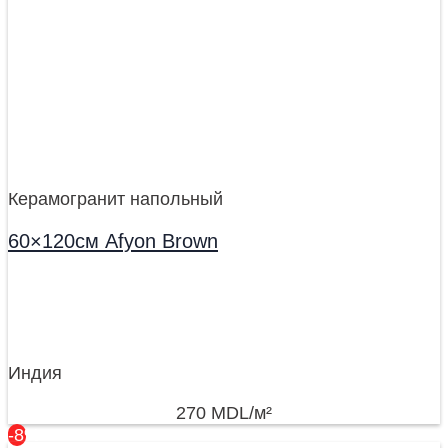
Керамогранит напольный
60×120см Afyon Brown
Индия
270
MDL
/м²
-8%