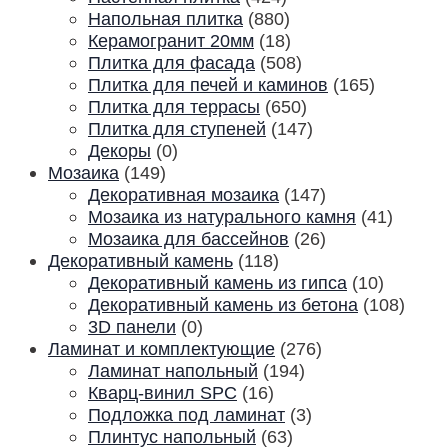
Напольная плитка
(880)
Керамогранит 20мм
(18)
Плитка для фасада
(508)
Плитка для печей и каминов
(165)
Плитка для террасы
(650)
Плитка для ступеней
(147)
Декоры
(0)
Мозаика
(149)
Декоративная мозаика
(147)
Мозаика из натурального камня
(41)
Мозаика для бассейнов
(26)
Декоративный камень
(118)
Декоративный камень из гипса
(10)
Декоративный камень из бетона
(108)
3D панели
(0)
Ламинат и комплектующие
(276)
Ламинат напольный
(194)
Кварц-винил SPC
(16)
Подложка под ламинат
(3)
Плинтус напольный
(63)