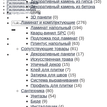
Декоративный камень из гипса
(10)
Распродажа остатков
Декоративный камень из бетона
Распродажа плитки
Распродажа дверей
(108)
Акции и скидки
Распродажа плинтусов
3D панели
(0)
Контакты
Ламинат и комплектующие
(276)
Искать:
Ламинат напольный
(194)
Кварц-винил SPC
(16)
Подложка под ламинат
(3)
Плинтус напольный
(63)
Сопутствующие товары
(81)
Декоративные панели
(17)
Искусственная трава
(6)
Уличный декор
(15)
Клей для плитки
(7)
Затирка для швов
(15)
Система выравнивания
(5)
Профиль для плитки
(16)
Сантехника
(80)
Унитазы
(54)
Биде
(9)
Инсталляции
(4)