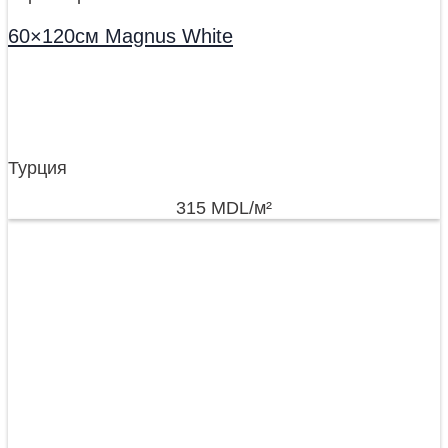
60×120см Magnus White
Турция
315
MDL
/м²