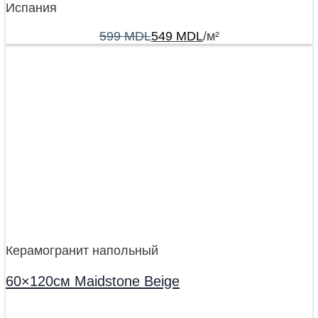
Испания
599
MDL
549
MDL
/м²
Керамогранит напольный
60×120см Maidstone Beige