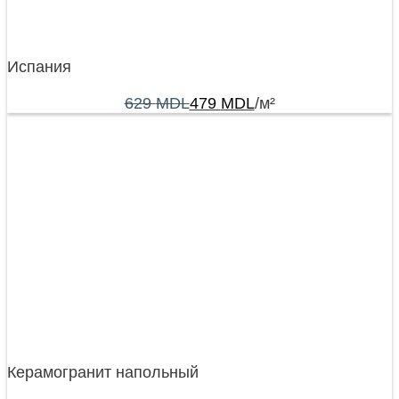
Испания
629
MDL
479
MDL
/м²
Керамогранит напольный