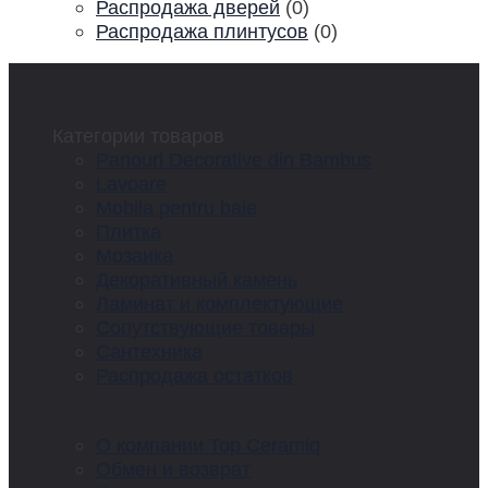
Распродажа дверей
(0)
Распродажа плинтусов
(0)
Категории товаров
Panouri Decorative din Bambus
Lavoare
Mobila pentru baie
Плитка
Мозаика
Декоративный камень
Ламинат и комплектующие
Сопутствующие товары
Сантехника
Распродажа остатков
О компании Top Ceramiq
Обмен и возврат