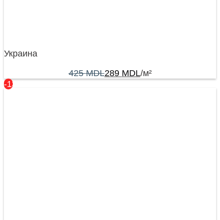
Украина
425
MDL
289
MDL
/м²
-13%