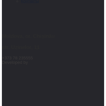
Контакты
Moldova, or. Chișinău
str. Uzinelor, 11
+373 78 235555
Developed by