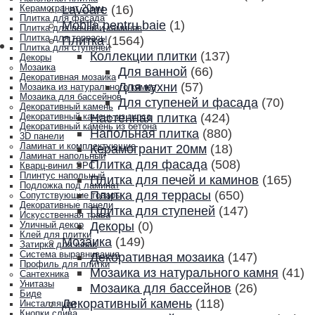
Lavoare
(16)
Керамогранит 20мм
Плитка для фасада
Mobila pentru baie
(1)
Плитка для печей и каминов
Плитка для террасы
Плитка
(1564)
Плитка для ступеней
Коллекции плитки
(137)
Декоры
Мозаика
Для ванной
(66)
Декоративная мозаика
Для кухни
(57)
Мозаика из натурального камня
Мозаика для бассейнов
Для ступеней и фасада
(70)
Декоративный камень
Настенная плитка
(424)
Декоративный камень из гипса
Декоративный камень из бетона
Напольная плитка
(880)
3D панели
Ламинат и комплектующие
Керамогранит 20мм
(18)
Ламинат напольный
Плитка для фасада
(508)
Кварц-винил SPC
Плинтус напольный
Плитка для печей и каминов
(165)
Подложка под ламинат
Плитка для террасы
(650)
Сопутствующие товары
Декоративные панели
Плитка для ступеней
(147)
Искусственная трава
Декоры
(0)
Уличный декор
Клей для плитки
Мозаика
(149)
Затирка для швов
Система выравнивания
Декоративная мозаика
(147)
Профиль для плитки
Мозаика из натурального камня
(41)
Сантехника
Унитазы
Мозаика для бассейнов
(26)
Биде
Декоративный камень
(118)
Инсталляции
Кнопки слива