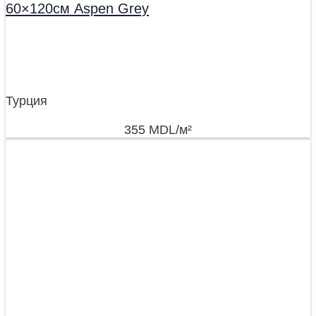
60×120см Aspen Grey
Турция
355
MDL
/м²