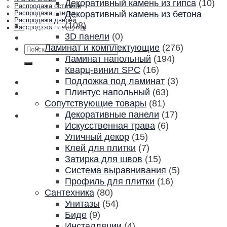
Декоративный камень из гипса
(10)
Распродажа остатков
Декоративный камень из бетона
Распродажа плитки
Распродажа дверей
(108)
Акции и скидки
Распродажа плинтусов
3D панели
(0)
Контакты
Ламинат и комплектующие
(276)
Искать:
Ламинат напольный
(194)
Кварц-винил SPC
(16)
Подложка под ламинат
(3)
Плинтус напольный
(63)
Сопутствующие товары
(81)
Декоративные панели
(17)
Искусственная трава
(6)
Уличный декор
(15)
Клей для плитки
(7)
Затирка для швов
(15)
Система выравнивания
(5)
Профиль для плитки
(16)
Сантехника
(80)
Унитазы
(54)
Биде
(9)
Инсталляции
(4)