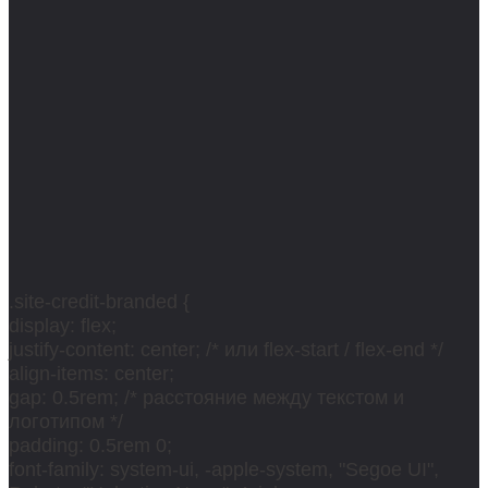
.site-credit-branded {
display: flex;
justify-content: center; /* или flex-start / flex-end */
align-items: center;
gap: 0.5rem; /* расстояние между текстом и
логотипом */
padding: 0.5rem 0;
font-family: system-ui, -apple-system, "Segoe UI",