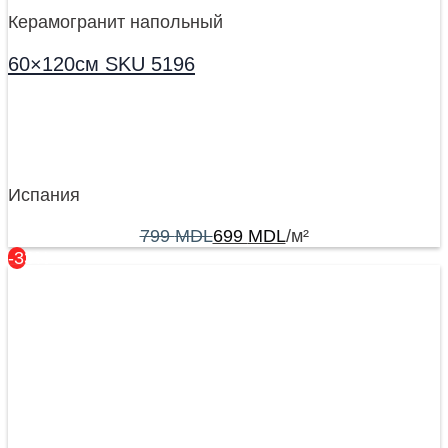
Керамогранит напольный
60×120см SKU 5196
Испания
799
MDL
699
MDL
/м²
-33%