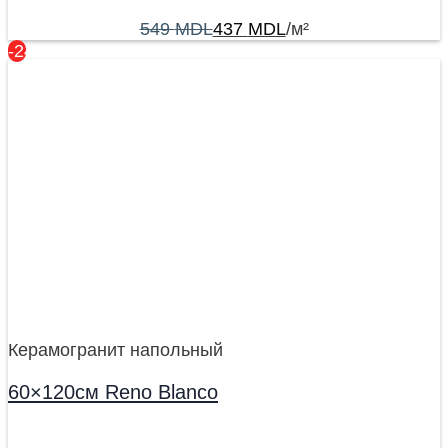
549
MDL
437
MDL
/м²
-24%
Керамогранит напольный
60×120см Reno Blanco