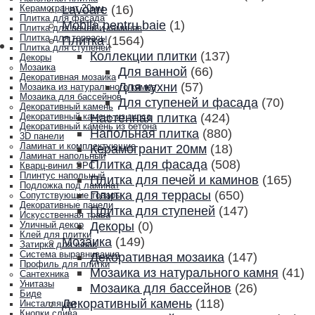
Lavoare
(16)
Керамогранит 20мм
Плитка для фасада
Mobila pentru baie
(1)
Плитка для печей и каминов
Плитка для террасы
Плитка
(1564)
Плитка для ступеней
Коллекции плитки
(137)
Декоры
Мозаика
Для ванной
(66)
Декоративная мозаика
Для кухни
(57)
Мозаика из натурального камня
Мозаика для бассейнов
Для ступеней и фасада
(70)
Декоративный камень
Настенная плитка
(424)
Декоративный камень из гипса
Декоративный камень из бетона
Напольная плитка
(880)
3D панели
Ламинат и комплектующие
Керамогранит 20мм
(18)
Ламинат напольный
Плитка для фасада
(508)
Кварц-винил SPC
Плинтус напольный
Плитка для печей и каминов
(165)
Подложка под ламинат
Плитка для террасы
(650)
Сопутствующие товары
Декоративные панели
Плитка для ступеней
(147)
Искусственная трава
Декоры
(0)
Уличный декор
Клей для плитки
Мозаика
(149)
Затирка для швов
Система выравнивания
Декоративная мозаика
(147)
Профиль для плитки
Мозаика из натурального камня
(41)
Сантехника
Унитазы
Мозаика для бассейнов
(26)
Биде
Декоративный камень
(118)
Инсталляции
Кнопки слива