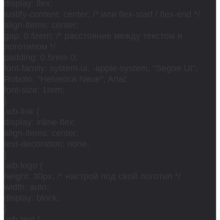
display: flex;
justify-content: center; /* или flex-start / flex-end */
align-items: center;
gap: 0.5rem; /* расстояние между текстом и
логотипом */
padding: 0.5rem 0;
font-family: system-ui, -apple-system, "Segoe UI",
Roboto, "Helvetica Neue", Arial;
font-size: 1rem;
}
.wb-link {
display: inline-flex;
align-items: center;
text-decoration: none;
}
.wb-logo {
height: 30px; /* настрой под свой логотип */
width: auto;
display: block;
}
.wb-text {