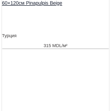
60×120см Pinapulpis Beige
Турция
315
MDL
/м²