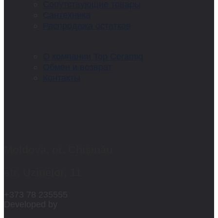
Сопутствующие товары
Сантехника
Распродажа остатков
О компании Top Ceramiq
Обмен и возврат
Контакты
Moldova, or. Chișinău
str. Uzinelor, 11
+373 78 235555
Developed by