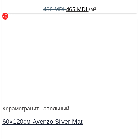
499
MDL
465
MDL
/м²
-22%
Керамогранит напольный
60×120см Avenzo Silver Mat