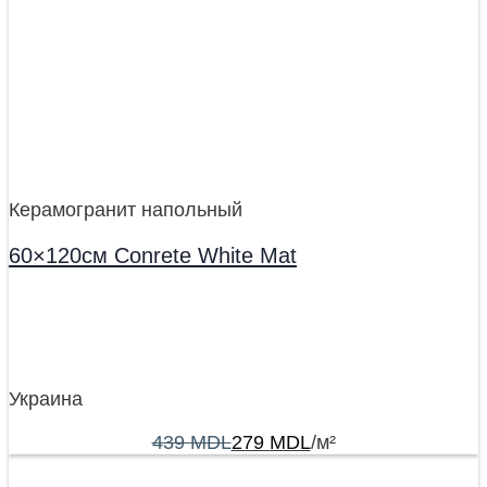
Керамогранит напольный
60×120см Conrete White Mat
Украина
439
MDL
279
MDL
/м²