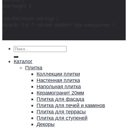
line-height: 1;
}
.wb-link:hover .wb-logo {
opacity: 0.8; /* лёгкий эффект при наведении */
}
Искать:
Каталог
Плитка
Коллекции плитки
Настенная плитка
Напольная плитка
Керамогранит 20мм
Плитка для фасада
Плитка для печей и каминов
Плитка для террасы
Плитка для ступеней
Декоры