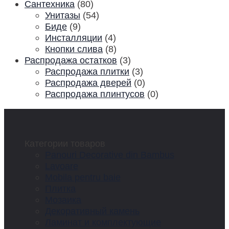
Сантехника
(80)
Унитазы
(54)
Биде
(9)
Инсталляции
(4)
Кнопки слива
(8)
Распродажа остатков
(3)
Распродажа плитки
(3)
Распродажа дверей
(0)
Распродажа плинтусов
(0)
Категории товаров
Panouri Decorative din Bambus
Lavoare
Mobila pentru baie
Плитка
Мозаика
Декоративный камень
Ламинат и комплектующие