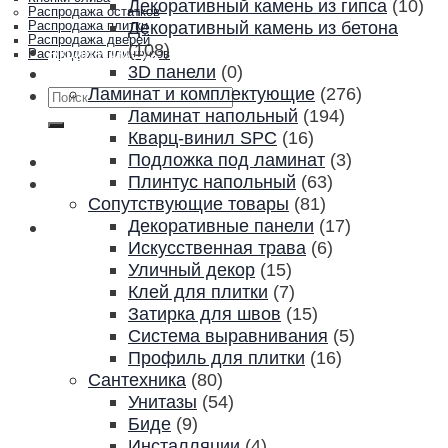
Декоративный камень из гипса
(10)
Распродажа остатков
Декоративный камень из бетона
Распродажа плитки
Распродажа дверей
(108)
Акции и скидки
Распродажа плинтусов
3D панели
(0)
Контакты
Ламинат и комплектующие
(276)
Искать:
Ламинат напольный
(194)
Кварц-винил SPC
(16)
Подложка под ламинат
(3)
Плинтус напольный
(63)
Сопутствующие товары
(81)
Декоративные панели
(17)
Искусственная трава
(6)
Уличный декор
(15)
Клей для плитки
(7)
Затирка для швов
(15)
Система выравнивания
(5)
Профиль для плитки
(16)
Сантехника
(80)
Унитазы
(54)
Биде
(9)
Инсталляции
(4)