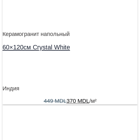
Керамогранит напольный
60×120см Crystal White
Индия
449
MDL
370
MDL
/м²